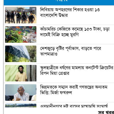
লিবিয়ায় অপহরণের শিকার হওয়া ১৩
বাংলাদেশি উদ্ধার
কাঁচামরিচ কেজিতে কমেছে ১৫০ টাকা, চড়া
দামেই বিক্রি হচ্ছে মুরগি
দেশজুড়ে বৃষ্টির পূর্বাভাস, বাড়তে পারে
তাপমাত্রাও
স্কুলছাত্রীকে ধর্ষণের মামলায় কনটেন্ট ক্রিয়েটর
রিপন মিয়া গ্রেপ্তার
ভিন্নমতকে সম্মান করাই গণতন্ত্রের অন্যতম
ভিত্তি: মির্জা ফখরুল
ওসমানীনগরে দুই বাসের মুখোমুখি সংঘর্ষে
নিহত বেড়ে ৯
সব খব