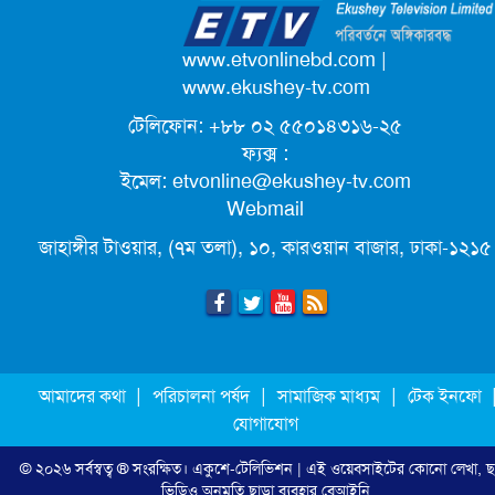
পদোন্নতি পেয়ে সচিব হলেন ২ কর্মকর্তা
www.etvonlinebd.com
|
www.ekushey-tv.com
টেলিফোন: +৮৮ ০২ ৫৫০১৪৩১৬-২৫
লিগ্যাল এইডের মাধ্যমে সন্তান ফিরে পেল
ফ্যক্স :
সেই কিশোরী মা জুঁই
ইমেল:
etvonline@ekushey-tv.com
Webmail
জেট ফুয়েলের দাম কমলো লিটারে ১৯ টাকা
জাহাঙ্গীর টাওয়ার, (৭ম তলা), ১০, কারওয়ান বাজার, ঢাকা-১২১৫
মূল্যস্ফীতি কমে জুনে ৯ দশমিক ১৬ শতাংশ
ছুটিতে গিয়ে না ফিরলে ৩ বছরের নিষেধাজ্ঞা,
|
|
|
আমাদের কথা
পরিচালনা পর্ষদ
সামাজিক মাধ্যম
টেক ইনফো
নতুন নিয়ম সৌদির
যোগাযোগ
© ২০২৬ সর্বস্বত্ব ® সংরক্ষিত।
একুশে-টেলিভিশন
| এই ওয়েবসাইটের কোনো লেখা, ছ
এনবিআরের সবাই প্রস্তুত, রাজস্ব আদায়ের
ভিডিও অনুমতি ছাড়া ব্যবহার বেআইনি