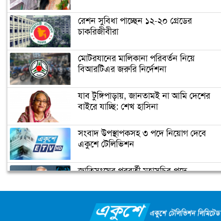
রেশন সুবিধা পাচ্ছেন ১২-২০ গ্রেডের
চাকরিজীবীরা
মোটরযানের মালিকানা পরিবর্তন নিয়ে
বিআরটিএর জরুরি নির্দেশনা
যাব টুঙ্গিপাড়ায়, জানতামই না আমি দেশের
বাইরে যাচ্ছি: শেখ হাসিনা
সংবাদ উপস্থাপকসহ ৩ পদে নিয়োগ দেবে
একুশে টেলিভিশন
জাতিসংঘের পরবর্তী মহাসচিব পদে
আলোচনায় ড. ইউনূস
ক্যাম্পাস অ্যাম্বাসেডর নিয়োগ দিচ্ছে একুশে
টেলিভিশন