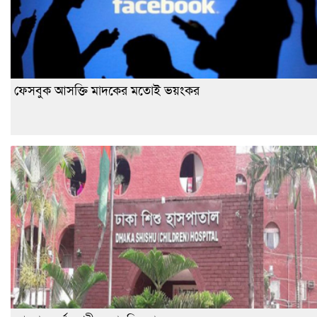
ফেসবুক আসক্তি মাদকের মতোই ভয়ংকর