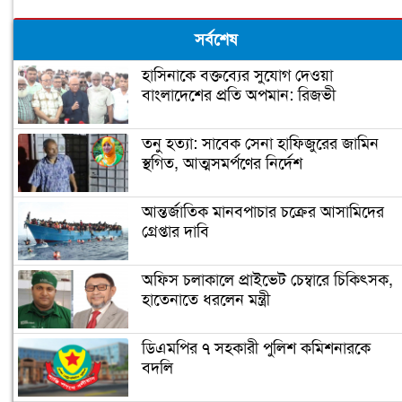
সর্বশেষ
হাসিনাকে বক্তব্যের সুযোগ দেওয়া
বাংলাদেশের প্রতি অপমান: রিজভী
তনু হত্যা: সাবেক সেনা হাফিজুরের জামিন
স্থগিত, আত্মসমর্পণের নির্দেশ
আন্তর্জাতিক মানবপাচার চক্রের আসামিদের
গ্রেপ্তার দাবি
অফিস চলাকালে প্রাইভেট চেম্বারে চিকিৎসক,
হাতেনাতে ধরলেন মন্ত্রী
ডিএমপির ৭ সহকারী পুলিশ কমিশনারকে
বদলি