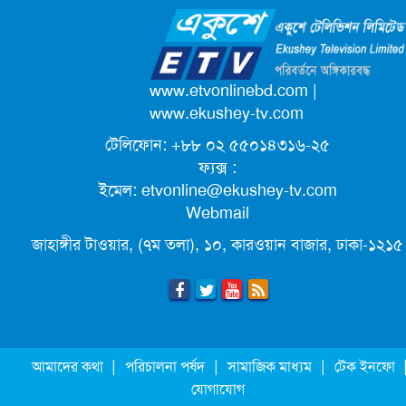
ক্যাম্পাস অ্যাম্বাসেডর নিয়োগ দিচ্ছে একুশে
টেলিভিশন
পদোন্নতি পেয়ে সচিব হলেন ২ কর্মকর্তা
www.etvonlinebd.com
|
www.ekushey-tv.com
টেলিফোন: +৮৮ ০২ ৫৫০১৪৩১৬-২৫
লিগ্যাল এইডের মাধ্যমে সন্তান ফিরে পেল
ফ্যক্স :
সেই কিশোরী মা জুঁই
ইমেল:
etvonline@ekushey-tv.com
Webmail
জেট ফুয়েলের দাম কমলো লিটারে ১৯ টাকা
জাহাঙ্গীর টাওয়ার, (৭ম তলা), ১০, কারওয়ান বাজার, ঢাকা-১২১৫
মূল্যস্ফীতি কমে জুনে ৯ দশমিক ১৬ শতাংশ
ছুটিতে গিয়ে না ফিরলে ৩ বছরের নিষেধাজ্ঞা,
|
|
|
আমাদের কথা
পরিচালনা পর্ষদ
সামাজিক মাধ্যম
টেক ইনফো
নতুন নিয়ম সৌদির
যোগাযোগ