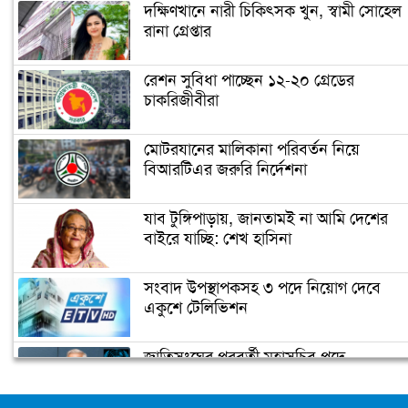
দক্ষিণখানে নারী চিকিৎসক খুন, স্বামী সোহেল
রানা গ্রেপ্তার
রেশন সুবিধা পাচ্ছেন ১২-২০ গ্রেডের
চাকরিজীবীরা
মোটরযানের মালিকানা পরিবর্তন নিয়ে
বিআরটিএর জরুরি নির্দেশনা
যাব টুঙ্গিপাড়ায়, জানতামই না আমি দেশের
বাইরে যাচ্ছি: শেখ হাসিনা
সংবাদ উপস্থাপকসহ ৩ পদে নিয়োগ দেবে
একুশে টেলিভিশন
জাতিসংঘের পরবর্তী মহাসচিব পদে
আলোচনায় ড. ইউনূস