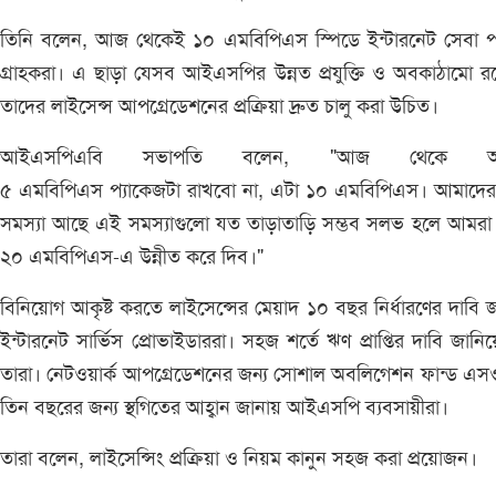
তিনি বলেন, আজ থেকেই ১০ এমবিপিএস স্পিডে ইন্টারনেট সেবা প
গ্রাহকরা। এ ছাড়া যেসব আইএসপির উন্নত প্রযুক্তি ও অবকাঠামো র
তাদের লাইসেন্স আপগ্রেডেশনের প্রক্রিয়া দ্রুত চালু করা উচিত।
আইএসপিএবি সভাপতি বলেন, "আজ থেকে আ
৫ এমবিপিএস প্যাকেজটা রাখবো না, এটা ১০ এমবিপিএস। আমাদের 
সমস্যা আছে এই সমস্যাগুলো যত তাড়াতাড়ি সম্ভব সলভ হলে আমরা
২০ এমবিপিএস-এ উন্নীত করে দিব।"
বিনিয়োগ আকৃষ্ট করতে লাইসেন্সের মেয়াদ ১০ বছর নির্ধারণের দাবি 
ইন্টারনেট সার্ভিস প্রোভাইডাররা। সহজ শর্তে ঋণ প্রাপ্তির দাবি জানিয
তারা। নেটওয়ার্ক আপগ্রেডেশনের জন্য সোশাল অবলিগেশন ফান্ড 
তিন বছরের জন্য স্থগিতের আহ্বান জানায় আইএসপি ব্যবসায়ীরা।
তারা বলেন, লাইসেন্সিং প্রক্রিয়া ও নিয়ম কানুন সহজ করা প্রয়োজন।