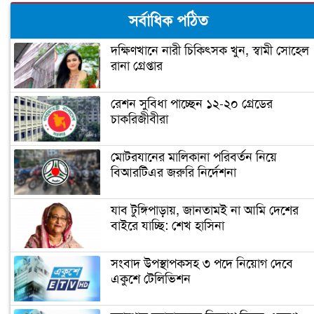
বিশ্বসেরা বিজ্ঞানীর তালিকায় অধ্যাপক রঞ্জি
সর্বাধিক পঠিত
দক্ষিণখানে নারী চিকিৎসক খুন, স্বামী সোহেল
রানা গ্রেপ্তার
জগদীশ চন্দ্র বসুই প্রমাণ করেছিলেন গাছের
প্রাণ আছে
রেশন সুবিধা পাচ্ছেন ১২-২০ গ্রেডের
চাকরিজীবীরা
মহাকাশে নাসার ড্রাগন
মোটরযানের মালিকানা পরিবর্তন নিয়ে
বিআরটিএর জরুরি নির্দেশনা
তথ্য ও অর্থের নিরাপত্তা দেয়া বর্তমান বিশ্বের
বড় চ্যালেঞ্জ: পলক
যাব টুঙ্গিপাড়ায়, জানতামই না আমি দেশের
বাইরে যাচ্ছি: শেখ হাসিনা
৯ ডিসেম্বর থেকে শুরু হচ্ছে ডিজিটাল ওয়ার্ল্ড
সংবাদ উপস্থাপকসহ ৩ পদে নিয়োগ দেবে
২০২০
একুশে টেলিভিশন