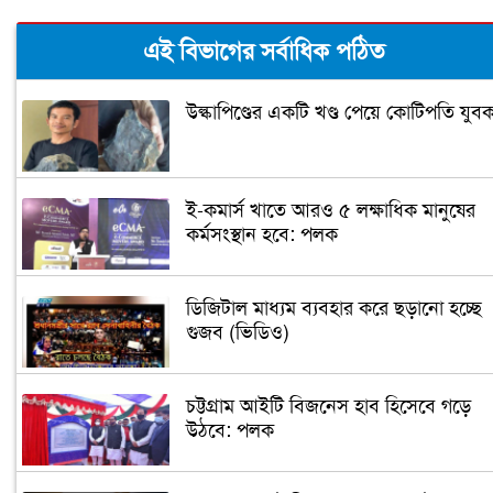
এই বিভাগের সর্বাধিক পঠিত
উল্কাপিণ্ডের একটি খণ্ড পেয়ে কোটিপতি যুব
ই-কমার্স খাতে আরও ৫ লক্ষাধিক মানুষের
কর্মসংস্থান হবে: পলক
ডিজিটাল মাধ্যম ব্যবহার করে ছড়ানো হচ্ছে
গুজব (ভিডিও)
চট্টগ্রাম আইটি বিজনেস হাব হিসেবে গড়ে
উঠবে: পলক