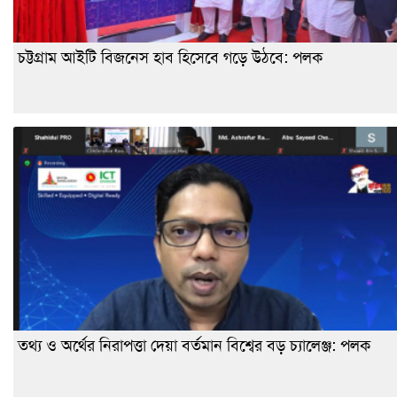
চট্টগ্রাম আইটি বিজনেস হাব হিসেবে গড়ে উঠবে: পলক
তথ্য ও অর্থের নিরাপত্তা দেয়া বর্তমান বিশ্বের বড় চ্যালেঞ্জ: পলক