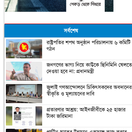
সর্বশেষ
রাষ্ট্রপতির শপথ অনুষ্ঠান পরিচালনায় ৬ কমিটি
গঠন
জনগণের ভাগ্য নিয়ে কাউকে ছিনিমিনি খেলতে
দেওয়া হবে না: প্রধানমন্ত্রী
জুলাই গণআন্দোলনে চিকিৎসকদের অবদানের
স্বীকৃতি ও মূল্যায়নের দাবি
প্রতারণার আশ্রয়: আইনজীবীকে ২৫ হাজার
টাকা জরিমানা