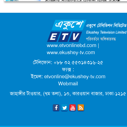
ক্যাম্পাস অ্যাম্বাসেডর নিয়োগ দিচ্ছে একুশে
বাস ও ট্রেনের জন্য গুগল ম্যাপসের নতুন
টেলিভিশন
ফিচার
জাতিসংঘের পরবর্তী মহাসচিব পদে
আলোচনায় ড. ইউনূস
পদোন্নতি পেয়ে সচিব হলেন ২ কর্মকর্তা
www.etvonlinebd.com
|
www.ekushey-tv.com
টেলিফোন: +৮৮ ০২ ৫৫০১৪৩১৬-২৫
লিগ্যাল এইডের মাধ্যমে সন্তান ফিরে পেল
ফ্যক্স :
সেই কিশোরী মা জুঁই
ইমেল:
etvonline@ekushey-tv.com
Webmail
জেট ফুয়েলের দাম কমলো লিটারে ১৯ টাকা
জাহাঙ্গীর টাওয়ার, (৭ম তলা), ১০, কারওয়ান বাজার, ঢাকা-১২১৫
ছুটিতে গিয়ে না ফিরলে ৩ বছরের নিষেধাজ্ঞা,
নতুন নিয়ম সৌদির