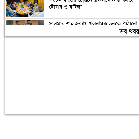
পর্যটন খাতের উন্নয়নে একসঙ্গে কাজ করবে
টোয়াব ও বাটজা
সালমান শাহ হত্যায় খলনায়ক ডনকে পাঠানো
হলো কারাগারে
সব খব
৪০ ঘণ্টা পর ঢাকায় পৌঁছেছে রোমে আটকে
পড়া বিমানের ফ্লাইটটি