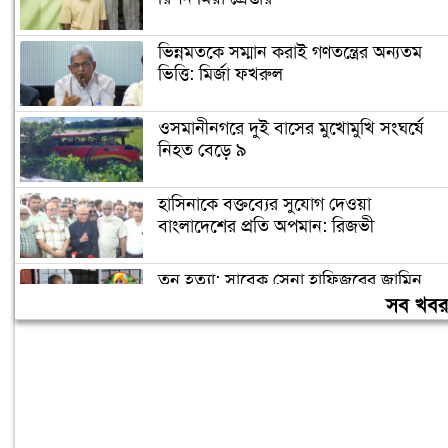
ভিন্নমতকে সম্মান করাই গণতন্ত্রের অন্যতম
ভিত্তি: মির্জা ফখরুল
ওসমানীনগরে দুই বাসের মুখোমুখি সংঘর্ষে
নিহত বেড়ে ৯
হাসিনাকে বক্তব্যের সুযোগ দেওয়া
বাংলাদেশের প্রতি অপমান: রিজভী
তনু হত্যা: সাবেক সেনা হাফিজুরের জামিন
স্থগিত, আত্মসমর্পণের নির্দেশ
সব খব
আন্তর্জাতিক মানবপাচার চক্রের আসামিদের
গ্রেপ্তার দাবি