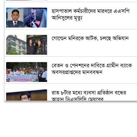
হাসপাতাল কর্মচারীদের মারধরে এএসপি
আনিসুলের মৃত্যু
গোল্ডেন মনিরকে আটক, চলছে অভিযান
বেতন ও পেনশনের দাবিতে গ্রামীন ব্যাংক
অবসরপ্রাপ্তদের মানববন্ধন
রাত ৮টার মধ্যে ব্যবসা প্রতিষ্ঠান বন্ধের
আহ্বান ডিএসসিসি মেয়রের
ঢাকা মহানগর দায়রা আদালতে আগুন