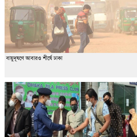
বায়ুদূষণে আবারও শীর্ষে ঢাকা