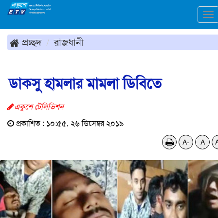
To
na
প্রচ্ছদ
রাজধানী
ডাকসু হামলার মামলা ডিবিতে
একুশে টেলিভিশন
প্রকাশিত : ১০:৫৫, ২৬ ডিসেম্বর ২০১৯
A-
A