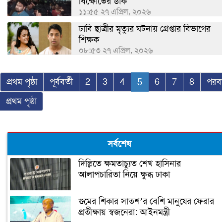
বিক্ষোভের ডাক
১১:৫৫ ২৭ এপ্রিল, ২০২৬
ঢাবি ছাত্রীর মৃত্যুর ঘটনায় গ্রেপ্তার বিভাগের
শিক্ষক
০৮:৫৩ ২৭ এপ্রিল, ২০২৬
প্রথম পৃষ্ঠা
পূর্ববর্তী
2
3
4
5
6
7
8
পরবর
প্রথম পৃষ্ঠা
সর্বশেষ
দিল্লিতে ক্ষমতাচ্যুত শেখ হাসিনার
আলাপচারিতা নিয়ে ক্ষুব্ধ ঢাকা
গুমের শিকার সাতশ’র বেশি মানুষের ফেরার
প্রতীক্ষায় স্বজনেরা: আইনমন্ত্রী