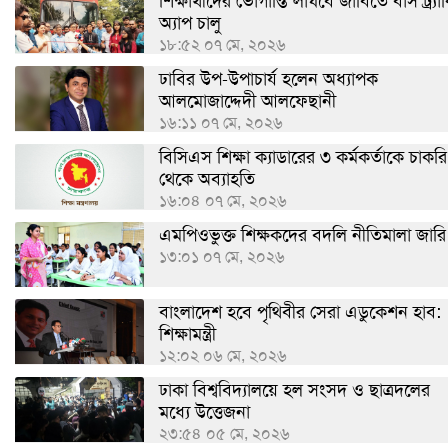
শিক্ষার্থীদের ভোগান্তি লাঘবে জাবিতে বাস ট্র্যা
অ্যাপ চালু
১৮:৫২ ০৭ মে, ২০২৬
ঢাবির উপ-উপাচার্য হলেন অধ্যাপক
আলমোজাদ্দেদী আলফেছানী
১৬:১১ ০৭ মে, ২০২৬
বিসিএস শিক্ষা ক্যাডারের ৩ কর্মকর্তাকে চাকরি
থেকে অব্যাহতি
১৬:০৪ ০৭ মে, ২০২৬
এমপিওভুক্ত শিক্ষকদের বদলি নীতিমালা জারি
১৩:০১ ০৭ মে, ২০২৬
বাংলাদেশ হবে পৃথিবীর সেরা এডুকেশন হাব:
শিক্ষামন্ত্রী
১২:০২ ০৬ মে, ২০২৬
ঢাকা বিশ্ববিদ্যালয়ে হল সংসদ ও ছাত্রদলের
মধ্যে উত্তেজনা
২৩:৫৪ ০৫ মে, ২০২৬