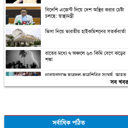
বিদেশি এজেন্ট দিয়ে দেশ অস্থির করার চেষ্টা
চলছে: স্বাস্থ্যমন্ত্রী
ভিসা নিয়ে ভারতীয় হাইকমিশনের সতর্কবার্তা
রাতের মধ্যে ৭ অঞ্চলে ৬০ কিমি বেগে ঝড়ের
শঙ্কা
নারায়ণগঞ্জে ছাত্রদল-ছাত্রশিবির সংঘর্ষ, আহত
২০
সব খব
‘যে ডকুমেন্টারিতে আবু সাঈদের ছবি নেই,
সেটা কোনো ডকুমেন্টারি নয়’
সর্বাধিক পঠিত