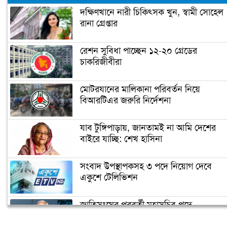
দক্ষিণখানে নারী চিকিৎসক খুন, স্বামী সোহেল
রানা গ্রেপ্তার
রেশন সুবিধা পাচ্ছেন ১২-২০ গ্রেডের
চাকরিজীবীরা
মোটরযানের মালিকানা পরিবর্তন নিয়ে
বিআরটিএর জরুরি নির্দেশনা
যাব টুঙ্গিপাড়ায়, জানতামই না আমি দেশের
বাইরে যাচ্ছি: শেখ হাসিনা
সংবাদ উপস্থাপকসহ ৩ পদে নিয়োগ দেবে
একুশে টেলিভিশন
জাতিসংঘের পরবর্তী মহাসচিব পদে
আলোচনায় ড. ইউনূস