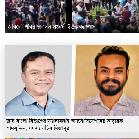
জবিতে শিবির-ছাত্রদল সংঘর্ষ, উত্তপ্ত ক্যাম্পাস
জবি বাংলা বিভাগের অ‍্যালামনাই অ‍্যাসোসিয়েশনের আহ্বায়ক
শামসুদ্দিন, সদস্য সচিব মিজানুর