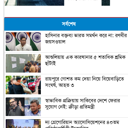
সর্বশেষ
হাসিনার বক্তব্য ভারত সমর্থন করে না: রণধীর
জয়সওয়াল
আশুলিয়ায় এক কারখানার ৫ শতাধিক শ্রমিক
ছাঁটাই
রায়পুরে গোশত কম দেয়া নিয়ে বিয়েবাড়িতে
সংঘর্ষ, আহত ৩
স্বাভাবিক প্রক্রিয়ায় সাকিবের দেশে ফেরার
সুযোগ নেই: ক্রীড়া প্রতিমন্ত্রী
দ্য গ্রেগোরিয়ান অ্যাসোসিয়েশনের ৪০তম