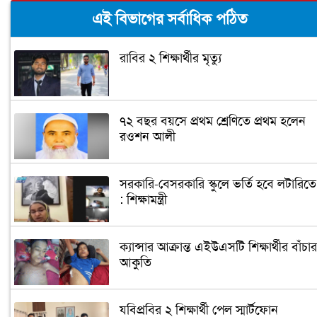
এই বিভাগের সর্বাধিক পঠিত
রাবির ২ শিক্ষার্থীর মৃত্যু
৭২ বছর বয়সে প্রথম শ্রেণিতে প্রথম হলেন
রওশন আলী
সরকারি-বেসরকারি স্কুলে ভর্তি হবে লটারিতে
: শিক্ষামন্ত্রী
ক্যান্সার আক্রান্ত এইউএসটি শিক্ষার্থীর বাঁচার
আকুতি
যবিপ্রবির ২ শিক্ষার্থী পেল স্মার্টফোন