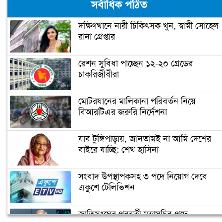
সর্বাধিক পঠিত
অব ঢাকা কমার্স কলেজ
দক্ষিণখানে নারী চিকিৎসক খুন, স্বামী সোহেল
রানা গ্রেপ্তার
শাহ মখদুম মেডিকেল কলেজ শিক্ষার্থীদের
ওপর হামলা, আহত ১০
রেশন সুবিধা পাচ্ছেন ১২-২০ গ্রেডের
চাকরিজীবীরা
কুয়াকাটায় হচ্ছে পবিপ্রবির মেরিন ফিশারিজ
রিসার্চ ইনস্টিটিউট
মোটরযানের মালিকানা পরিবর্তন নিয়ে
বিআরটিএর জরুরি নির্দেশনা
মাধ্যমিকে পড়তে হবে অংক বিজ্ঞানসহ
মৌলিক বিষয়
যাব টুঙ্গিপাড়ায়, জানতামই না আমি দেশের
বাইরে যাচ্ছি: শেখ হাসিনা
গুচ্ছ পদ্ধতিতে ভর্তি পরীক্ষা হবে ১৯টি
সংবাদ উপস্থাপকসহ ৩ পদে নিয়োগ দেবে
পাবলিক বিশ্ববিদ্যালয়ে
একুশে টেলিভিশন
জাতিসংঘের পরবর্তী মহাসচিব পদে
স্মার্টফোন কিনতে ইউজিসির ঋণ পাচ্ছে