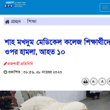
To
na
প্রচ্ছদ
শিক্ষা
শাহ মখদুম মেডিকেল কলেজ শিক্ষার্থীদ
ওপর হামলা, আহত ১০
রাজশাহী প্রতিনিধি
প্রকাশিত : ০৮:৫৬, ২৮ নভেম্বর ২০২০
A-
A