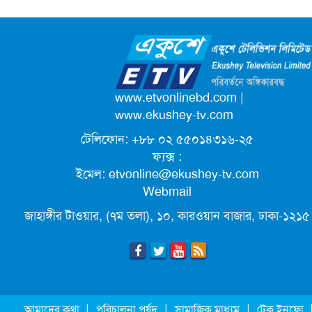
আলোচনায় ড. ইউনূস
রাবির ৪ হাজার শিক্ষার্থী
ক্যাম্পাস অ্যাম্বাসেডর নিয়োগ দিচ্ছে একুশে
টেলিভিশন
পদোন্নতি পেয়ে সচিব হলেন ২ কর্মকর্তা
www.etvonlinebd.com
|
www.ekushey-tv.com
টেলিফোন: +৮৮ ০২ ৫৫০১৪৩১৬-২৫
লিগ্যাল এইডের মাধ্যমে সন্তান ফিরে পেল
ফ্যক্স :
সেই কিশোরী মা জুঁই
ইমেল:
etvonline@ekushey-tv.com
Webmail
জেট ফুয়েলের দাম কমলো লিটারে ১৯ টাকা
জাহাঙ্গীর টাওয়ার, (৭ম তলা), ১০, কারওয়ান বাজার, ঢাকা-১২১৫
মূল্যস্ফীতি কমে জুনে ৯ দশমিক ১৬ শতাংশ
ছুটিতে গিয়ে না ফিরলে ৩ বছরের নিষেধাজ্ঞা,
|
|
|
আমাদের কথা
পরিচালনা পর্ষদ
সামাজিক মাধ্যম
টেক ইনফো