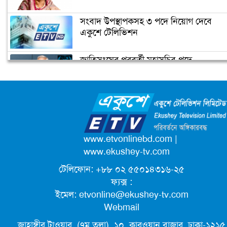
বঙ্গবন্ধুর ভাষণের লোকায়তিক মাত্রা
সংবাদ উপস্থাপকসহ ৩ পদে নিয়োগ দেবে
একুশে টেলিভিশন
জাতিসংঘের পরবর্তী মহাসচিব পদে
বঙ্গবন্ধুর খুনিদের ফিরিয়ে এনে রায় কার্যকর
আলোচনায় ড. ইউনূস
করা হবে: আইনমন্ত্রী
ক্যাম্পাস অ্যাম্বাসেডর নিয়োগ দিচ্ছে একুশে
টেলিভিশন
পদোন্নতি পেয়ে সচিব হলেন ২ কর্মকর্তা
www.etvonlinebd.com
|
www.ekushey-tv.com
টেলিফোন: +৮৮ ০২ ৫৫০১৪৩১৬-২৫
লিগ্যাল এইডের মাধ্যমে সন্তান ফিরে পেল
ফ্যক্স :
সেই কিশোরী মা জুঁই
ইমেল:
etvonline@ekushey-tv.com
Webmail
জেট ফুয়েলের দাম কমলো লিটারে ১৯ টাকা
জাহাঙ্গীর টাওয়ার, (৭ম তলা), ১০, কারওয়ান বাজার, ঢাকা-১২১৫