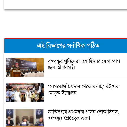
এই বিভাগের সর্বাধিক পঠিত
বঙ্গবন্ধুর খুনিদের সঙ্গে জিয়ার যোগাযোগ
ছিল: প্রধানমন্ত্রী
‘রেসকোর্স ময়দান থেকে বলছি’ বইয়ের
মোড়ক উন্মোচন
জাতিসংঘে প্রথমবার পালন শোক দিবস,
বঙ্গবন্ধুর শ্রেষ্ঠত্বের স্মরণ