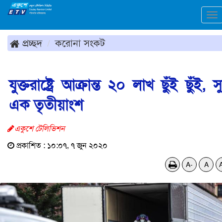
To
na
প্রচ্ছদ
করোনা সংকট
যুক্তরাষ্ট্রে আক্রান্ত ২০ লাখ ছুঁই ছুঁই, সুস
এক তৃতীয়াংশ
একুশে টেলিভিশন
প্রকাশিত : ১০:০৭, ৭ জুন ২০২০
A-
A