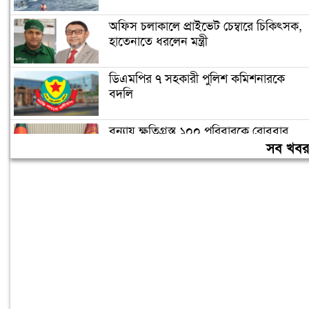
অফিস চলাকালে প্রাইভেট চেম্বারে চিকিৎসক,
হাতেনাতে ধরলেন মন্ত্রী
ডিএমপির ৭ সহকারী পুলিশ কমিশনারকে
বদলি
বন্যায় ক্ষতিগ্রস্ত ১০০ পরিবারকে রোববার
নতুন ঘর দেবেন প্রধানমন্ত্রী
সব খব
তিন দিনের মধ্যে গ্যাস সরবরাহ স্বাভাবিক
হবে: জ্বালানিমন্ত্রী