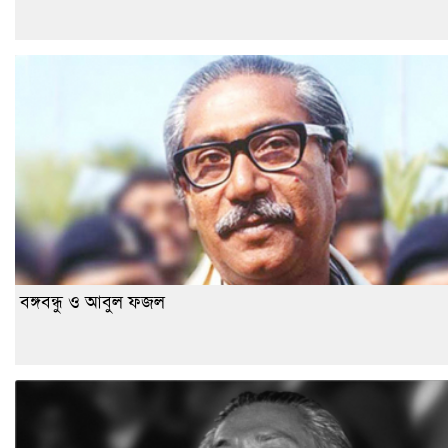
বঙ্গবন্ধু ও আবুল ফজল