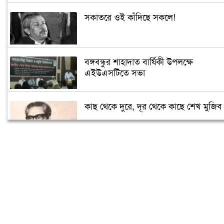
সকাতরে ওই কাঁদিছে সকলে!
বঙ্গবন্ধুর শাহাদাত বার্ষিকী উপলক্ষে
এইউএসটিতে সভা
কাছ থেকে দুরে, দূর থেকে কাছে শেখ মুজিব
সৌদিতে জাতীয় শোক দিবস পালিত
বিএনপি-জামায়াতের মদদেই ২১ আগস্টের
হামলা: প্রধানমন্ত্রী