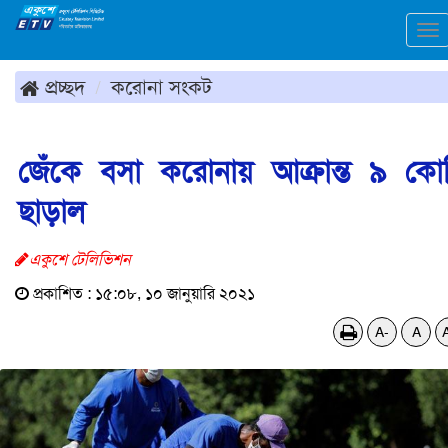
To
na
প্রচ্ছদ
করোনা সংকট
জেঁকে বসা করোনায় আক্রান্ত ৯ কো
ছাড়াল
একুশে টেলিভিশন
প্রকাশিত : ১৫:০৮, ১০ জানুয়ারি ২০২১
A-
A