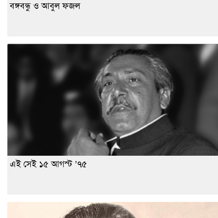
বঙ্গবন্ধু ও আবুল ফজল
এই সেই ১৫ আগস্ট ’৭৫