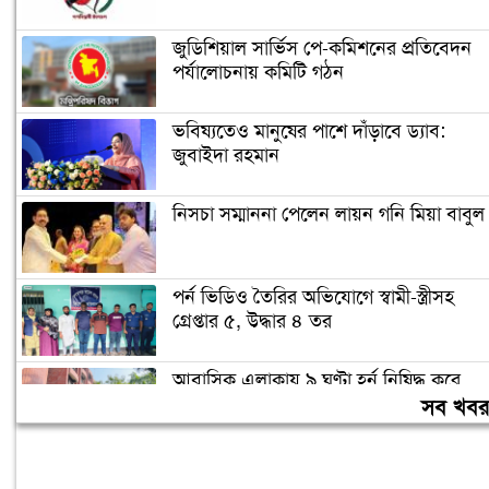
জুডিশিয়াল সার্ভিস পে-কমিশনের প্রতিবেদন
পর্যালোচনায় কমিটি গঠন
ভবিষ্যতেও মানুষের পাশে দাঁড়াবে ড্যাব:
জুবাইদা রহমান
নিসচা সম্মাননা পেলেন লায়ন গনি মিয়া বাবুল
পর্ন ভিডিও তৈরির অভিযোগে স্বামী-স্ত্রীসহ
গ্রেপ্তার ৫, উদ্ধার ৪ তর
আবাসিক এলাকায় ৯ ঘণ্টা হর্ন নিষিদ্ধ করে
গণবিজ্ঞপ্তি
সব খব
চুরির অপবাদে গাছে বেঁধে তরুণীকে মারধর,
গ্রেপ্তার ২