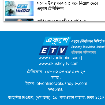
বঙ্গবন্ধুর ভাষণের লোকায়তিক মাত্রা
সংবাদ উপস্থাপকসহ ৩ পদে নিয়োগ দেবে
একুশে টেলিভিশন
জাতিসংঘের পরবর্তী মহাসচিব পদে
বঙ্গবন্ধুর খুনিদের ফিরিয়ে এনে রায় কার্যকর
আলোচনায় ড. ইউনূস
করা হবে: আইনমন্ত্রী
ক্যাম্পাস অ্যাম্বাসেডর নিয়োগ দিচ্ছে একুশে
টেলিভিশন
পদোন্নতি পেয়ে সচিব হলেন ২ কর্মকর্তা
www.etvonlinebd.com
|
www.ekushey-tv.com
টেলিফোন: +৮৮ ০২ ৫৫০১৪৩১৬-২৫
লিগ্যাল এইডের মাধ্যমে সন্তান ফিরে পেল
ফ্যক্স :
সেই কিশোরী মা জুঁই
ইমেল:
etvonline@ekushey-tv.com
Webmail
জেট ফুয়েলের দাম কমলো লিটারে ১৯ টাকা
জাহাঙ্গীর টাওয়ার, (৭ম তলা), ১০, কারওয়ান বাজার, ঢাকা-১২১৫