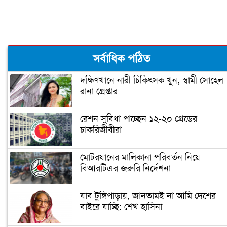
কিছু বিক্ষিপ্ত ভাবনা
মুক্তিযুদ্ধের ইতিহাস নির্মাণ, ইতিহাস বিকৃতি
ও শেখ মুজিব
এই সেই ১৫ আগস্ট ’৭৫
সর্বাধিক পঠিত
দক্ষিণখানে নারী চিকিৎসক খুন, স্বামী সোহেল
রানা গ্রেপ্তার
অন্য চোখে দেখা ভালোবাসার সেই মানুষটি
রেশন সুবিধা পাচ্ছেন ১২-২০ গ্রেডের
চাকরিজীবীরা
মানুষের ভাগ্য পরিবর্তনের জন্য কাজ করেছে
বঙ্গবন্ধু: প্রধানমন্ত্রী
মোটরযানের মালিকানা পরিবর্তন নিয়ে
বিআরটিএর জরুরি নির্দেশনা
বঙ্গবন্ধু ও আবুল ফজল
যাব টুঙ্গিপাড়ায়, জানতামই না আমি দেশের
বাইরে যাচ্ছি: শেখ হাসিনা