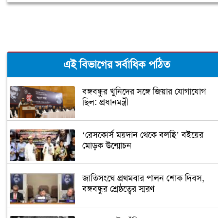
এই বিভাগের সর্বাধিক পঠিত
বঙ্গবন্ধুর খুনিদের সঙ্গে জিয়ার যোগাযোগ
ছিল: প্রধানমন্ত্রী
‘রেসকোর্স ময়দান থেকে বলছি’ বইয়ের
মোড়ক উন্মোচন
জাতিসংঘে প্রথমবার পালন শোক দিবস,
বঙ্গবন্ধুর শ্রেষ্ঠত্বের স্মরণ