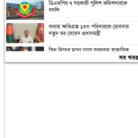
ডিএমপির ৭ সহকারী পুলিশ কমিশনারকে
বদলি
বন্যায় ক্ষতিগ্রস্ত ১০০ পরিবারকে রোববার
নতুন ঘর দেবেন প্রধানমন্ত্রী
তিন দিনের মধ্যে গ্যাস সরবরাহ স্বাভাবিক
হবে: জ্বালানিমন্ত্রী
সব খব
ঢাকা ব্যাংকের সাবেক ৪ কর্মকর্তার ২০ বছরের
কারাদণ্ড