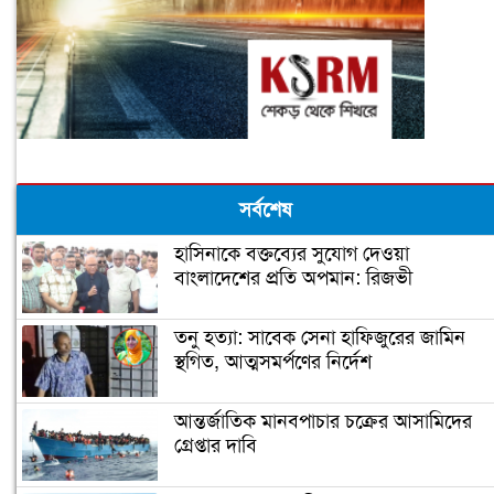
সর্বশেষ
হাসিনাকে বক্তব্যের সুযোগ দেওয়া
বাংলাদেশের প্রতি অপমান: রিজভী
তনু হত্যা: সাবেক সেনা হাফিজুরের জামিন
স্থগিত, আত্মসমর্পণের নির্দেশ
আন্তর্জাতিক মানবপাচার চক্রের আসামিদের
গ্রেপ্তার দাবি