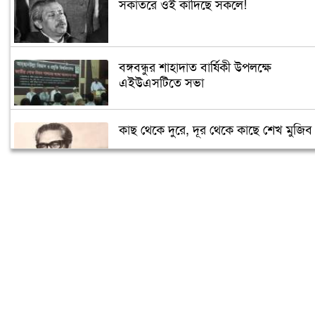
সকাতরে ওই কাঁদিছে সকলে!
বঙ্গবন্ধুর শাহাদাত বার্ষিকী উপলক্ষে
এইউএসটিতে সভা
কাছ থেকে দুরে, দূর থেকে কাছে শেখ মুজিব
সৌদিতে জাতীয় শোক দিবস পালিত
বিএনপি-জামায়াতের মদদেই ২১ আগস্টের
হামলা: প্রধানমন্ত্রী