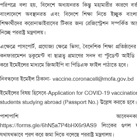
পরিপত্রে বলা হয়, বিদেশে অধ্যয়নরত কিন্তু মহামারীর কারণে বর্
বাংলাদেশে অবস্থানরত এবং বিদেশে শিক্ষা নিতে ইচ্ছুক বাংলা
শিক্ষার্থীদের করোনাভাইরাসের টিকার জন্য রেজিস্ট্রেশন সম্পর্কিত 
নিচ্ছে পররাষ্ট্র মন্ত্রণালয়।
এক্ষেত্রে পাসপোর্ট, প্রযোজ্য ক্ষেত্রে ভিসা, বৈদেশিক শিক্ষা প্রতিষ্ঠানের
কনফারমেশন ডকুমেন্ট বা ছাত্রত্ব প্রমাণের সনদ বা স্টুডেন্ট আইডি স্
করে ইমেইলের মাধ্যমে জিআইপি বা পিডিএফ ফাইল পাঠাতে হবে।
নিবন্ধনের ইমেইল ঠিকানা- vaccine.coronacell@mofa.gov.bd
ইমেইলের বিষয় হিসেবে-Application for COVID-19 vaccinatio
students studying abroad (Passport No.) উল্লেখ করতে হবে।
পাশাপাশি আবেদনকারী
https://forms.gle/6hN5a7P4bHX6r9AS9 লিংকের গুগল ফর
যথাযথভাবে পূরণ করে জমা দিতে বলেছে পররাষ্ট্র মন্ত্রণালয়।