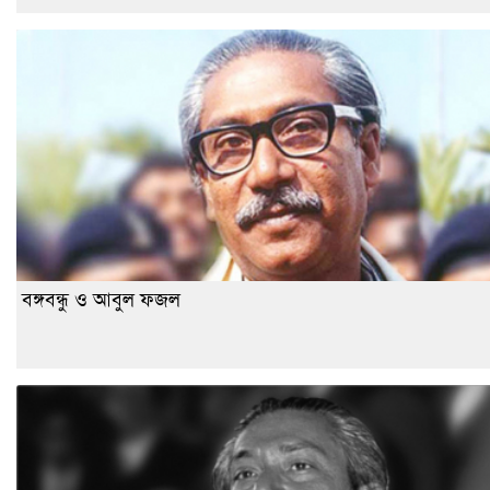
বঙ্গবন্ধু ও আবুল ফজল