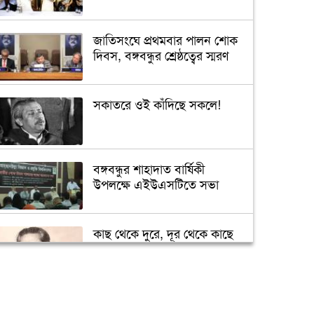
জাতিসংঘে প্রথমবার পালন শোক
দিবস, বঙ্গবন্ধুর শ্রেষ্ঠত্বের স্মরণ
সকাতরে ওই কাঁদিছে সকলে!
বঙ্গবন্ধুর শাহাদাত বার্ষিকী
উপলক্ষে এইউএসটিতে সভা
কাছ থেকে দুরে, দূর থেকে কাছে
শেখ মুজিব
সৌদিতে জাতীয় শোক দিবস
পালিত