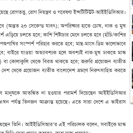
য়েছে রোগতত্ত্ব, রোগ নিয়ন্ত্রণ ও গবেষণা ইন্সটিটিউট-আইইডিসিআর।
বে (অন্তত ২০ সেকেন্ড যাবৎ); অপরিষ্কার হাতে চোখ, নাক ও মুখ
স্পর্শ এড়িয়ে চলতে হবে; কাশি শিষ্টাচার মেনে চলতে হবে (হাঁচি/কাশির
থ পশুপাখির সংস্পর্শ পরিহার করতে হবে; মাছ-মাংস-ডিম ভালোভাবে
বে; বাইরে যাওয়া অত্যাবশ্যক হলে অবশ্যই নাক-মুখ ঢাকতে মাস্ক
েক) বা কোলাকুলি থেকে বিরত থাকতে হবে; জরুরি প্রয়োজন ব্যতীত
 দেশ থেকে প্রয়োজন ব্যতীত বাংলাদেশ ভ্রমণে নিরুৎসাহিত করতে
রণ মানুষকে আতঙ্কিত না হওয়ার পরামর্শ দিয়েছেন আইইডিসিআর
 এখন পর্যন্ত তিনজন আক্রান্ত হয়েছে। এতে সারা দেশে এ ভাইরাস
িয়েছেন তিনি। আইইডিসিআর’র এই পরিচালক বলেন, সবাইকে মাস্ক