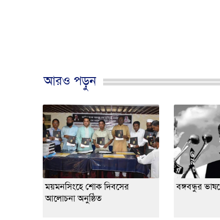
আরও পড়ুন
ময়মনসিংহে শোক দিবসের
বঙ্গবন্ধুর ভা
আলোচনা অনুষ্ঠিত