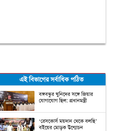
এই বিভাগের সর্বাধিক পঠিত
বঙ্গবন্ধুর খুনিদের সঙ্গে জিয়ার
যোগাযোগ ছিল: প্রধানমন্ত্রী
‘রেসকোর্স ময়দান থেকে বলছি’
বইয়ের মোড়ক উন্মোচন