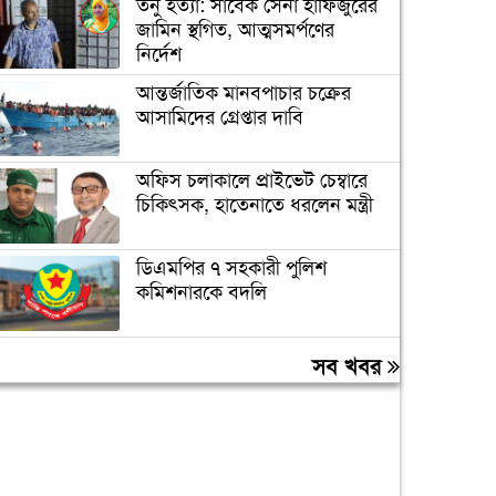
তনু হত্যা: সাবেক সেনা হাফিজুরের
জামিন স্থগিত, আত্মসমর্পণের
নির্দেশ
আন্তর্জাতিক মানবপাচার চক্রের
আসামিদের গ্রেপ্তার দাবি
অফিস চলাকালে প্রাইভেট চেম্বারে
চিকিৎসক, হাতেনাতে ধরলেন মন্ত্রী
ডিএমপির ৭ সহকারী পুলিশ
কমিশনারকে বদলি
বন্যায় ক্ষতিগ্রস্ত ১০০ পরিবারকে
সব খবর
রোববার নতুন ঘর দেবেন
প্রধানমন্ত্রী
তিন দিনের মধ্যে গ্যাস সরবরাহ
স্বাভাবিক হবে: জ্বালানিমন্ত্রী