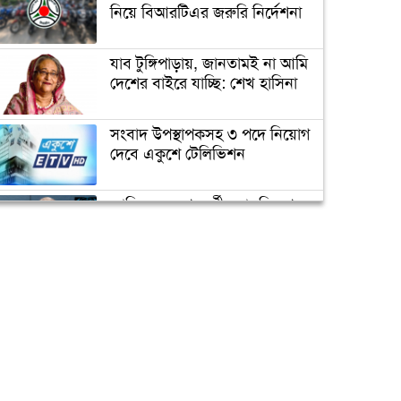
কাজ করেছে বঙ্গবন্ধু: প্রধানমন্ত্রী
নিয়ে বিআরটিএর জরুরি নির্দেশনা
যাব টুঙ্গিপাড়ায়, জানতামই না আমি
বঙ্গবন্ধু ও আবুল ফজল
দেশের বাইরে যাচ্ছি: শেখ হাসিনা
সংবাদ উপস্থাপকসহ ৩ পদে নিয়োগ
দেবে একুশে টেলিভিশন
বঙ্গবন্ধুর ভাষণের লোকায়তিক
মাত্রা
জাতিসংঘের পরবর্তী মহাসচিব পদে
আলোচনায় ড. ইউনূস
বঙ্গবন্ধুর খুনিদের ফিরিয়ে এনে
রায় কার্যকর করা হবে: আইনমন্ত্রী
ক্যাম্পাস অ্যাম্বাসেডর নিয়োগ দিচ্ছে
একুশে টেলিভিশন
পদোন্নতি পেয়ে সচিব হলেন ২
কর্মকর্তা