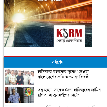
সর্বশেষ
হাসিনাকে বক্তব্যের সুযোগ দেওয়া
বাংলাদেশের প্রতি অপমান: রিজভী
তনু হত্যা: সাবেক সেনা হাফিজুরের জামিন
স্থগিত, আত্মসমর্পণের নির্দেশ