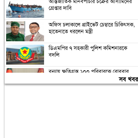
আন্তর্জাতিক মানবপাচার চক্রের আসামিদের
গ্রেপ্তার দাবি
অফিস চলাকালে প্রাইভেট চেম্বারে চিকিৎসক,
হাতেনাতে ধরলেন মন্ত্রী
ডিএমপির ৭ সহকারী পুলিশ কমিশনারকে
বদলি
বন্যায় ক্ষতিগ্রস্ত ১০০ পরিবারকে রোববার
নতুন ঘর দেবেন প্রধানমন্ত্রী
সব খব
তিন দিনের মধ্যে গ্যাস সরবরাহ স্বাভাবিক
হবে: জ্বালানিমন্ত্রী