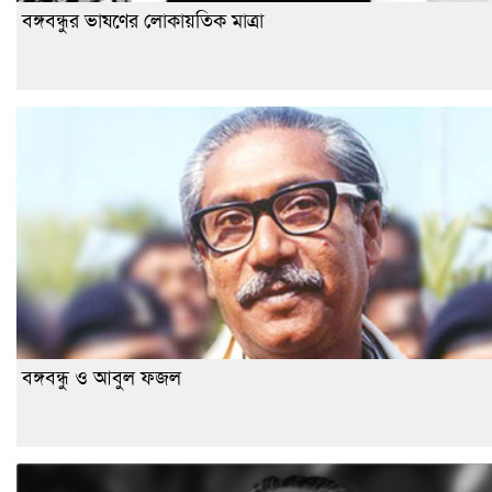
বঙ্গবন্ধুর ভাষণের লোকায়তিক মাত্রা
বঙ্গবন্ধু ও আবুল ফজল