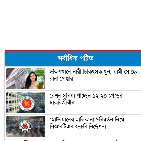
হামলা: প্রধানমন্ত্রী
কিছু বিক্ষিপ্ত ভাবনা
মুক্তিযুদ্ধের ইতিহাস নির্মাণ, ইতিহাস বিকৃতি
ও শেখ মুজিব
এই সেই ১৫ আগস্ট ’৭৫
সর্বাধিক পঠিত
দক্ষিণখানে নারী চিকিৎসক খুন, স্বামী সোহেল
রানা গ্রেপ্তার
অন্য চোখে দেখা ভালোবাসার সেই মানুষটি
রেশন সুবিধা পাচ্ছেন ১২-২০ গ্রেডের
চাকরিজীবীরা
মানুষের ভাগ্য পরিবর্তনের জন্য কাজ করেছে
বঙ্গবন্ধু: প্রধানমন্ত্রী
মোটরযানের মালিকানা পরিবর্তন নিয়ে
বিআরটিএর জরুরি নির্দেশনা
বঙ্গবন্ধু ও আবুল ফজল