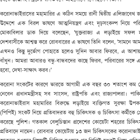
করোনাভাইরাসের মহামারির এ কঠিন সময়ে রানী দ্বিতীয় এলিজাবেথ 
উদ্দেশে এক বিরল ভাষণে আত্মনিয়ন্ত্রণ এবং দৃঢ়সংকল্প নিয়ে পরিস
মোকাবিলার ডাক দিয়ে বলেছেন, 'যুক্তরাজ্য এ লড়াইয়ে সফল হ
দেশবাসীকে আশ্বস্ত করে রোববারের এ ভাষণে তিনি বলেন, 'সামনে আ
এখনও কিছু দুর্ভোগ পোহাতে হলেও সুদিন আবার ফিরবে, এ আশায়
বাঁধুন। আমরা আবারও বন্ধু-বান্ধবদের কাছে ফিরব, পরিবারের সঙ্গে এ
হবো, দেখা-সাক্ষাৎ করব।'
করোনা সংকটের কারণে ভারতে আগামী এক বছর ৩০ শতাংশ কম 
নেবেন প্রধানমন্ত্রীসহ সব সাংসদ, রাষ্ট্রপতি এবং রাজ্যপালরা। পাকিস
করোনাভাইরাস মহামারির বিরুদ্ধে লড়াইয়ে ব্যক্তিগত সুরক্ষা উপ
(পিপিই) সংকট নিয়ে প্রতিবাদরত বহু চিকিৎসক ও চিকিৎসা কর্মীকে গ্রে
করেছে পুলিশ। গতকাল বেলুচিস্তান প্রদেশের কোয়েটা শহরের চিকি
প্রতিবাদে নামেন। রোববার কোয়েটায় ১৩ জন চিকিৎসকের করোনাভাই