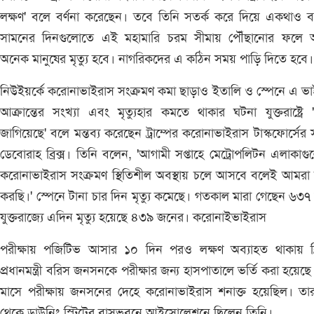
লক্ষণ' বলে বর্ণনা করেছেন। তবে তিনি সতর্ক করে দিয়ে একথাও 
সামনের দিনগুলোতে এই মহামারি চরম সীমায় পৌঁছানোর ফলে
অনেক মানুষের মৃত্যু হবে। নাগরিকদের এ কঠিন সময় পাড়ি দিতে হবে।
নিউইয়র্কে করোনাভাইরাস সংক্রমণ কমা ছাড়াও ইতালি ও স্পেনে এ ভ
আক্রান্তের সংখ্যা এবং মৃত্যুহার কমতে থাকার ঘটনা যুক্তরাষ্ট্রে
জাগিয়েছে' বলে মন্তব্য করেছেন ট্রাম্পের করোনাভাইরাস টাস্কফোর্সের 
ডেবোরাহ ব্রিক্স। তিনি বলেন, 'আগামী সপ্তাহে মেট্রোপলিটন এলাকাগ
করোনাভাইরাস সংক্রমণ স্থিতিশীল অবস্থায় চলে আসবে বলেই আমরা
করছি।' স্পেনে টানা চার দিন মৃত্যু কমেছে। গতকাল মারা গেছেন ৬৩
যুক্তরাজ্যে এদিন মৃত্যু হয়েছে ৪৩৯ জনের। করোনাইভাইরাস
পরীক্ষায় পজিটিভ আসার ১০ দিন পরও লক্ষণ অব্যাহত থাকায় ব্র
প্রধানমন্ত্রী বরিস জনসনকে পরীক্ষার জন্য হাসপাতালে ভর্তি করা হয়েছ
মাসে পরীক্ষায় জনসনের দেহে করোনাভাইরাস শনাক্ত হয়েছিল। তা
থেকে ডাউনিং স্ট্রিটের বাসভবনে আইসোলেশনে ছিলেন তিনি।