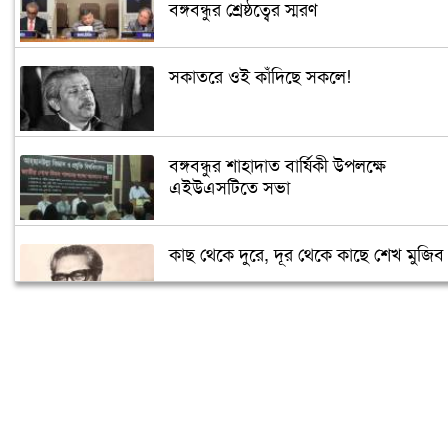
বঙ্গবন্ধুর শ্রেষ্ঠত্বের স্মরণ
সকাতরে ওই কাঁদিছে সকলে!
বঙ্গবন্ধুর শাহাদাত বার্ষিকী উপলক্ষে
এইউএসটিতে সভা
কাছ থেকে দুরে, দূর থেকে কাছে শেখ মুজিব
সৌদিতে জাতীয় শোক দিবস পালিত
বিএনপি-জামায়াতের মদদেই ২১ আগস্টের