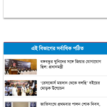
এই বিভাগের সর্বাধিক পঠিত
বঙ্গবন্ধুর খুনিদের সঙ্গে জিয়ার যোগাযোগ
ছিল: প্রধানমন্ত্রী
‘রেসকোর্স ময়দান থেকে বলছি’ বইয়ের
মোড়ক উন্মোচন
জাতিসংঘে প্রথমবার পালন শোক দিবস,