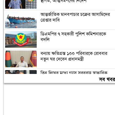
স্থগিত, আত্মসমর্পণের নির্দেশ
আন্তর্জাতিক মানবপাচার চক্রের আসামিদের
গ্রেপ্তার দাবি
ডিএমপির ৭ সহকারী পুলিশ কমিশনারকে
বদলি
বন্যায় ক্ষতিগ্রস্ত ১০০ পরিবারকে রোববার
নতুন ঘর দেবেন প্রধানমন্ত্রী
তিন দিনের মধ্যে গ্যাস সরবরাহ স্বাভাবিক
হবে: জ্বালানিমন্ত্রী
সব খব
ঢাকা ব্যাংকের সাবেক ৪ কর্মকর্তার ২০ বছরের
কারাদণ্ড