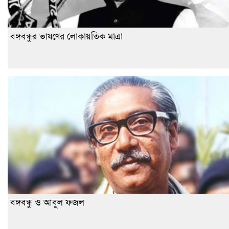
বঙ্গবন্ধুর ভাষণের লোকায়তিক মাত্রা
বঙ্গবন্ধু ও আবুল ফজল