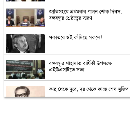
জাতিসংঘে প্রথমবার পালন শোক দিবস,
বঙ্গবন্ধুর শ্রেষ্ঠত্বের স্মরণ
সকাতরে ওই কাঁদিছে সকলে!
বঙ্গবন্ধুর শাহাদাত বার্ষিকী উপলক্ষে
এইউএসটিতে সভা
কাছ থেকে দুরে, দূর থেকে কাছে শেখ মুজিব
সৌদিতে জাতীয় শোক দিবস পালিত