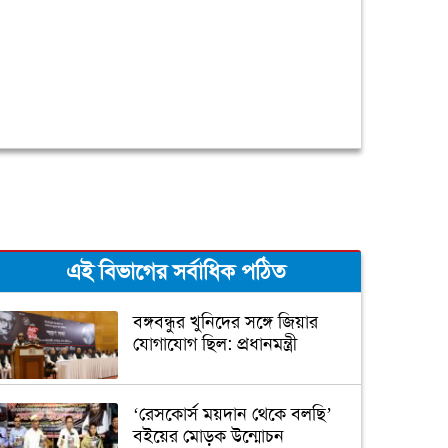
এই বিভাগের সর্বাধিক পঠিত
বঙ্গবন্ধুর খুনিদের সঙ্গে জিয়ার
যোগাযোগ ছিল: প্রধানমন্ত্রী
‘রেসকোর্স ময়দান থেকে বলছি’
বইয়ের মোড়ক উন্মোচন