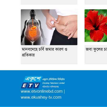
মানবদেহে চর্বি জমার কারণ ও
জবা ফুলের চ
প্রতিকার
www.etvonlinebd.com
|
www.ekushey-tv.com