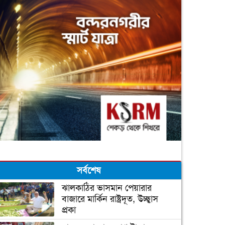
সর্বশেষ
ঝালকাঠির ভাসমান পেয়ারার
বাজারে মার্কিন রাষ্ট্রদূত, উচ্ছ্বাস
প্রকা