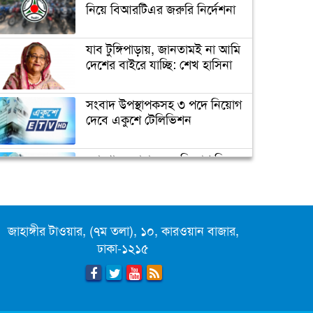
নিয়ে বিআরটিএর জরুরি নির্দেশনা
যাব টুঙ্গিপাড়ায়, জানতামই না আমি
দেশের বাইরে যাচ্ছি: শেখ হাসিনা
সংবাদ উপস্থাপকসহ ৩ পদে নিয়োগ
দেবে একুশে টেলিভিশন
ক্যাম্পাস অ্যাম্বাসেডর নিয়োগ দিচ্ছে
একুশে টেলিভিশন
জাতিসংঘের পরবর্তী মহাসচিব পদে
আলোচনায় ড. ইউনূস
জাহাঙ্গীর টাওয়ার, (৭ম তলা), ১০, কারওয়ান বাজার,
ঢাকা-১২১৫
পদোন্নতি পেয়ে সচিব হলেন ২
কর্মকর্তা