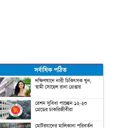
গর্ভবতীরা গায়ে রোদ লাগালে
সন্তানের বুদ্ধি বাড়ে!
শীতের শুরুতে নিন হাতের সঠিক
যত্ন
সর্বাধিক পঠিত
ঠোঁটের কোণে জ্বরঠোসা, কারণ ও
প্রতিকার
দক্ষিণখানে নারী চিকিৎসক খুন,
স্বামী সোহেল রানা গ্রেপ্তার
রেশন সুবিধা পাচ্ছেন ১২-২০
গ্রেডের চাকরিজীবীরা
মোটরযানের মালিকানা পরিবর্তন