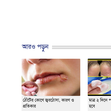
আরও পড়ুন
ঠোঁটের কোণে জ্বরঠোসা, কারণ ও
মাত্র ২ দিনে 
প্রতিকার
হবে