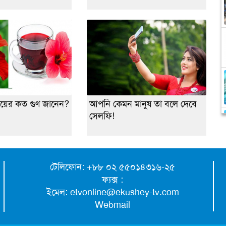
ায়ের কত গুণ জানেন?
আপনি কেমন মানুষ তা বলে দেবে
সেলফি!
টেলিফোন: +৮৮ ০২ ৫৫০১৪৩১৬-২৫
ফ্যক্স :
ইমেল:
etvonline@ekushey-tv.com
Webmail