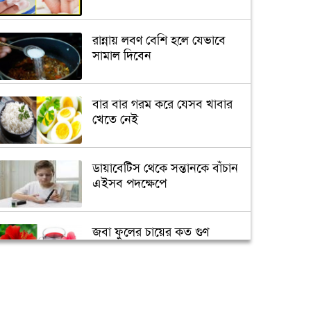
রান্নায় লবণ বেশি হলে যেভাবে
সামাল দিবেন
বার বার গরম করে যেসব খাবার
খেতে নেই
ডায়াবেটিস থেকে সন্তানকে বাঁচান
এইসব পদক্ষেপে
জবা ফুলের চায়ের কত গুণ
জানেন?
আপনি কেমন মানুষ তা বলে দেবে
সেলফি!