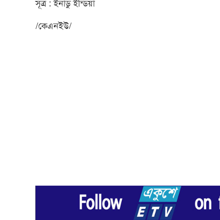
সূত্র : ইনাডু ইন্ডিয়া
/কেএনইউ/