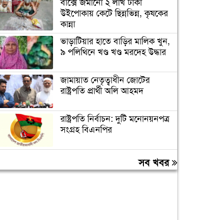
বাক্সে জমানো ২ লাখ টাকা
উইপোকায় কেটে ছিন্নভিন্ন, কৃষকের
কান্না
ভাড়াটিয়ার হাতে বাড়ির মালিক খুন,
৯ পলিথিনে খণ্ড খণ্ড মরদেহ উদ্ধার
জামায়াত নেতৃত্বাধীন জোটের
রাষ্ট্রপতি প্রার্থী অলি আহমদ
রাষ্ট্রপতি নির্বাচন: দুটি মনোনয়নপত্র
সংগ্রহ বিএনপির
জীবননগরে বিএসএফ’র পুশইনের
সব খবর
চেষ্টা প্রতিহত করল বিজিবি
সাড়ে ৩৪ হাজার পদে দ্রুত নিয়োগে
স্বাস্থ্য অধিদপ্তরকে নির্দেশ