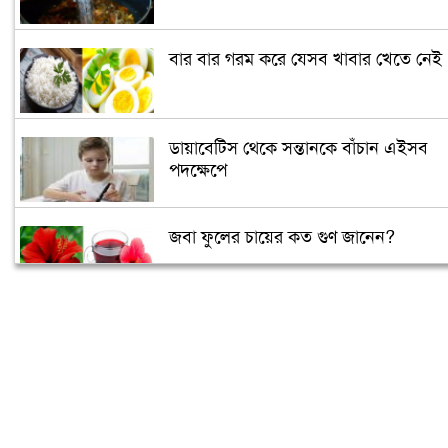
বার বার গরম করে যেসব খাবার খেতে নেই
ডায়াবেটিস থেকে সন্তানকে বাঁচান এইসব
পদক্ষেপে
জবা ফুলের চায়ের কত গুণ জানেন?
আপনি কেমন মানুষ তা বলে দেবে সেলফি!
গর্ভবতীরা গায়ে রোদ লাগালে সন্তানের বুদ্ধি
বাড়ে!