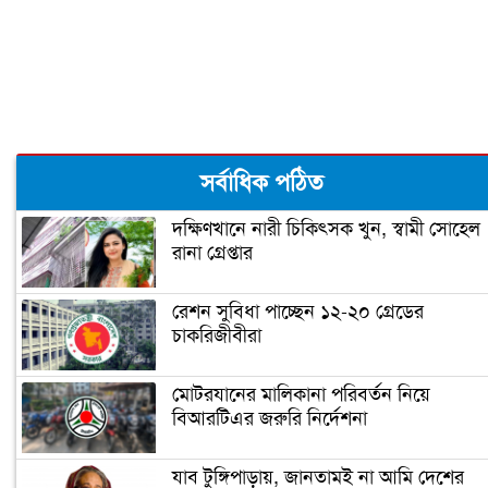
শীতের শুরুতে নিন হাতের সঠিক যত্ন
ঠোঁটের কোণে জ্বরঠোসা, কারণ ও প্রতিকার
সর্বাধিক পঠিত
দক্ষিণখানে নারী চিকিৎসক খুন, স্বামী সোহেল
রানা গ্রেপ্তার
রেশন সুবিধা পাচ্ছেন ১২-২০ গ্রেডের
চাকরিজীবীরা
মোটরযানের মালিকানা পরিবর্তন নিয়ে
বিআরটিএর জরুরি নির্দেশনা
যাব টুঙ্গিপাড়ায়, জানতামই না আমি দেশের