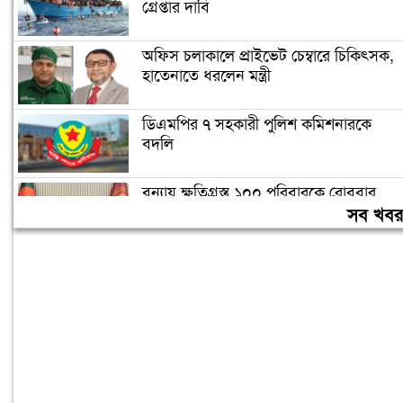
গ্রেপ্তার দাবি
অফিস চলাকালে প্রাইভেট চেম্বারে চিকিৎসক,
হাতেনাতে ধরলেন মন্ত্রী
ডিএমপির ৭ সহকারী পুলিশ কমিশনারকে
বদলি
বন্যায় ক্ষতিগ্রস্ত ১০০ পরিবারকে রোববার
নতুন ঘর দেবেন প্রধানমন্ত্রী
সব খব
তিন দিনের মধ্যে গ্যাস সরবরাহ স্বাভাবিক
হবে: জ্বালানিমন্ত্রী