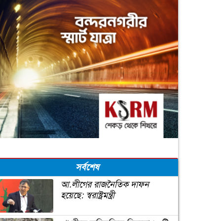
সর্বশেষ
আ.লীগের রাজনৈতিক দাফন
হয়েছে: স্বরাষ্ট্রমন্ত্রী