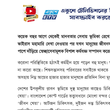
কয়েক বছর আগে থেকেই মানবতার সেবায় ভূমিকা রেখে আস
ভাইরাস মহামারি দেখা দেওয়ার পর যখন মানুষের জীবনয
পাশে দাঁড়িয়ে স্বেচ্ছাসেবামূলক বিশাল কর্মযজ্ঞ সম্পাদন কর
করোনা পরিস্থিতিতে হঠাৎই কর্মহীন হয়ে পড়েন বহু মানুষ
না কারো কাছে। শিশুসন্তানসহ পরিবারের সবাইকে থাকতে হ
অসহায় নিম্ন আয়ের হাজার হাজার মানুষকে প্রতিদিন বিনা মূল্
দেশের উপকূলীয় প্লাবন ভূমিতে দুস্থ মানুষের কাছেও চি
খেয়া’। বাংলাদেশ কোস্ট গার্ডের তত্ত্বাবধানে মোংলা বন্দর
‘জীবন খেয়া’। আটজন চিকিৎসক, দুইজন দন্ত চিকিৎসক এবং 