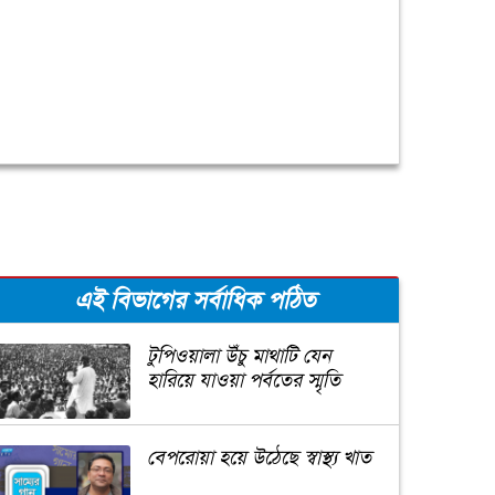
এই বিভাগের সর্বাধিক পঠিত
টুপিওয়ালা উঁচু মাথাটি যেন
হারিয়ে যাওয়া পর্বতের স্মৃতি
বেপরোয়া হয়ে উঠেছে স্বাস্থ্য খাত