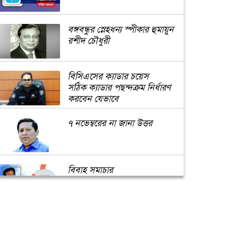
বঙ্গবন্ধুর স্নেহধন্য স্পীকার হুমায়ুন
রশীদ চৌধুরী
বিসিএসের ক্যাডার চয়েস
সঠিক ক্যাডার পছন্দক্রম নির্ধারণ
করবেন যেভাবে
৭ নভেম্বরের না জানা উত্তর
বিবাহ সমাচার
করোনার দ্বিতীয় ঢেউ: সর্তক
হওয়ার এখনই সময়