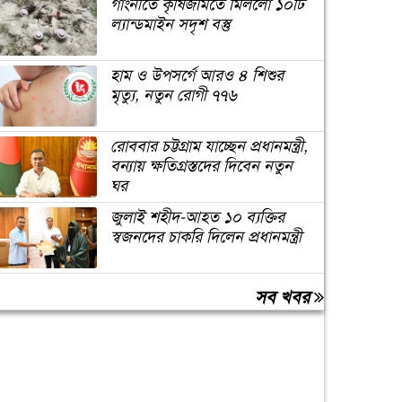
গাংনীতে কৃষিজমিতে মিললো ১০টি
ল্যান্ডমাইন সদৃশ বস্তু
হাম ও উপসর্গে আরও ৪ শিশুর
মৃত্যু, নতুন রোগী ৭৭৬
রোববার চট্টগ্রাম যাচ্ছেন প্রধানমন্ত্রী,
বন্যায় ক্ষতিগ্রস্তদের দিবেন নতুন
ঘর
জুলাই শহীদ-আহত ১০ ব্যক্তির
স্বজনদের চাকরি দিলেন প্রধানমন্ত্রী
জুলাই যোদ্ধাসহ ৩ জনকে
সব খবর
অটোরিকশা ও রিকশা উপহার
দিলেন প্রধানমন্ত্রী
তারেক রহমানকেও আয়নাঘরে
নির্যাতন করা হয়েছিল: চিফ
প্রসিকিউটর