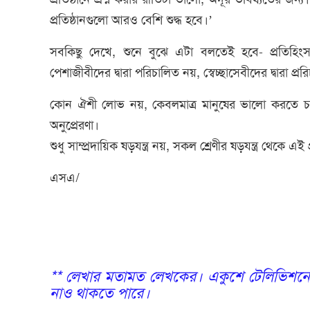
প্রতিষ্ঠানগুলো আরও বেশি শুদ্ধ হবে।’
সবকিছু দেখে, শুনে বুঝে এটা বলতেই হবে- প্রতিহিংসা 
পেশাজীবীদের দ্বারা পরিচালিত নয়, স্বেচ্ছাসেবীদের দ্বারা প্ররি
কোন ঐশী লোভ নয়, কেবলমাত্র মানুষের ভালো করতে চাওয়া
অনুপ্রেরণা।
শুধু সাম্প্রদায়িক ষড়যন্ত্র নয়, সকল শ্রেণীর ষড়যন্ত্র থেকে এ
এসএ/
** লেখার মতামত লেখকের। একুশে টেলিভিশনের
নাও থাকতে পারে।