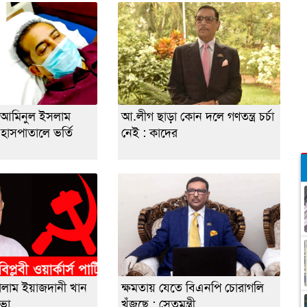
 আমিনুল ইসলাম
আ.লীগ ছাড়া কোন দলে গণতন্ত্র চর্চা
 হাসপাতালে ভর্তি
নেই : কাদের
গোলাম ইয়াজদানী খান
ক্ষমতায় যেতে বিএনপি চোরাগলি
সভা
খুঁজছে : সেতুমন্ত্রী