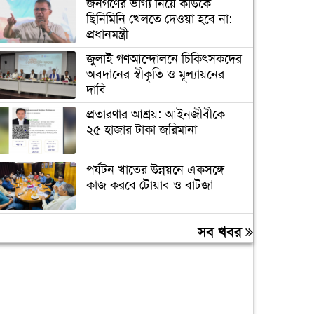
জনগণের ভাগ্য নিয়ে কাউকে
ছিনিমিনি খেলতে দেওয়া হবে না:
প্রধানমন্ত্রী
জুলাই গণআন্দোলনে চিকিৎসকদের
অবদানের স্বীকৃতি ও মূল্যায়নের
দাবি
প্রতারণার আশ্রয়: আইনজীবীকে
২৫ হাজার টাকা জরিমানা
পর্যটন খাতের উন্নয়নে একসঙ্গে
কাজ করবে টোয়াব ও বাটজা
সালমান শাহ হত্যায় খলনায়ক
সব খবর
ডনকে পাঠানো হলো কারাগারে
৪০ ঘণ্টা পর ঢাকায় পৌঁছেছে রোমে
আটকে পড়া বিমানের ফ্লাইটটি