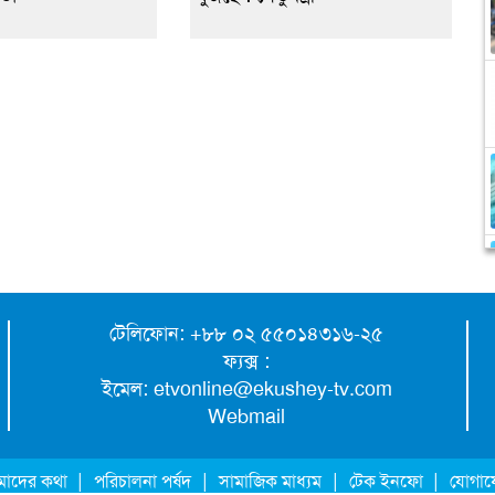
টেলিফোন: +৮৮ ০২ ৫৫০১৪৩১৬-২৫
ফ্যক্স :
ইমেল:
etvonline@ekushey-tv.com
Webmail
|
|
|
|
াদের কথা
পরিচালনা পর্ষদ
সামাজিক মাধ্যম
টেক ইনফো
যোগা