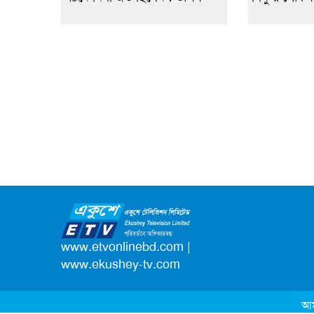
www.etvonlinebd.com
|
www.ekushey-tv.com
আম