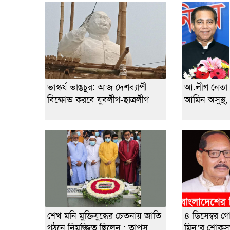
ভাস্কর্য ভাঙচুর: আজ দেশব্যাপী
আ.লীগ নেতা
বিক্ষোভ করবে যুবলীগ-ছাত্রলীগ
আমিন অসুস্থ,
শেখ মনি মুক্তিযুদ্ধের চেতনায় জাতি
৪ ডিসেম্বর 
গঠনে নিমজ্জিত ছিলেন : তাপস
মিনু’র শোক