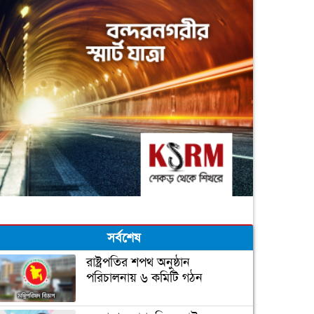
সর্বশেষ
রাষ্ট্রপতির শপথ অনুষ্ঠান
পরিচালনায় ৬ কমিটি গঠন