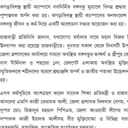
ঝগড়াবিলস্থ স্থায়ী ক্যাম্পাসে নবনির্মিত বঙ্গবন্ধু মুর‌্যালে বিনম্র শ্রদ্ধা
পুষ্পস্তবক অর্পন করা হয়। ঝগড়াবিলস্থ স্থায়ী ক্যাম্পাসের কনফারেন্স
বঙ্গবন্ধু জীবন ও কর্ম নিয়ে একটি আলোচনা সভার আয়োজন করা হয়।
রাজবাড়ী প্রতিনিধি জানান, যথাযোগ্য মর্যাদার সাথে মহান বিজয়
উদযাপন করা হয়েছে রাজবাড়ীতে। বুধবার সকাল থেকে দিবসটি উপল
জেলা প্রশাসকের কার্যালয়ে সামনে অবস্থিত বঙ্গবন্ধুর ভাষ্কর্য ও শ্রীপুর কেন
বাস টার্মিনাল ও শহরের ১নং রেলগেট এলাকায় অবস্থিত মুক্তিযো
স্মৃতিফলকে শহীদদের স্মরণে শ্রদ্ধাঞ্জলি অপর্ণ ও জাতীয় পতাকা উত্তোল
হয়।
এসব কর্মসূচিতে অংশগ্রহণ করেন সাবেক শিক্ষা প্রতিমন্ত্রী ও রাজব
আসনের এমপি কাজী কেরামত আলী, জেলা প্রশাসক দিলসাদ বেগম, প
সুপার মোঃ মিজানুর রহমান পিপিএম, জেলা আওয়ামী লীগের সা
সম্পাদক কাজী ইরাদত আলীসহ বীর মুক্তিযোদ্ধা ও বিভিন্ন সরক
বেসরকারি, সামাজিক, সাংস্কৃতিক সংগঠনের সদস্যরা।