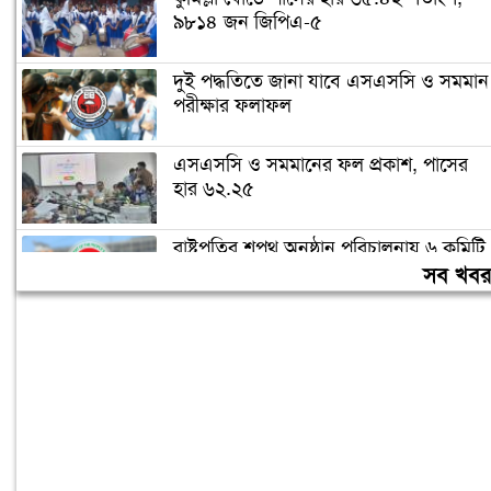
৯৮১৪ জন জিপিএ-৫
দুই পদ্ধতিতে জানা যাবে এসএসসি ও সমমান
পরীক্ষার ফলাফল
এসএসসি ও সমমানের ফল প্রকাশ, পাসের
হার ৬২.২৫
রাষ্ট্রপতির শপথ অনুষ্ঠান পরিচালনায় ৬ কমিটি
গঠন
সব খব
জনগণের ভাগ্য নিয়ে কাউকে ছিনিমিনি খেলতে
দেওয়া হবে না: প্রধানমন্ত্রী