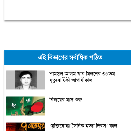
এই বিভাগের সর্বাধিক পঠিত
শামসুল আলম খান মিলনের ৩০তম
মৃত্যুবার্ষিকী আগামীকাল
বিজয়ের মাস শুরু
‘মুক্তিযোদ্ধা সৈনিক হত্যা দিবস’ কাল