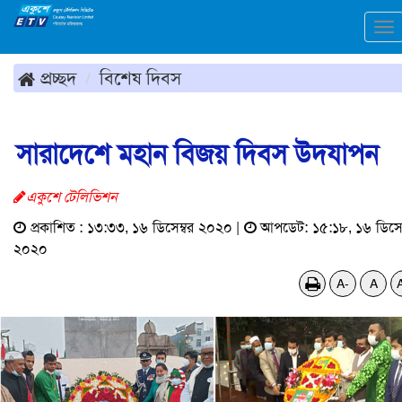
To
na
প্রচ্ছদ
বিশেষ দিবস
সারাদেশে মহান বিজয় দিবস উদযাপন
একুশে টেলিভিশন
প্রকাশিত : ১৩:৩৩, ১৬ ডিসেম্বর ২০২০ |
আপডেট: ১৫:১৮, ১৬ ডিসেম
২০২০
A-
A