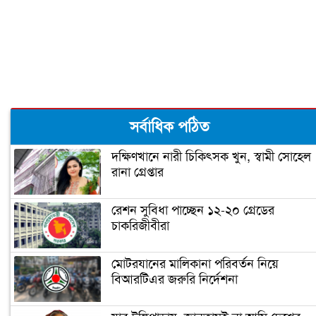
মহান বিজয়ের মাস শুরু কাল
৮ নভেম্বর : ইতিহাসের আজকের এই দিনে
সর্বাধিক পঠিত
দক্ষিণখানে নারী চিকিৎসক খুন, স্বামী সোহেল
রানা গ্রেপ্তার
শহীদ নূর হোসেন দিবস আজ
রেশন সুবিধা পাচ্ছেন ১২-২০ গ্রেডের
চাকরিজীবীরা
আন্তর্জাতিক হিসাবিজ্ঞান দিবস-২০২০
মোটরযানের মালিকানা পরিবর্তন নিয়ে
বিআরটিএর জরুরি নির্দেশনা
আগামীকাল জাতীয় সমবায় দিবস