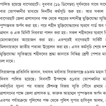
পালিত হয়েছে বাগেরহাটে। বুধবার (১৬ ডিসেম্বর) সূর্যদয়ের সাথে সা
বার তোপধ্বনীর মাধ্যমে দিনটির কর্মসূচি শুরু হয়। আর সকাল 
বাগেরহাট জেলা প্রশাসনের পক্ষ থেকে শহরের দশানীস্থ মুক্তিযোদ্ধা স্মৃতিস্
পুষ্পস্তবক অর্পণ করা হয়। পরে শহীদ মুক্তিযোদ্ধাদের স্মরণে গার্ড অব
প্রদান ও এক মিনিট নিরবতা পালন করা হয়। সকল শহীদদের স্মরণে 
মোনাজাতের আয়োজন করা হয়। এরপরেই বাগেরহাট সার্কিট 
মিলনায়তনে জাতীয় পতাকা উত্তোলন করা হয়। এসব কর্মসূচি শেষে দশা
মুক্তিযোদ্ধা স্মৃতিস্তম্ভে শহীদদের শ্রদ্ধা জানাতে বিভিন্ন শ্রেণী পেশার ম
ঢল নামে।
সিরাজগঞ্জ প্রতিনিধি জানান, যথাযথ মর্যাদায় সিরাজগঞ্জে ৪৯তম মহান
দিবস পালিত হয়েছে। দিবসটি উপলক্ষে ৩১বার তোপধ্বনির মাধ
কর্মসূচির সুচনা পর বাজার ষ্টেশনস্থ বিজয় স্মৃতি সৌধে প্রথমে
প্রশাসনের পক্ষে জেলা প্রশাসক ড. ফারুক আহাম্মদ পুস্পস্তবক অর্পন 
এরপর পর্যায়ক্রমে পুলিশের পক্ষ থেকে পুলিশ সুপার হাসিবুল আলম,