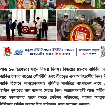
আজ ১৬ ডিসেম্বর। মহান বিজয় দিবস। বিজয়ের ৪৯তম বার্ষিকী। বা
জাতির হাজার বছরের শৌর্যবীর্য এবং বীরত্বের এক অবিস্মরণীয় দিন। 
জাতি হিসেবে আত্মপ্রকাশসহ পৃথিবীর মানচিত্রে বাংলাদেশ নামে
স্বাধীন ভূখণ্ডের নাম জানান দেয়ার দিন। সারাদেশব্যাপী আজ গভীর শ্
আর ভালবাসায় স্মরণ করছে সেইসব শহীদদের, যাদের আত্মত্য
বিনিময়ে অর্জিত হয়েছে প্রিয় স্বাধীনতা, লাল-সবুজের পতাকা।