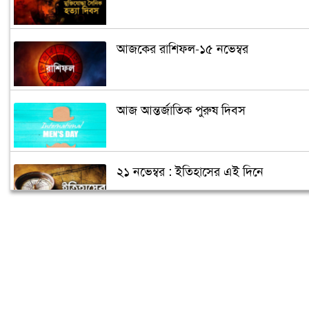
আজকের রাশিফল-১৫ নভেম্বর
আজ আন্তর্জাতিক পুরুষ দিবস
২১ নভেম্বর : ইতিহাসের এই দিনে
আগামীকাল সশস্ত্র বাহিনী দিবস
আজ বিশ্ব টয়লেট দিবস