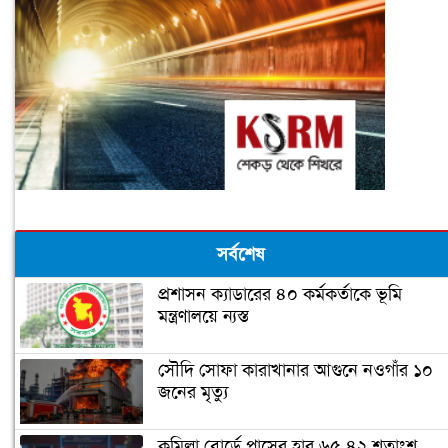
সর্বশেষ
প্রশাসন ক্যাডারের ৪০ কর্মকর্তাকে ভূমি
মন্ত্রণালয়ে ন্যস্ত
সৌদি সোফা কারাখানার আগুনে নওগাঁর ১০
জনের মৃত্যু
কুমিল্লা বোর্ডে পাসের হার ৬৫.৪২ শতাংশ,