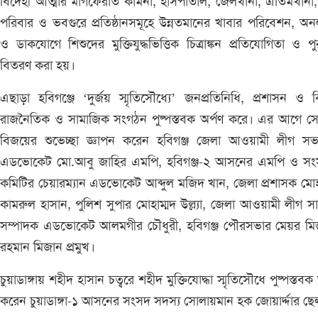
বিদেহী আত্মার মাগফেরাত কামনা, হাসপাতাল, জেলখানা, এতিমখানা,
পরিবার ও ভবগুরে প্রতিষ্ঠানসমূহে উন্নতমানের খাবার পরিবেশন, অ
ও ডাকযোগে শিশুদের মুক্তিযুদ্ধভিত্তিক চিত্রাঙ্কন প্রতিযোগিতা ও পুর
বিতরণ করা হয়।
এছাড়া হবিগঞ্জে ‘দুর্জয় স্মৃতিসৌধ্যে’ জনপ্রতিনিধি, প্রশাসন ও বি
রাজনৈতিক ও সামাজিক সংগঠন পুষ্পস্তবক অর্পণ করে। এর আগে সে
বিজয়ের শুভেচ্ছা জ্ঞাপন করেন হবিগঞ্জ জেলা আওয়ামী লীগ সভ
এডভোকেট মো.আবু জাহির এমপি, হবিগঞ্জ-২ আসনের এমপি ও সং
কমিটির চেয়ারম্যান এডভোকেট আব্দুল মজিদ খান, জেলা প্রশাসক মোহ
কামরুল হাসান, পুলিশ সুপার মোহাম্মদ উল্ল্যা, জেলা আওয়ামী লীগ স
সম্পাদক এডভোকেট আলমগীর চৌধুরী, হবিগঞ্জ পৌরসভার মেয়র মিজ
রহমান মিজান প্রমুখ।
চুয়াডাঙ্গায় শহীদ হাসান চত্বরে শহীদ মুক্তিযোদ্ধা স্মৃতিসৌধে পুষ্পস্তবক 
করেন চুয়াডাঙ্গা-১ আসনের সংসদ সদস্য সোলায়মান হক জোয়ার্দ্দার ছে