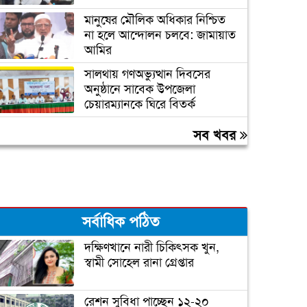
মানুষের মৌলিক অধিকার নিশ্চিত
না হলে আন্দোলন চলবে: জামায়াত
আমির
সালথায় গণঅভ্যুত্থান দিবসের
অনুষ্ঠানে সাবেক উপজেলা
চেয়ারম্যানকে ঘিরে বিতর্ক
সেমিকন্ডাক্টর শিল্পে প্রণোদনা
সব খবর
দেওয়ার পরিকল্পনা সরকারের
একদিনে হাম উপসর্গ নিয়ে আরও
৬ শিশুর মৃত্যু
সর্বাধিক পঠিত
দক্ষিণখানে নারী চিকিৎসক খুন,
স্বামী সোহেল রানা গ্রেপ্তার
রেশন সুবিধা পাচ্ছেন ১২-২০