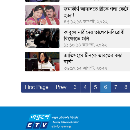
জনাকীর্ণ আদালতে স্ত্রীকে গলা কেটে
হত্যা!
৪৫:১২ ১৪ আগস্ট, ২০২২
কাবুলে নারীদের তালেবানবিরোধী
বিক্ষোভে গুলি
১১:১০ ১৪ আগস্ট, ২০২২
জাতিসংঘে চীনকে ভারতের কড়া
বার্তা
৩৬:১৭ ১২ আগস্ট, ২০২২
First Page
Prev
3
4
5
6
7
8