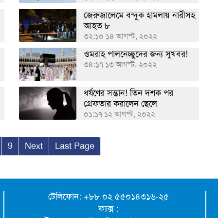
জেরুজালেমে বন্দুক হামলায় নারীসহ
আহত ৮
৩২:১০ ১৪ আগস্ট, ২০২২
ওমরাহ পালনেচ্ছুদের জন্য সুখবর!
৩৪:১৭ ১৩ আগস্ট, ২০২২
ধর্ষণের সন্তান! তিন দশক পর
গ্রেফতার করালেন ছেলে
০১:১৭ ১২ আগস্ট, ২০২২
9
Next
Last Page
টেলিফোন: +৮৮ ০২ ৫৫০১৪৩১৬-২৫
ফ্যক্স :