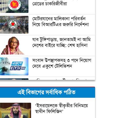
গ্রেডের চাকরিজীবীরা
মোটরযানের মালিকানা পরিবর্তন
নিয়ে বিআরটিএর জরুরি নির্দেশনা
যাব টুঙ্গিপাড়ায়, জানতামই না আমি
দেশের বাইরে যাচ্ছি: শেখ হাসিনা
সংবাদ উপস্থাপকসহ ৩ পদে নিয়োগ
দেবে একুশে টেলিভিশন
জাতিসংঘের পরবর্তী মহাসচিব পদে
আলোচনায় ড. ইউনূস
এই বিভাগের সর্বাধিক পঠিত
ক্যাম্পাস অ্যাম্বাসেডর নিয়োগ দিচ্ছে
‘ইসরায়েলকে স্বীকৃতীর বিনিময়ে
একুশে টেলিভিশন
স্বাধীন ফিলিস্তিন’