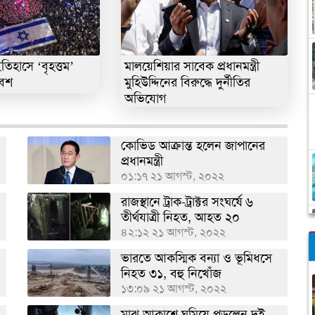
িহাসে ‘বৃহত্তম’
মালয়েশিয়ার সাবেক প্রধানমন্ত্রী
বেশ
মুহিউদ্দিনের বিরুদ্ধে দুর্নীতির
অভিযোগ
কোভিড আক্রান্ত হলেন জাপানের
প্রধানমন্ত্রী
০১:১৭ ২১ আগস্ট, ২০২২
রাজস্থানে ট্রাক-ট্রাক্টর সংঘর্ষে ৬
তীর্থযাত্রী নিহত, আহত ২০
৪২:১২ ২১ আগস্ট, ২০২২
ভারতে আকস্মিক বন্যা ও ভূমিধসে
নিহত ৩১, বহু নিখোঁজ
১৩:০৯ ২১ আগস্ট, ২০২২
মাঝ আকাশে ঘুমিয়ে পড়লেন দুই