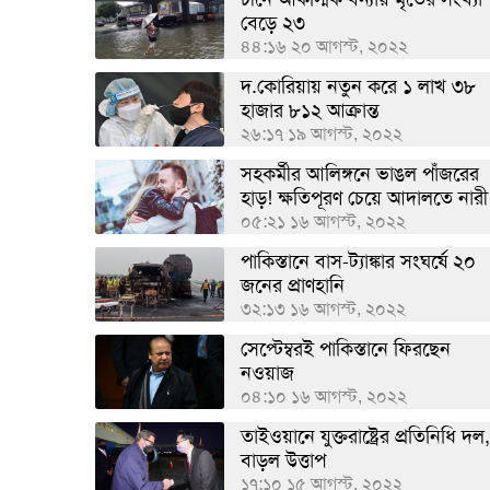
বেড়ে ২৩
৪৪:১৬ ২০ আগস্ট, ২০২২
দ.কোরিয়ায় নতুন করে ১ লাখ ৩৮
হাজার ৮১২ আক্রান্ত
২৬:১৭ ১৯ আগস্ট, ২০২২
সহকর্মীর আলিঙ্গনে ভাঙল পাঁজরের
হাড়! ক্ষতিপূরণ চেয়ে আদালতে নারী
০৫:২১ ১৬ আগস্ট, ২০২২
পাকিস্তানে বাস-ট্যাঙ্কার সংঘর্ষে ২০
জনের প্রাণহানি
৩২:১৩ ১৬ আগস্ট, ২০২২
সেপ্টেম্বরই পাকিস্তানে ফিরছেন
নওয়াজ
০৪:১০ ১৬ আগস্ট, ২০২২
তাইওয়ানে যুক্তরাষ্ট্রের প্রতিনিধি দল
বাড়ল উত্তাপ
১৭:১০ ১৫ আগস্ট, ২০২২