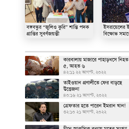
বঙ্গবন্ধুর “জুলিও কুরি” শান্তি পদক
ইসরায়েলের ইত
প্রাপ্তির সুবর্ণজয়ন্তী
বিক্ষোভ সমা
কারবালায় মাজারে পাহাড়ধসে নিহত
৫, আহত ৬
৪২:১১ ২২ আগস্ট, ২০২২
তাইওয়ান প্রণালীতে ফের বাড়ছে
উত্তেজনা
৪০:১৬ ২১ আগস্ট, ২০২২
গ্রেফতার হতে পারেন ইমরান খান!
৩২:১০ ২১ আগস্ট, ২০২২
চীনে আকস্মিক বন্যায় মৃতের সংখ্যা