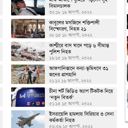
বিমানচালক
৩২:১৮ ১৯ আগস্ট, ২০২২
কাবুলের মসজিদে শক্তিশালী
বিস্ফোরণ, নিহত ২১
২৮:১৫ ১৮ আগস্ট, ২০২২
কাশ্মীরে বাস খাদে পড়ে ৬ সীমান্ত
পুলিশ নিহত
১৬:১৫ ১৬ আগস্ট, ২০২২
আফগানিস্তানে বন্যা-ভূমিধসে ৩১
জনের প্রাণহানি
২১:১২ ১৬ আগস্ট, ২০২২
চীনা শর্ট ভিডিও অ্যাপ টিকটক নিয়ে
‘নতুন বিতর্ক’
৫১:১৪ ১৫ আগস্ট, ২০২২
,
ইসরায়েলি হামলায় সিরিয়ার ৩ সেনা
কর্মকর্তা নিহত
৫৬:০৯ ১৫ আগস্ট, ২০২২