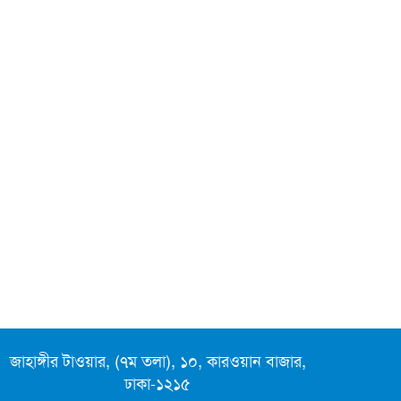
পে-স্কেল বাস্তবায়ন দুই ধাপে, ১
জুলাই থেকে মূল বেতন
নতুন ভোটার হওয়ার সুযোগ, সময়
১৫ দিন
খামেনির শেষ বিদায়ে তেহরান
জনসমুদ্র, পশ্চিমাদের শক্ত বার্তা
রিহ্যাব সদস্যকে শারীরিক নির্যাতন
ও চেকে সই আদায় ঘটনার নিন্দা-
শাস্তি দাবি
কঠোর ব্যবস্থা গ্রহণে পুঁজিবাজারে
আস্থা ফিরছে বিনিয়োগকারীদের:
জাহাঙ্গীর টাওয়ার, (৭ম তলা), ১০, কারওয়ান বাজার,
অর্থমন্ত্রী
ঢাকা-১২১৫
আয়াতুল্লাহ আলী খামেনির প্রতি