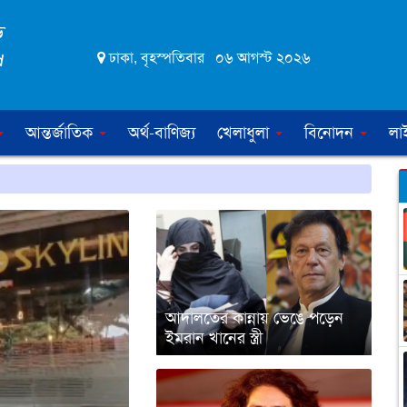
ঢাকা, বৃহস্পতিবার ০৬ আগস্ট ২০২৬
আন্তর্জাতিক
অর্থ-বাণিজ্য
খেলাধুলা
বিনোদন
লা
আদালতের কান্নায় ভেঙে পড়েন
ইমরান খানের স্ত্রী