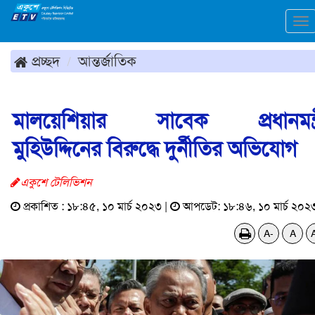
To
na
প্রচ্ছদ
আন্তর্জাতিক
মালয়েশিয়ার সাবেক প্রধানমন্ত্
মুহিউদ্দিনের বিরুদ্ধে দুর্নীতির অভিযোগ
একুশে টেলিভিশন
প্রকাশিত : ১৮:৪৫, ১০ মার্চ ২০২৩ |
আপডেট: ১৮:৪৬, ১০ মার্চ ২০২
A-
A