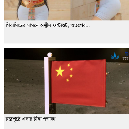
পিরামিডের সামনে অশ্লীল ফটোশুট, অতঃপর...
চন্দ্রপৃষ্ঠে এবার চীনা পতাকা