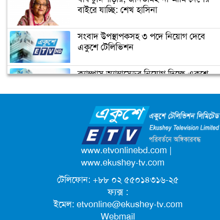
বাইরে যাচ্ছি: শেখ হাসিনা
ফ্রান্সের মুসলিমদের আলটিমেটাম দিলেন
সংবাদ উপস্থাপকসহ ৩ পদে নিয়োগ দেবে
ম্যাক্রোঁ
একুশে টেলিভিশন
ক্যাম্পাস অ্যাম্বাসেডর নিয়োগ দিচ্ছে একুশে
কমলার ইতিহাস
টেলিভিশন
জাতিসংঘের পরবর্তী মহাসচিব পদে
আলোচনায় ড. ইউনূস
পদোন্নতি পেয়ে সচিব হলেন ২ কর্মকর্তা
www.etvonlinebd.com
|
www.ekushey-tv.com
টেলিফোন: +৮৮ ০২ ৫৫০১৪৩১৬-২৫
লিগ্যাল এইডের মাধ্যমে সন্তান ফিরে পেল
ফ্যক্স :
সেই কিশোরী মা জুঁই
ইমেল:
etvonline@ekushey-tv.com
Webmail