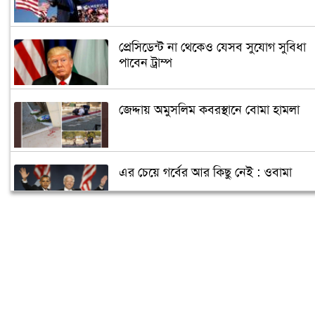
প্রেসিডেন্ট না থেকেও যেসব সুযোগ সুবিধা
পাবেন ট্রাম্প
জেদ্দায় অমুসলিম কবরস্থানে বোমা হামলা
এর চেয়ে গর্বের আর কিছু নেই : ওবামা
ক্যান্সারে আক্রান্ত পুতিন, ক্ষমতা ছাড়ছেন
জানুয়ারিতে!
আরও তিন রাজ্যে জয়ী হবেন বাইডেন!