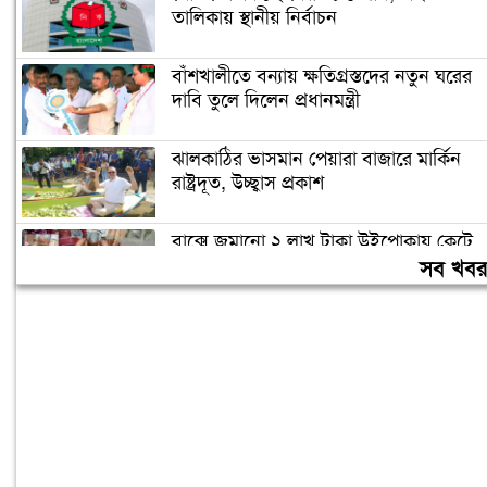
তালিকায় স্থানীয় নির্বাচন
বাঁশখালীতে বন্যায় ক্ষতিগ্রস্তদের নতুন ঘরের
দাবি তুলে দিলেন প্রধানমন্ত্রী
ঝালকাঠির ভাসমান পেয়ারা বাজারে মার্কিন
রাষ্ট্রদূত, উচ্ছ্বাস প্রকাশ
বাক্সে জমানো ২ লাখ টাকা উইপোকায় কেটে
ছিন্নভিন্ন, কৃষকের কান্না
সব খব
ভাড়াটিয়ার হাতে বাড়ির মালিক খুন, পলিথিনে
মোড়ানো খণ্ড খণ্ড মরদেহ উদ্ধার