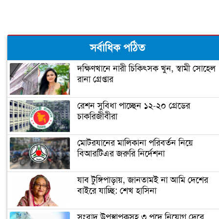
সর্বাধিক পঠিত
দক্ষিণখানে নারী চিকিৎসক খুন, স্বামী সোহেল
রানা গ্রেপ্তার
রেশন সুবিধা পাচ্ছেন ১২-২০ গ্রেডের
চাকরিজীবীরা
মোটরযানের মালিকানা পরিবর্তন নিয়ে
বিআরটিএর জরুরি নির্দেশনা
যাব টুঙ্গিপাড়ায়, জানতামই না আমি দেশের
বাইরে যাচ্ছি: শেখ হাসিনা
সংবাদ উপস্থাপকসহ ৩ পদে নিয়োগ দেবে