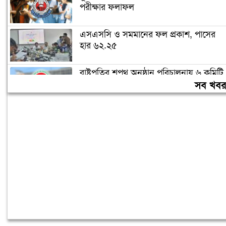
পরীক্ষার ফলাফল
এসএসসি ও সমমানের ফল প্রকাশ, পাসের
হার ৬২.২৫
রাষ্ট্রপতির শপথ অনুষ্ঠান পরিচালনায় ৬ কমিটি
গঠন
সব খব
জনগণের ভাগ্য নিয়ে কাউকে ছিনিমিনি খেলতে
দেওয়া হবে না: প্রধানমন্ত্রী