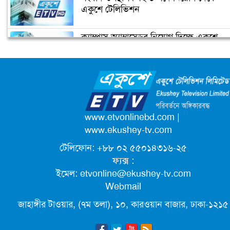
একুশে টেলিভিশন
ক্যাম্পাস অ্যাম্বাসেডর নিয়োগ দিচ্ছে একুশে
টেলিভিশন
জাতিসংঘের পরবর্তী মহাসচিব পদে
আলোচনায় ড. ইউনূস
পদোন্নতি পেয়ে সচিব হলেন ২ কর্মকর্তা
www.etvonlinebd.com
|
www.ekushey-tv.com
টেলিফোন: +৮৮ ০২ ৫৫০১৪৩১৬-২৫
লিগ্যাল এইডের মাধ্যমে সন্তান ফিরে পেল
ফ্যক্স :
সেই কিশোরী মা জুঁই
ইমেল:
etvonline@ekushey-tv.com
Webmail
জেট ফুয়েলের দাম কমলো লিটারে ১৯ টাকা
জাহাঙ্গীর টাওয়ার, (৭ম তলা), ১০, কারওয়ান বাজার, ঢাকা-১২১৫