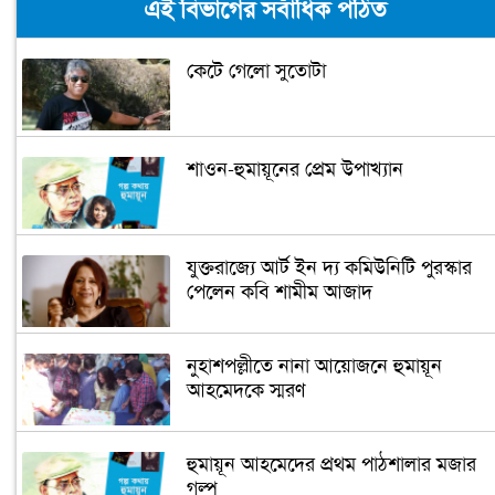
এই বিভাগের সর্বাধিক পঠিত
কেটে গেলো সুতোটা
শাওন-হুমায়ূনের প্রেম উপাখ্যান
যুক্তরাজ্যে আর্ট ইন দ্য কমিউনিটি পুরস্কার
পেলেন কবি শামীম আজাদ
নুহাশপল্লীতে নানা আয়োজনে হুমায়ূন
আহমেদকে স্মরণ
হুমায়ূন আহমেদের প্রথম পাঠশালার মজার
গল্প