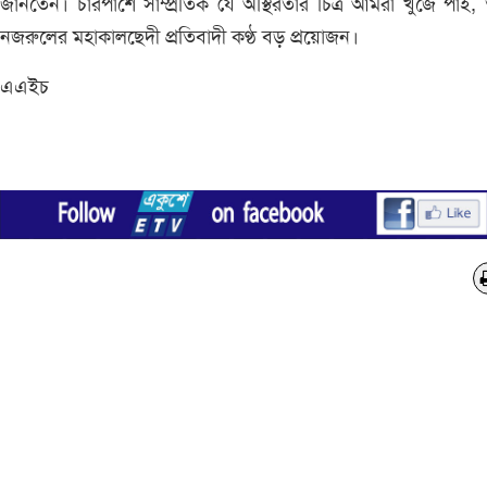
জানতেন। চারপাশে সাম্প্রতিক যে অস্থিরতার চিত্র আমরা খুঁজে পাই,
নজরুলের মহাকালছেদী প্রতিবাদী কণ্ঠ বড় প্রয়োজন।
এএইচ