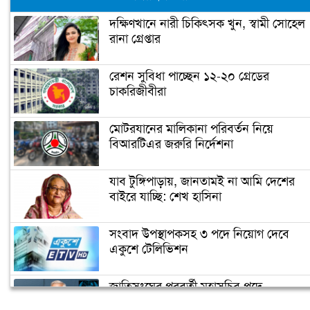
দক্ষিণখানে নারী চিকিৎসক খুন, স্বামী সোহেল
রানা গ্রেপ্তার
রেশন সুবিধা পাচ্ছেন ১২-২০ গ্রেডের
চাকরিজীবীরা
মোটরযানের মালিকানা পরিবর্তন নিয়ে
বিআরটিএর জরুরি নির্দেশনা
যাব টুঙ্গিপাড়ায়, জানতামই না আমি দেশের
বাইরে যাচ্ছি: শেখ হাসিনা
সংবাদ উপস্থাপকসহ ৩ পদে নিয়োগ দেবে
একুশে টেলিভিশন
জাতিসংঘের পরবর্তী মহাসচিব পদে
আলোচনায় ড. ইউনূস