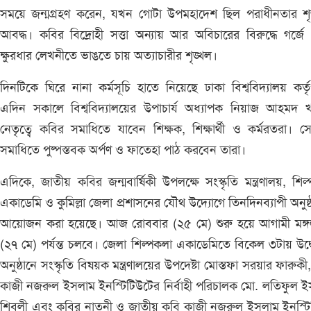
সময়ে জন্মগ্রহণ করেন, যখন গোটা উপমহাদেশ ছিল পরাধীনতার শৃঙ
আবদ্ধ। কবির বিদ্রোহী সত্তা অন্যায় আর অবিচারের বিরুদ্ধে গর্জে
ক্ষুরধার লেখনীতে ভাঙতে চায় অত্যাচারীর শৃঙ্খল।
দিনটিকে ঘিরে নানা কর্মসূচি হাতে নিয়েছে ঢাকা বিশ্ববিদ্যালয় কর্তৃ
এদিন সকালে বিশ্ববিদ্যালয়ের উপাচার্য অধ্যাপক নিয়াজ আহমদ 
নেতৃত্বে কবির সমাধিতে যাবেন শিক্ষক, শিক্ষার্থী ও কর্মরতরা। স
সমাধিতে পুষ্পস্তবক অর্পণ ও ফাতেহা পাঠ করবেন তারা।
এদিকে, জাতীয় কবির জন্মবার্ষিকী উপলক্ষে সংস্কৃতি মন্ত্রণালয়, শিল
একাডেমি ও কুমিল্লা জেলা প্রশাসনের যৌথ উদ্যোগে তিনদিনব্যাপী অনুষ্
আয়োজন করা হয়েছে। আজ রোববার (২৫ মে) শুরু হয়ে আগামী মঙ্গ
(২৭ মে) পর্যন্ত চলবে। জেলা শিল্পকলা একাডেমিতে বিকেল ৩টায় উদ্
অনুষ্ঠানে সংস্কৃতি বিষয়ক মন্ত্রণালয়ের উপদেষ্টা মোস্তফা সরয়ার ফারুকী
কাজী নজরুল ইসলাম ইনস্টিটিউটের নির্বাহী পরিচালক মো. লতিফুল 
শিবলী এবং কবির নাতনী ও জাতীয় কবি কাজী নজরুল ইসলাম ইনস্ট