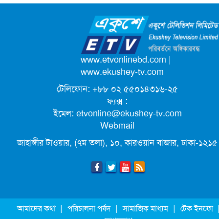
ক্যাম্পাস অ্যাম্বাসেডর নিয়োগ দিচ্ছে একুশে
টেলিভিশন
পদোন্নতি পেয়ে সচিব হলেন ২ কর্মকর্তা
www.etvonlinebd.com
|
www.ekushey-tv.com
টেলিফোন: +৮৮ ০২ ৫৫০১৪৩১৬-২৫
লিগ্যাল এইডের মাধ্যমে সন্তান ফিরে পেল
ফ্যক্স :
সেই কিশোরী মা জুঁই
ইমেল:
etvonline@ekushey-tv.com
Webmail
জেট ফুয়েলের দাম কমলো লিটারে ১৯ টাকা
জাহাঙ্গীর টাওয়ার, (৭ম তলা), ১০, কারওয়ান বাজার, ঢাকা-১২১৫
মূল্যস্ফীতি কমে জুনে ৯ দশমিক ১৬ শতাংশ
ছুটিতে গিয়ে না ফিরলে ৩ বছরের নিষেধাজ্ঞা,
|
|
|
আমাদের কথা
পরিচালনা পর্ষদ
সামাজিক মাধ্যম
টেক ইনফো
নতুন নিয়ম সৌদির