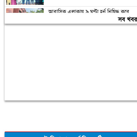
আবাসিক এলাকায় ৯ ঘণ্টা হর্ন নিষিদ্ধ করে
গণবিজ্ঞপ্তি
সব খব
চুরির অপবাদে গাছে বেঁধে তরুণীকে মারধর,
গ্রেপ্তার ২