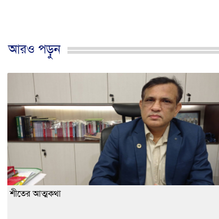
আরও পড়ুন
শীতের আত্মকথা