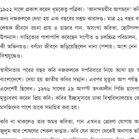
১৯২২ সালে প্রকাশ করেন ধূমকেতু পত্রিকা। ‌’আনন্দময়ীর আগমনে’ ক
জন্য নজরুলকে দেয়া হয় এক বছরের সশ্রম কারাদণ্ড। মাত্র ২২ বছর ব্যা
লেখক জীবনে রচনা প্রায় ৪ হাজার গান, অসংখ্য কবিতা, ছোটগল্
উপন্যাস। সাহিত্যের পাশাপাশি করেছেন সংগীত ও চলচ্চিত্র পরিচালন
কী অভিনয়ও। বর্ণাঢ্য জীবনে জড়িয়েছিলেন নানা পেশায়। অংশ নেন 
বিশ্বযুদ্ধেও।
স্বাধীনতার পরের বছর কবি নজরুলকে সপরিবারে নিয়ে আসা হয় স্
বাংলাদেশে। দেয়া হয় জাতীয় কবির সম্মান। এরপর মৃত্যুর আগ পর্যন্ত
এদেশেই ছিলেন। ১৯৭৬ সালের ২৯ আগস্ট তৎকালীন পিজি হাসপা
মৃত্যুবরণ করেন প্রিয় কবি। কবির ইচ্ছানুসারে ঢাকা বিশ্ববিদ্যালয়ের কেন্
মসজিদের পাশে তাকে সমাহিত করা হয়।
কবি না থাকলেও তার অমর কবিতা, গান এখনও প্রেরণা যোগায় অন্
জুলুম আর শোষণের শেকল ভাঙার। কবি যেন আগে থেকেই অনাগত ভবি