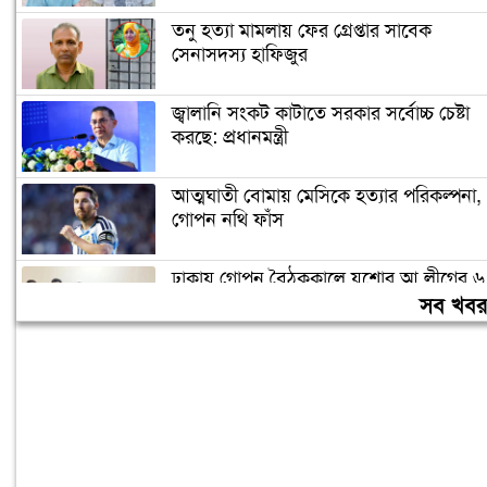
তনু হত্যা মামলায় ফের গ্রেপ্তার সাবেক
সেনাসদস্য হাফিজুর
জ্বালানি সংকট কাটাতে সরকার সর্বোচ্চ চেষ্টা
করছে: প্রধানমন্ত্রী
আত্মঘাতী বোমায় মেসিকে হত্যার পরিকল্পনা,
গোপন নথি ফাঁস
ঢাকায় গোপন বৈঠককালে যশোর আ.লীগের ৬
নেতা আটক
সব খব
বাজার সিন্ডিকেট ও মজুতদারি করলেই কঠোর
ব্যবস্থা: আইনমন্ত্রী