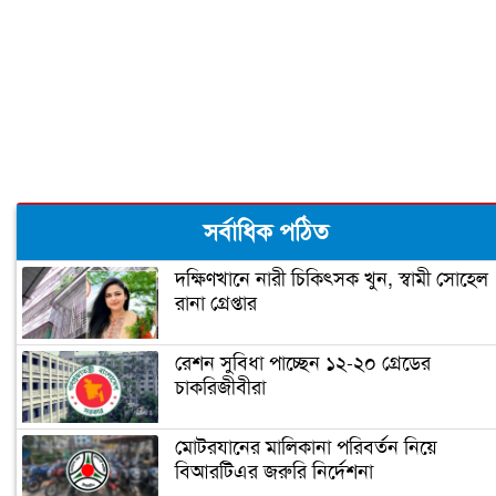
প্রথম উপন্যাসেই বুকার জয়
বাংলা একাডেমির প্রতিষ্ঠাবার্ষিকী আজ
বাঙালির সংস্কৃতি বির্নিমাণে বাংলা একাডেমি
সর্বাধিক পঠিত
(ভিডিও)
দক্ষিণখানে নারী চিকিৎসক খুন, স্বামী সোহেল
রানা গ্রেপ্তার
রেশন সুবিধা পাচ্ছেন ১২-২০ গ্রেডের
চাকরিজীবীরা
মোটরযানের মালিকানা পরিবর্তন নিয়ে
বিআরটিএর জরুরি নির্দেশনা