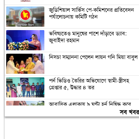
জুডিশিয়াল সার্ভিস পে-কমিশনের প্রতিবেদন
পর্যালোচনায় কমিটি গঠন
ভবিষ্যতেও মানুষের পাশে দাঁড়াবে ড্যাব:
জুবাইদা রহমান
নিসচা সম্মাননা পেলেন লায়ন গনি মিয়া বাবুল
পর্ন ভিডিও তৈরির অভিযোগে স্বামী-স্ত্রীসহ
গ্রেপ্তার ৫, উদ্ধার ৪ তর
আবাসিক এলাকায় ৯ ঘণ্টা হর্ন নিষিদ্ধ করে
গণবিজ্ঞপ্তি
সব খব
চুরির অপবাদে গাছে বেঁধে তরুণীকে মারধর,
গ্রেপ্তার ২