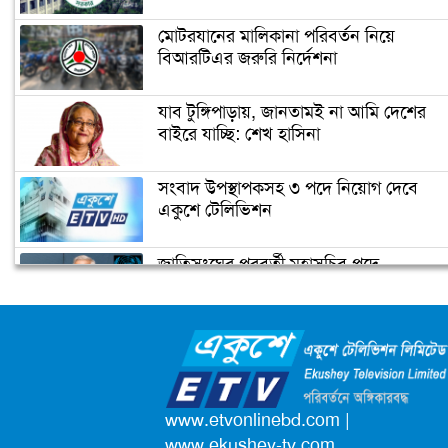
মোটরযানের মালিকানা পরিবর্তন নিয়ে
বিআরটিএর জরুরি নির্দেশনা
যাব টুঙ্গিপাড়ায়, জানতামই না আমি দেশের
বাইরে যাচ্ছি: শেখ হাসিনা
সংবাদ উপস্থাপকসহ ৩ পদে নিয়োগ দেবে
একুশে টেলিভিশন
জাতিসংঘের পরবর্তী মহাসচিব পদে
আলোচনায় ড. ইউনূস
ক্যাম্পাস অ্যাম্বাসেডর নিয়োগ দিচ্ছে একুশে
টেলিভিশন
পদোন্নতি পেয়ে সচিব হলেন ২ কর্মকর্তা
www.etvonlinebd.com
|
www.ekushey-tv.com