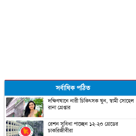
সর্বাধিক পঠিত
দক্ষিণখানে নারী চিকিৎসক খুন, স্বামী সোহেল
রানা গ্রেপ্তার
রেশন সুবিধা পাচ্ছেন ১২-২০ গ্রেডের
চাকরিজীবীরা