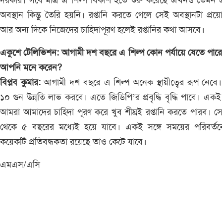
দরকার। সবে মাত্র এ শিল্প বিকাশ হতে শুরু করেছে এখনও তেমন 
অবস্থান কিন্তু তৈরি হয়নি। রপ্তানি করতে গেলে সেই অবস্থানটা প্র
আর অন্য দিকে নিজেদের চাহিদাপূরণ হলেই রপ্তানির কথা আসবে।
একুশে টেলিভিশন: আগামী দশ বছরে এ শিল্প কোন পর্যায়ে যেতে পার
আপনি মনে করেন?
বিপ্লব কুমার:
আগামী দশ বছরে এ শিল্প অনেক স্থায়ীত্বের রূপ নেবে। 
১০ গুন উন্নতি লাভ করবে। এতে জিডিপি’র প্রবৃদ্ধি বৃদ্ধি পাবে। একই 
আমরা আমাদের চাহিদা পূরণ করে খুব শীঘ্রই রপ্তানি করতে পারব। স
থেকে ৫ বছরের মধ্যেই হয়ে যাবে। একই সঙ্গে সময়ের পরিবর্তন
কয়েকটি প্রতিবন্ধকতা রয়েছে তাও কেটে যাবে।
এমএস/এসি