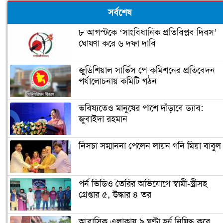
সর্বশেষ
৮ আগস্টকে ‘সাংবিধানিক প্রতিবিপ্লব দিবস’
ঘোষণা করে ৬ দফা দাবি
জুডিশিয়াল সার্ভিস পে-কমিশনের প্রতিবেদন
পর্যালোচনায় কমিটি গঠন
ভবিষ্যতেও মানুষের পাশে দাঁড়াবে ড্যাব:
জুবাইদা রহমান
নিসচা সম্মাননা পেলেন লায়ন গনি মিয়া বাবুল
পর্ন ভিডিও তৈরির অভিযোগে স্বামী-স্ত্রীসহ
গ্রেপ্তার ৫, উদ্ধার ৪ তর
আবাসিক এলাকায় ৯ ঘণ্টা হর্ন নিষিদ্ধ করে