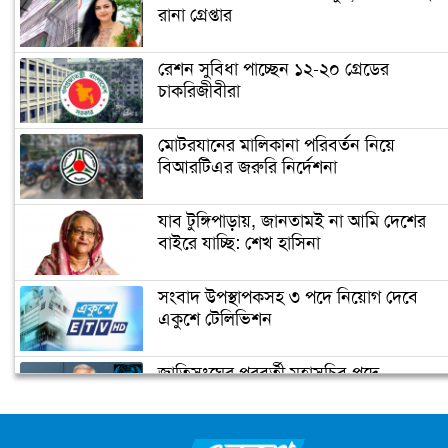
রানা গ্রেপ্তার
রেশন সুবিধা পাচ্ছেন ১২-২০ গ্রেডের
চাকরিজীবীরা
মোটরযানের মালিকানা পরিবর্তন নিয়ে
বিআরটিএর জরুরি নির্দেশনা
যাব টুঙ্গিপাড়ায়, জানতামই না আমি দেশের
বাইরে যাচ্ছি: শেখ হাসিনা
সংবাদ উপস্থাপকসহ ৩ পদে নিয়োগ দেবে
একুশে টেলিভিশন
জাতিসংঘের পরবর্তী মহাসচিব পদে
আলোচনায় ড. ইউনূস