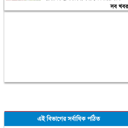
গণবিজ্ঞপ্তি
সব খব
চুরির অপবাদে গাছে বেঁধে তরুণীকে মারধর,
গ্রেপ্তার ২
এই বিভাগের সর্বাধিক পঠিত