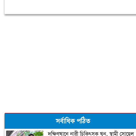
সর্বাধিক পঠিত
দক্ষিণখানে নারী চিকিৎসক খুন, স্বামী সোহেল