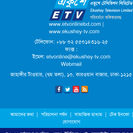
ক্যাম্পাস অ্যাম্বাসেডর নিয়োগ দিচ্ছে একুশে
টেলিভিশন
পদোন্নতি পেয়ে সচিব হলেন ২ কর্মকর্তা
www.etvonlinebd.com
|
www.ekushey-tv.com
টেলিফোন: +৮৮ ০২ ৫৫০১৪৩১৬-২৫
লিগ্যাল এইডের মাধ্যমে সন্তান ফিরে পেল
ফ্যক্স :
সেই কিশোরী মা জুঁই
ইমেল:
etvonline@ekushey-tv.com
Webmail
জেট ফুয়েলের দাম কমলো লিটারে ১৯ টাকা
জাহাঙ্গীর টাওয়ার, (৭ম তলা), ১০, কারওয়ান বাজার, ঢাকা-১২১৫
মূল্যস্ফীতি কমে জুনে ৯ দশমিক ১৬ শতাংশ
ছুটিতে গিয়ে না ফিরলে ৩ বছরের নিষেধাজ্ঞা,
|
|
|
আমাদের কথা
পরিচালনা পর্ষদ
সামাজিক মাধ্যম
টেক ইনফো
নতুন নিয়ম সৌদির
যোগাযোগ