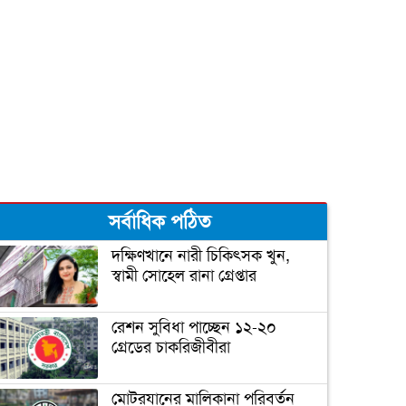
প্রথম উপন্যাসেই বুকার জয়
বাংলা একাডেমির প্রতিষ্ঠাবার্ষিকী
আজ
সর্বাধিক পঠিত
বাঙালির সংস্কৃতি বির্নিমাণে বাংলা
একাডেমি (ভিডিও)
দক্ষিণখানে নারী চিকিৎসক খুন,
স্বামী সোহেল রানা গ্রেপ্তার
রেশন সুবিধা পাচ্ছেন ১২-২০
গ্রেডের চাকরিজীবীরা
মোটরযানের মালিকানা পরিবর্তন