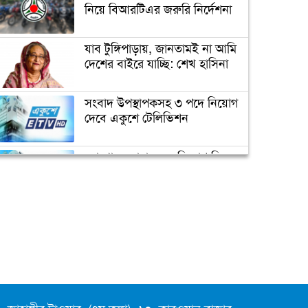
নিয়ে বিআরটিএর জরুরি নির্দেশনা
যাব টুঙ্গিপাড়ায়, জানতামই না আমি
দেশের বাইরে যাচ্ছি: শেখ হাসিনা
সংবাদ উপস্থাপকসহ ৩ পদে নিয়োগ
দেবে একুশে টেলিভিশন
ক্যাম্পাস অ্যাম্বাসেডর নিয়োগ দিচ্ছে
একুশে টেলিভিশন
জাতিসংঘের পরবর্তী মহাসচিব পদে
আলোচনায় ড. ইউনূস
পদোন্নতি পেয়ে সচিব হলেন ২
কর্মকর্তা