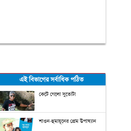
এই বিভাগের সর্বাধিক পঠিত
কেটে গেলো সুতোটা
শাওন-হুমায়ূনের প্রেম উপাখ্যান