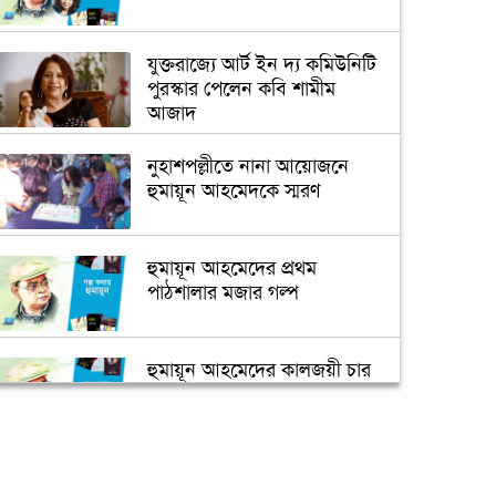
যুক্তরাজ্যে আর্ট ইন দ্য কমিউনিটি
পুরস্কার পেলেন কবি শামীম
আজাদ
নুহাশপল্লীতে নানা আয়োজনে
হুমায়ূন আহমেদকে স্মরণ
হুমায়ূন আহমেদের প্রথম
পাঠশালার মজার গল্প
হুমায়ূন আহমেদের কালজয়ী চার
চরিত্র
শীতের আত্মকথা