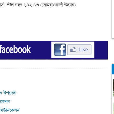
্স। স্টল নম্বর-৬৪২-৪৩ (সোহরাওয়ার্দী উদ্যান)।
ন উপদেষ্টা
িকেশন`
কমিউনিকেশন`