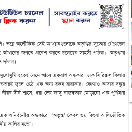
। ভয়ে অলৌকিক সেই আখ্যানগুলোকে অতৃপ্তির সুতোয় গেঁথেছেন
থেকেই আঁধারের জগতে প্রবেশ করতে চলেছেন সাহসী পাঠক। ‘অতৃপ্ত’র
রও দলিল।
ার মুখোমুখি হতেই নেমে আসে একরাশ অন্ধকার। এক সিরিয়াল কিলার
র ভেতরই জ্বলে ওঠে এক অন্য রকম হাহাকার। কোথাও আবার বন্ধুর
নীরব দীর্ঘ শ্বাসে, ধরা দেয় জাদু বাস্তবতায় মোড়ানো এক পূর্ণিমার
ের এক অনির্বচনীয় অন্ধকারে। ‘অতৃপ্ত’ কেবল ভয় কিংবা আধিভৌতিক
চনীয় কালির মতো।