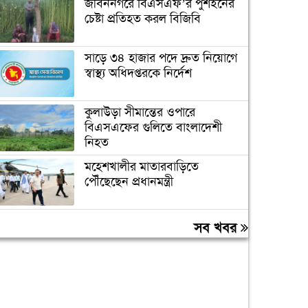
জীবননগরে বিএসএফ’র পুশইনের
চেষ্টা প্রতিহত করল বিজিবি
সাড়ে ৩৪ হাজার পদে দ্রুত নিয়োগে
স্বাস্থ্য অধিদপ্তরকে নির্দেশ
কুলাউড়া সীমান্তের ওপারে
বিএসএফের গুলিতে বাংলাদেশী
নিহত
মহেশখালীর মাতারবাড়িতে
পৌঁছেছেন প্রধানমন্ত্রী
৮ আগস্টকে ‘সাংবিধানিক
সব খবর
প্রতিবিপ্লব দিবস’ ঘোষণা করে ৬
দফা দাবি
জুডিশিয়াল সার্ভিস পে-কমিশনের
প্রতিবেদন পর্যালোচনায় কমিটি
গঠন