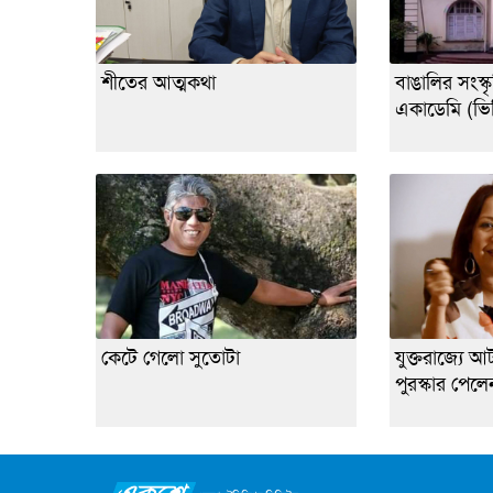
শীতের আত্মকথা
বাঙালির সংস্কৃ
একাডেমি (ভি
কেটে গেলো সুতোটা
যুক্তরাজ্যে আ
পুরস্কার পে