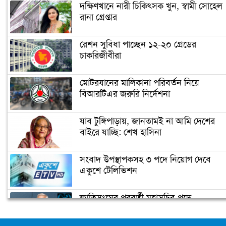
দক্ষিণখানে নারী চিকিৎসক খুন, স্বামী সোহেল
রানা গ্রেপ্তার
রেশন সুবিধা পাচ্ছেন ১২-২০ গ্রেডের
চাকরিজীবীরা
মোটরযানের মালিকানা পরিবর্তন নিয়ে
বিআরটিএর জরুরি নির্দেশনা
যাব টুঙ্গিপাড়ায়, জানতামই না আমি দেশের
বাইরে যাচ্ছি: শেখ হাসিনা
সংবাদ উপস্থাপকসহ ৩ পদে নিয়োগ দেবে
একুশে টেলিভিশন
জাতিসংঘের পরবর্তী মহাসচিব পদে
আলোচনায় ড. ইউনূস