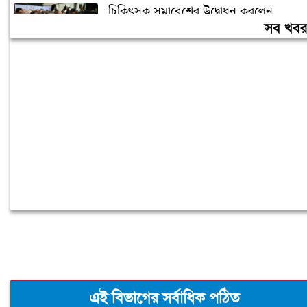
চিকিৎসক সমাবেশের উদ্বোধন করলেন
প্রধানমন্ত্রী
সব খব
হাসিনার বক্তব্য ভারত সমর্থন করে না: রণধীর
জয়সওয়াল
এই বিভাগের সর্বাধিক পঠিত