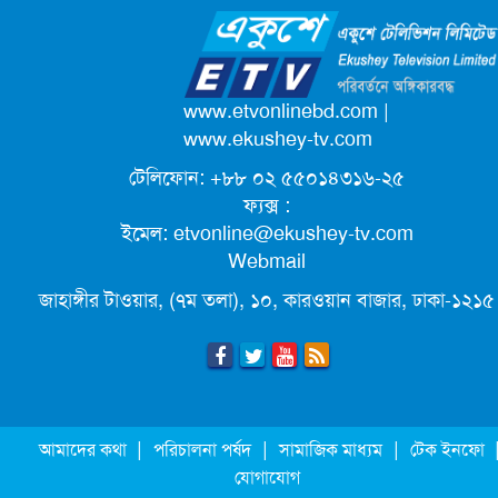
ক্যাম্পাস অ্যাম্বাসেডর নিয়োগ দিচ্ছে একুশে
টেলিভিশন
পদোন্নতি পেয়ে সচিব হলেন ২ কর্মকর্তা
www.etvonlinebd.com
|
www.ekushey-tv.com
টেলিফোন: +৮৮ ০২ ৫৫০১৪৩১৬-২৫
লিগ্যাল এইডের মাধ্যমে সন্তান ফিরে পেল
ফ্যক্স :
সেই কিশোরী মা জুঁই
ইমেল:
etvonline@ekushey-tv.com
Webmail
জেট ফুয়েলের দাম কমলো লিটারে ১৯ টাকা
জাহাঙ্গীর টাওয়ার, (৭ম তলা), ১০, কারওয়ান বাজার, ঢাকা-১২১৫
মূল্যস্ফীতি কমে জুনে ৯ দশমিক ১৬ শতাংশ
ছুটিতে গিয়ে না ফিরলে ৩ বছরের নিষেধাজ্ঞা,
|
|
|
আমাদের কথা
পরিচালনা পর্ষদ
সামাজিক মাধ্যম
টেক ইনফো
নতুন নিয়ম সৌদির
যোগাযোগ