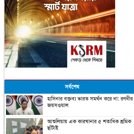
সর্বশেষ
হাসিনার বক্তব্য ভারত সমর্থন করে না: রণধীর
জয়সওয়াল
আশুলিয়ায় এক কারখানার ৫ শতাধিক শ্রমিক
ছাঁটাই