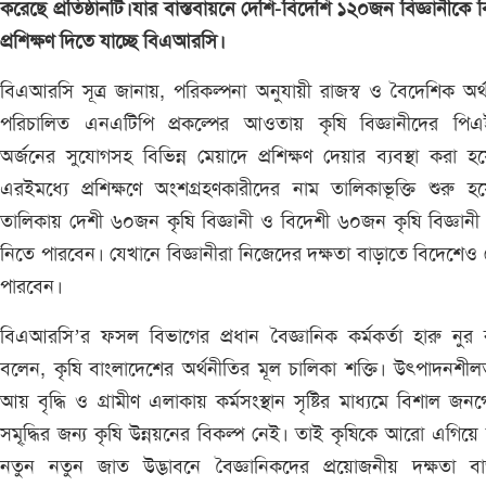
করেছে প্রতিষ্ঠানটি।যার বাস্তবায়নে দেশি-বিদেশি ১২০জন বিজ্ঞানীকে 
প্রশিক্ষণ দিতে যাচ্ছে বিএআরসি।
বিএআরসি সূত্র জানায়, পরিকল্পনা অনুযায়ী রাজস্ব ও বৈদেশিক অর্
পরিচালিত এনএটিপি প্রকল্পের আওতায় কৃষি বিজ্ঞানীদের পিএ
অর্জনের সুযোগসহ বিভিন্ন মেয়াদে প্রশিক্ষণ দেয়ার ব্যবস্থা করা হ
এরইমধ্যে প্রশিক্ষণে অংশগ্রহণকারীদের নাম তালিকাভূক্তি শুরু হ
তালিকায় দেশী ৬০জন কৃষি বিজ্ঞানী ও বিদেশী ৬০জন কৃষি বিজ্ঞান
নিতে পারবেন। যেখানে বিজ্ঞানীরা নিজেদের দক্ষতা বাড়াতে বিদেশেও
পারবেন।
বিএআরসি’র ফসল বিভাগের প্রধান বৈজ্ঞানিক কর্মকর্তা হারু নুর
বলেন, কৃষি বাংলাদেশের অর্থনীতির মূল চালিকা শক্তি। উৎপাদনশী
আয় বৃদ্ধি ও গ্রামীণ এলাকায় কর্মসংস্থান সৃষ্টির মাধ্যমে বিশাল জনগো
সমৃ্দ্ধির জন্য কৃষি উন্নয়নের বিকল্প নেই। তাই কৃষিকে আরো এগিয়ে
নতুন নতুন জাত উদ্ভাবনে বৈজ্ঞানিকদের প্রয়োজনীয় দক্ষতা বা