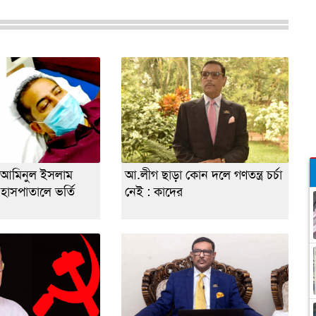
 আমিনুল ইসলাম
আ.লীগ ছাড়া কোন দলে গণতন্ত্র চর্চা
 হাসপাতালে ভর্তি
নেই : কাদের