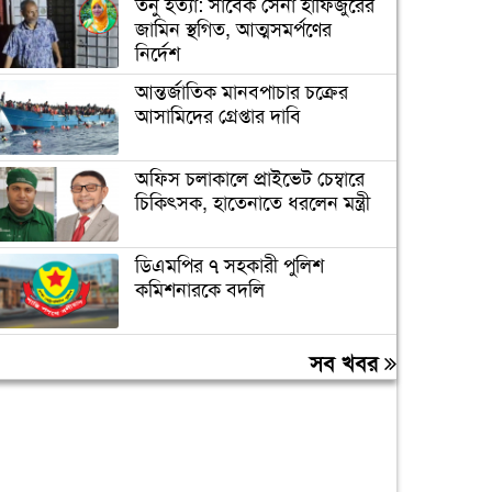
তনু হত্যা: সাবেক সেনা হাফিজুরের
জামিন স্থগিত, আত্মসমর্পণের
নির্দেশ
আন্তর্জাতিক মানবপাচার চক্রের
আসামিদের গ্রেপ্তার দাবি
অফিস চলাকালে প্রাইভেট চেম্বারে
চিকিৎসক, হাতেনাতে ধরলেন মন্ত্রী
ডিএমপির ৭ সহকারী পুলিশ
কমিশনারকে বদলি
বন্যায় ক্ষতিগ্রস্ত ১০০ পরিবারকে
সব খবর
রোববার নতুন ঘর দেবেন
প্রধানমন্ত্রী
তিন দিনের মধ্যে গ্যাস সরবরাহ
স্বাভাবিক হবে: জ্বালানিমন্ত্রী