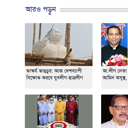
আরও পড়ুন
ভাস্কর্য ভাঙচুর: আজ দেশব্যাপী
আ.লীগ নেতা
বিক্ষোভ করবে যুবলীগ-ছাত্রলীগ
আমিন অসুস্থ,