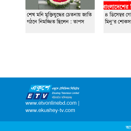
শেখ মনি মুক্তিযুদ্ধের চেতনায় জাতি
৪ ডিসেম্বর 
গঠনে নিমজ্জিত ছিলেন : তাপস
মিনু’র শোক
www.etvonlinebd.com
|
www.ekushey-tv.com
আম