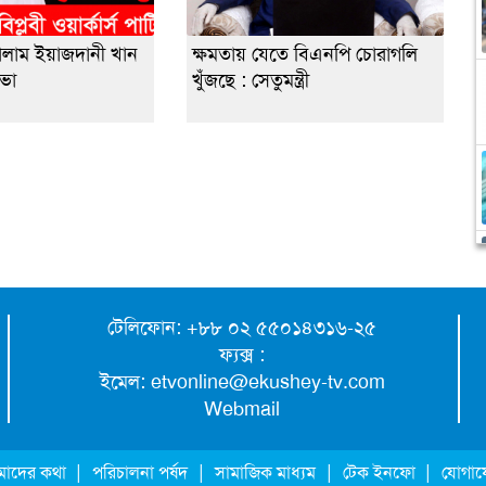
গোলাম ইয়াজদানী খান
ক্ষমতায় যেতে বিএনপি চোরাগলি
সভা
খুঁজছে : সেতুমন্ত্রী
টেলিফোন: +৮৮ ০২ ৫৫০১৪৩১৬-২৫
ফ্যক্স :
ইমেল:
etvonline@ekushey-tv.com
Webmail
|
|
|
|
াদের কথা
পরিচালনা পর্ষদ
সামাজিক মাধ্যম
টেক ইনফো
যোগা