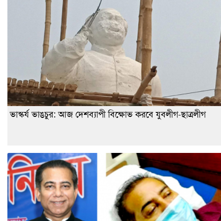
ভাস্কর্য ভাঙচুর: আজ দেশব্যাপী বিক্ষোভ করবে যুবলীগ-ছাত্রলীগ