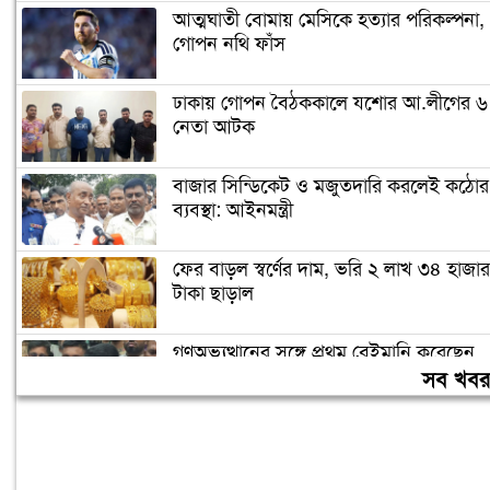
আত্মঘাতী বোমায় মেসিকে হত্যার পরিকল্পনা,
গোপন নথি ফাঁস
ঢাকায় গোপন বৈঠককালে যশোর আ.লীগের ৬
নেতা আটক
বাজার সিন্ডিকেট ও মজুতদারি করলেই কঠোর
ব্যবস্থা: আইনমন্ত্রী
ফের বাড়ল স্বর্ণের দাম, ভরি ২ লাখ ৩৪ হাজার
টাকা ছাড়াল
গণঅভ্যুত্থানের সঙ্গে প্রথম বেইমানি করেছেন
জামায়াত আমির: রাশেদ খাঁন
সব খব
নাটোরে ভুটভুটি-বাস মুখোমুখি সংঘর্ষ, দুই
ভাইসহ নিহত ৩