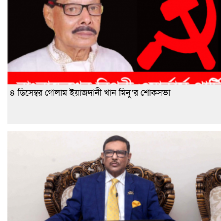
৪ ডিসেম্বর গোলাম ইয়াজদানী খান মিনু’র শোকসভা