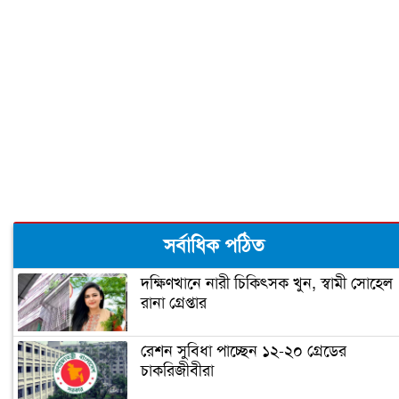
প্রধানমন্ত্রীর শোক
পৌরসভা নির্বাচনে আওয়ামীলীগের ২৫
প্রার্থীর নাম ঘোষণা
‘আন্দোলনে ব্যর্থ হয়ে ধর্ম ব্যবসায়ীদের মাঠে
নামিয়েছে কুচক্রীমহল’
হুইপ স্বপন সস্ত্রীক করোনায় আক্রান্ত
সর্বাধিক পঠিত
দক্ষিণখানে নারী চিকিৎসক খুন, স্বামী সোহেল
রানা গ্রেপ্তার
পররাষ্ট্রমন্ত্রী করোনায় আক্রান্ত
রেশন সুবিধা পাচ্ছেন ১২-২০ গ্রেডের
চাকরিজীবীরা
দ্বিতীয় বর্ষে স্বেচ্ছাসেবক লীগের নতুন নেতৃত্ব