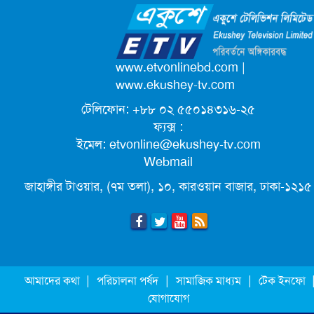
ক্যাম্পাস অ্যাম্বাসেডর নিয়োগ দিচ্ছে একুশে
টেলিভিশন
পদোন্নতি পেয়ে সচিব হলেন ২ কর্মকর্তা
www.etvonlinebd.com
|
www.ekushey-tv.com
টেলিফোন: +৮৮ ০২ ৫৫০১৪৩১৬-২৫
লিগ্যাল এইডের মাধ্যমে সন্তান ফিরে পেল
ফ্যক্স :
সেই কিশোরী মা জুঁই
ইমেল:
etvonline@ekushey-tv.com
Webmail
জেট ফুয়েলের দাম কমলো লিটারে ১৯ টাকা
জাহাঙ্গীর টাওয়ার, (৭ম তলা), ১০, কারওয়ান বাজার, ঢাকা-১২১৫
মূল্যস্ফীতি কমে জুনে ৯ দশমিক ১৬ শতাংশ
ছুটিতে গিয়ে না ফিরলে ৩ বছরের নিষেধাজ্ঞা,
|
|
|
আমাদের কথা
পরিচালনা পর্ষদ
সামাজিক মাধ্যম
টেক ইনফো
নতুন নিয়ম সৌদির
যোগাযোগ