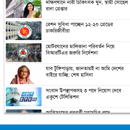
দক্ষিণখানে নারী চিকিৎসক খুন, স্বামী সোহেল
রানা গ্রেপ্তার
রেশন সুবিধা পাচ্ছেন ১২-২০ গ্রেডের
চাকরিজীবীরা
মোটরযানের মালিকানা পরিবর্তন নিয়ে
বিআরটিএর জরুরি নির্দেশনা
যাব টুঙ্গিপাড়ায়, জানতামই না আমি দেশের
বাইরে যাচ্ছি: শেখ হাসিনা
সংবাদ উপস্থাপকসহ ৩ পদে নিয়োগ দেবে
একুশে টেলিভিশন
জাতিসংঘের পরবর্তী মহাসচিব পদে
আলোচনায় ড. ইউনূস