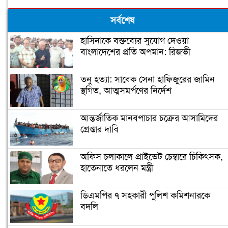
সর্বশেষ
হাসিনাকে বক্তব্যের সুযোগ দেওয়া
বাংলাদেশের প্রতি অপমান: রিজভী
তনু হত্যা: সাবেক সেনা হাফিজুরের জামিন
স্থগিত, আত্মসমর্পণের নির্দেশ
আন্তর্জাতিক মানবপাচার চক্রের আসামিদের
গ্রেপ্তার দাবি
অফিস চলাকালে প্রাইভেট চেম্বারে চিকিৎসক,
হাতেনাতে ধরলেন মন্ত্রী
ডিএমপির ৭ সহকারী পুলিশ কমিশনারকে
বদলি