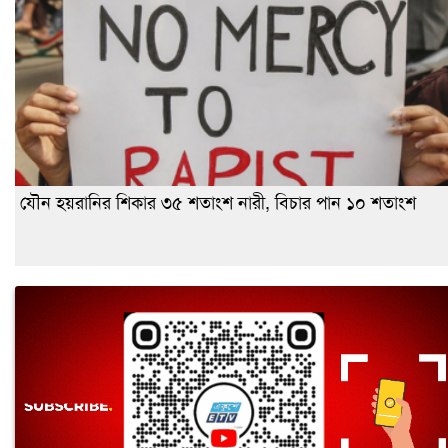
যৌন হয়রানির শিকার ৩৫ শতাংশ নারী, বিচার পান ১০ শতাংশ