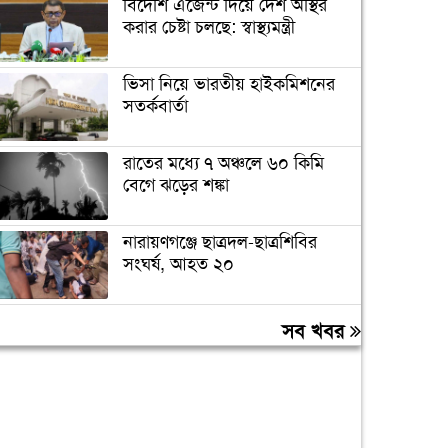
বিদেশি এজেন্ট দিয়ে দেশ অস্থির
করার চেষ্টা চলছে: স্বাস্থ্যমন্ত্রী
ভিসা নিয়ে ভারতীয় হাইকমিশনের
সতর্কবার্তা
রাতের মধ্যে ৭ অঞ্চলে ৬০ কিমি
বেগে ঝড়ের শঙ্কা
নারায়ণগঞ্জে ছাত্রদল-ছাত্রশিবির
সংঘর্ষ, আহত ২০
‘যে ডকুমেন্টারিতে আবু সাঈদের
সব খবর
ছবি নেই, সেটা কোনো ডকুমেন্টারি
নয়’
বরিশাল বিশ্ববিদ্যালয়ে ছাত্রদল-
শিবির সংঘর্ষ, আহত অন্তত ১০