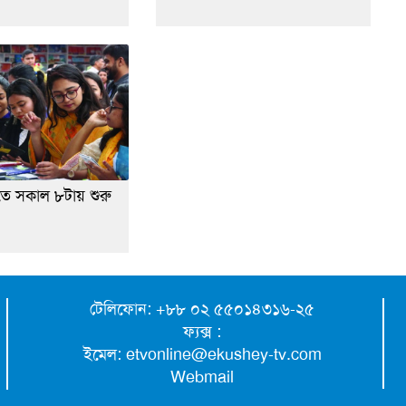
িতে সকাল ৮টায় শুরু
টেলিফোন: +৮৮ ০২ ৫৫০১৪৩১৬-২৫
ফ্যক্স :
ইমেল:
etvonline@ekushey-tv.com
Webmail