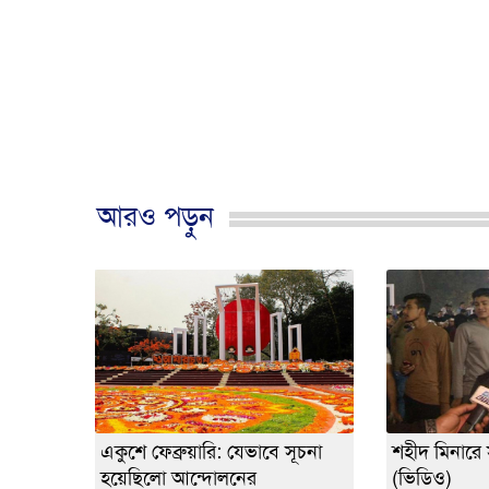
আরও পড়ুন
একুশে ফেব্রুয়ারি: যেভাবে সূচনা
শহীদ মিনারে স
হয়েছিলো আন্দোলনের
(ভিডিও)