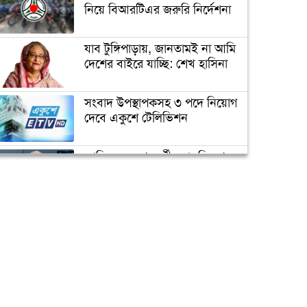
নিয়ে বিআরটিএর জরুরি নির্দেশনা
যাব টুঙ্গিপাড়ায়, জানতামই না আমি
দেশের বাইরে যাচ্ছি: শেখ হাসিনা
সংবাদ উপস্থাপকসহ ৩ পদে নিয়োগ
দেবে একুশে টেলিভিশন
জাতিসংঘের পরবর্তী মহাসচিব পদে
আলোচনায় ড. ইউনূস
ক্যাম্পাস অ্যাম্বাসেডর নিয়োগ দিচ্ছে
একুশে টেলিভিশন
পদোন্নতি পেয়ে সচিব হলেন ২
কর্মকর্তা