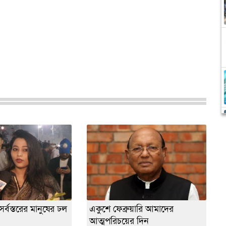
র্বস্তরের মানুষের ঢল
একুশে ফেব্রুয়ারি আমাদের
আত্মপরিচয়ের দিন