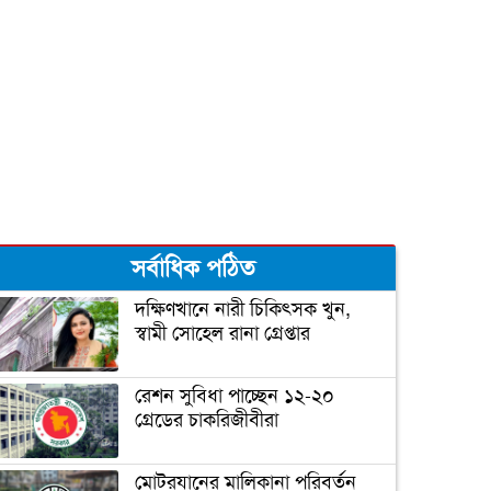
সর্বাধিক পঠিত
দক্ষিণখানে নারী চিকিৎসক খুন,
স্বামী সোহেল রানা গ্রেপ্তার
রেশন সুবিধা পাচ্ছেন ১২-২০
গ্রেডের চাকরিজীবীরা
মোটরযানের মালিকানা পরিবর্তন