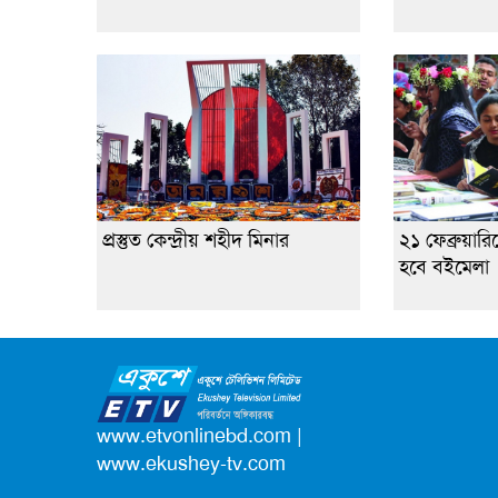
প্রস্তুত কেন্দ্রীয় শহীদ মিনার
২১ ফেব্রুয়ার
হবে বইমেলা
www.etvonlinebd.com
|
www.ekushey-tv.com