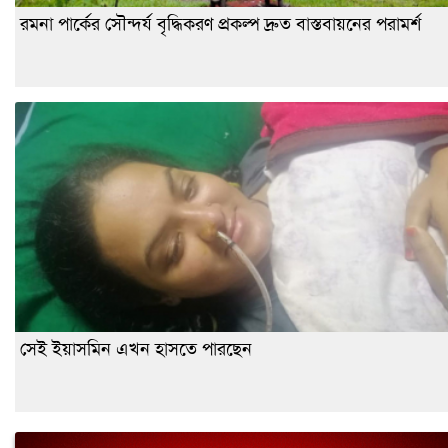
রমনা পার্কের সৌন্দর্য বৃদ্ধিকরণ প্রকল্প দ্রুত বাস্তবায়নের পরামর্শ
সেই ইয়াসমিন এখন হাসতে পারছেন