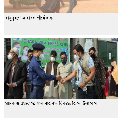
বায়ুদূষণে আবারও শীর্ষে ঢাকা
মাদক ও মধ্যরাতে গান-বাজনার বিরুদ্ধে জিরো টলারেন্স