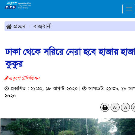
To
na
প্রচ্ছদ
রাজধানী
ঢাকা থেকে সরিয়ে নেয়া হবে হাজার হাজ
কুকুর
একুশে টেলিভিশন
প্রকাশিত : ২১:৩২, ১৮ আগস্ট ২০২০ |
আপডেট: ২১:৩৯, ১৮ আগ
২০২০
A-
A