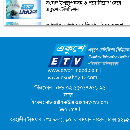
সংবাদ উপস্থাপকসহ ৩ পদে নিয়োগ দেবে
জিরো টলারেন্স
একুশে টেলিভিশন
ক্যাম্পাস অ্যাম্বাসেডর নিয়োগ দিচ্ছে একুশে
ডিএসসিসির বরাদ্দবিহীন ৫২ অবৈধ
টেলিভিশন
দখলদার উচ্ছেদ
জাতিসংঘের পরবর্তী মহাসচিব পদে
আলোচনায় ড. ইউনূস
পদোন্নতি পেয়ে সচিব হলেন ২ কর্মকর্তা
www.etvonlinebd.com
|
www.ekushey-tv.com
টেলিফোন: +৮৮ ০২ ৫৫০১৪৩১৬-২৫
লিগ্যাল এইডের মাধ্যমে সন্তান ফিরে পেল
ফ্যক্স :
সেই কিশোরী মা জুঁই
ইমেল:
etvonline@ekushey-tv.com
Webmail
জেট ফুয়েলের দাম কমলো লিটারে ১৯ টাকা
জাহাঙ্গীর টাওয়ার, (৭ম তলা), ১০, কারওয়ান বাজার, ঢাকা-১২১৫