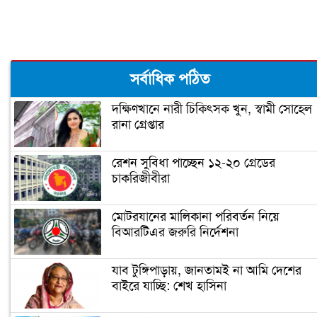
ডিএসসিসির অভিযানে খিলগাওয়ে অর্ধ-
শতাধিক অবৈধ স্থাপনা উচ্ছেদ
নগরবাসী সবাই মেয়রের দায়িত্ব পালন
সর্বাধিক পঠিত
করতে পারে : আতিক
দক্ষিণখানে নারী চিকিৎসক খুন, স্বামী সোহেল
রানা গ্রেপ্তার
থ্যাংকস গিভিং দিবসে ঢাকা ইয়াংয়ের
ব্যতিক্রমী উদ্যোগ
রেশন সুবিধা পাচ্ছেন ১২-২০ গ্রেডের
চাকরিজীবীরা
উত্তরায় ভবন থেকে ৩১টি বোমা উদ্ধার
মোটরযানের মালিকানা পরিবর্তন নিয়ে
বিআরটিএর জরুরি নির্দেশনা
অবৈধ স্থাপনা উচ্ছেদ ও মাস্ক পরিধান
নিশ্চিতকল্পে ডিএনসিসির অভিযান
যাব টুঙ্গিপাড়ায়, জানতামই না আমি দেশের
বাইরে যাচ্ছি: শেখ হাসিনা
মাদক ও মধ্যরাতে গান-বাজনার বিরুদ্ধে