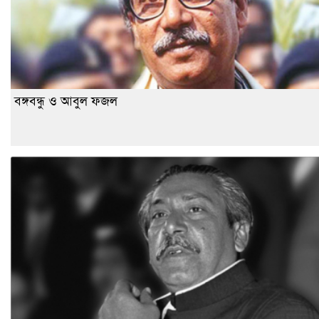
বঙ্গবন্ধু ও আবুল ফজল