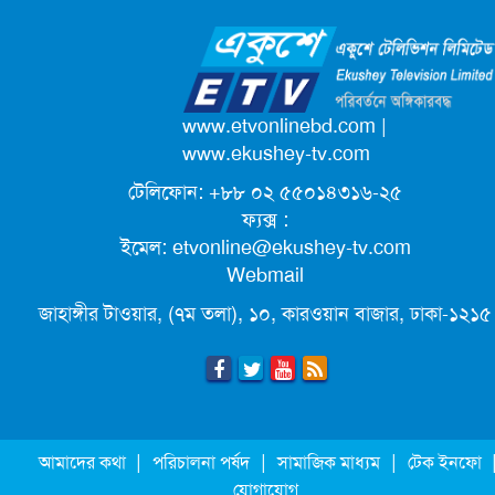
ক্যাম্পাস অ্যাম্বাসেডর নিয়োগ দিচ্ছে একুশে
টেলিভিশন
পদোন্নতি পেয়ে সচিব হলেন ২ কর্মকর্তা
www.etvonlinebd.com
|
www.ekushey-tv.com
টেলিফোন: +৮৮ ০২ ৫৫০১৪৩১৬-২৫
লিগ্যাল এইডের মাধ্যমে সন্তান ফিরে পেল
ফ্যক্স :
সেই কিশোরী মা জুঁই
ইমেল:
etvonline@ekushey-tv.com
Webmail
জেট ফুয়েলের দাম কমলো লিটারে ১৯ টাকা
জাহাঙ্গীর টাওয়ার, (৭ম তলা), ১০, কারওয়ান বাজার, ঢাকা-১২১৫
মূল্যস্ফীতি কমে জুনে ৯ দশমিক ১৬ শতাংশ
ছুটিতে গিয়ে না ফিরলে ৩ বছরের নিষেধাজ্ঞা,
|
|
|
আমাদের কথা
পরিচালনা পর্ষদ
সামাজিক মাধ্যম
টেক ইনফো
নতুন নিয়ম সৌদির
যোগাযোগ