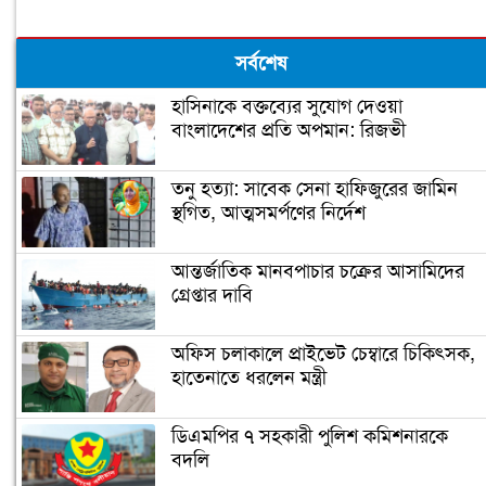
সর্বশেষ
হাসিনাকে বক্তব্যের সুযোগ দেওয়া
বাংলাদেশের প্রতি অপমান: রিজভী
তনু হত্যা: সাবেক সেনা হাফিজুরের জামিন
স্থগিত, আত্মসমর্পণের নির্দেশ
আন্তর্জাতিক মানবপাচার চক্রের আসামিদের
গ্রেপ্তার দাবি
অফিস চলাকালে প্রাইভেট চেম্বারে চিকিৎসক,
হাতেনাতে ধরলেন মন্ত্রী
ডিএমপির ৭ সহকারী পুলিশ কমিশনারকে
বদলি