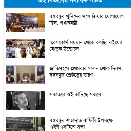
এই বিভাগের সর্বাধিক পঠিত
বঙ্গবন্ধুর খুনিদের সঙ্গে জিয়ার যোগাযোগ
ছিল: প্রধানমন্ত্রী
‘রেসকোর্স ময়দান থেকে বলছি’ বইয়ের
মোড়ক উন্মোচন
জাতিসংঘে প্রথমবার পালন শোক দিবস,
বঙ্গবন্ধুর শ্রেষ্ঠত্বের স্মরণ
সকাতরে ওই কাঁদিছে সকলে!
বঙ্গবন্ধুর শাহাদাত বার্ষিকী উপলক্ষে
এইউএসটিতে সভা