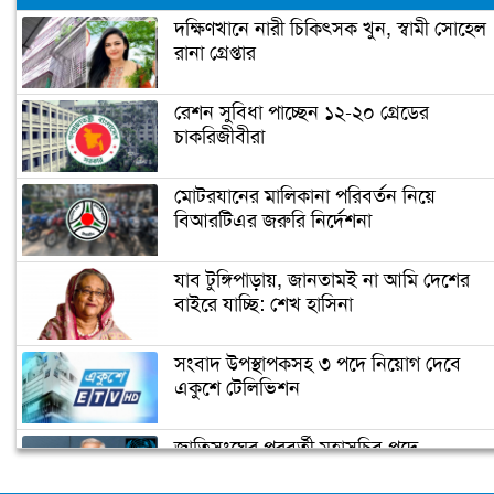
দক্ষিণখানে নারী চিকিৎসক খুন, স্বামী সোহেল
রানা গ্রেপ্তার
অন্য চোখে দেখা ভালোবাসার সেই মানুষটি
রেশন সুবিধা পাচ্ছেন ১২-২০ গ্রেডের
চাকরিজীবীরা
মানুষের ভাগ্য পরিবর্তনের জন্য কাজ করেছে
বঙ্গবন্ধু: প্রধানমন্ত্রী
মোটরযানের মালিকানা পরিবর্তন নিয়ে
বিআরটিএর জরুরি নির্দেশনা
বঙ্গবন্ধু ও আবুল ফজল
যাব টুঙ্গিপাড়ায়, জানতামই না আমি দেশের
বাইরে যাচ্ছি: শেখ হাসিনা
বঙ্গবন্ধুর ভাষণের লোকায়তিক মাত্রা
সংবাদ উপস্থাপকসহ ৩ পদে নিয়োগ দেবে
একুশে টেলিভিশন
জাতিসংঘের পরবর্তী মহাসচিব পদে
বঙ্গবন্ধুর খুনিদের ফিরিয়ে এনে রায় কার্যকর
আলোচনায় ড. ইউনূস
করা হবে: আইনমন্ত্রী