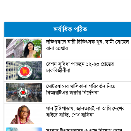
মুক্তিযুদ্ধের ইতিহাস নির্মাণ, ইতিহাস বিকৃতি
ও শেখ মুজিব
এই সেই ১৫ আগস্ট ’৭৫
সর্বাধিক পঠিত
দক্ষিণখানে নারী চিকিৎসক খুন, স্বামী সোহেল
রানা গ্রেপ্তার
অন্য চোখে দেখা ভালোবাসার সেই মানুষটি
রেশন সুবিধা পাচ্ছেন ১২-২০ গ্রেডের
চাকরিজীবীরা
মানুষের ভাগ্য পরিবর্তনের জন্য কাজ করেছে
বঙ্গবন্ধু: প্রধানমন্ত্রী
মোটরযানের মালিকানা পরিবর্তন নিয়ে
বিআরটিএর জরুরি নির্দেশনা
বঙ্গবন্ধু ও আবুল ফজল
যাব টুঙ্গিপাড়ায়, জানতামই না আমি দেশের
বাইরে যাচ্ছি: শেখ হাসিনা
বঙ্গবন্ধুর ভাষণের লোকায়তিক মাত্রা
সংবাদ উপস্থাপকসহ ৩ পদে নিয়োগ দেবে