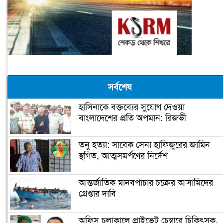
সর্বশেষ
হাসিনাকে বক্তব্যের সুযোগ দেওয়া
বাংলাদেশের প্রতি অপমান: রিজভী
তনু হত্যা: সাবেক সেনা হাফিজুরের জামিন
স্থগিত, আত্মসমর্পণের নির্দেশ
আন্তর্জাতিক মানবপাচার চক্রের আসামিদের
গ্রেপ্তার দাবি
অফিস চলাকালে প্রাইভেট চেম্বারে চিকিৎসক,