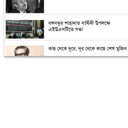
বঙ্গবন্ধুর শাহাদাত বার্ষিকী উপলক্ষে
এইউএসটিতে সভা
কাছ থেকে দুরে, দূর থেকে কাছে শেখ মুজিব
সৌদিতে জাতীয় শোক দিবস পালিত
বিএনপি-জামায়াতের মদদেই ২১ আগস্টের
হামলা: প্রধানমন্ত্রী
কিছু বিক্ষিপ্ত ভাবনা