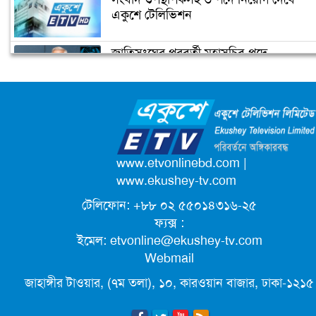
একুশে টেলিভিশন
জাতিসংঘের পরবর্তী মহাসচিব পদে
বঙ্গবন্ধুর খুনিদের ফিরিয়ে এনে রায় কার্যকর
আলোচনায় ড. ইউনূস
করা হবে: আইনমন্ত্রী
ক্যাম্পাস অ্যাম্বাসেডর নিয়োগ দিচ্ছে একুশে
টেলিভিশন
পদোন্নতি পেয়ে সচিব হলেন ২ কর্মকর্তা
www.etvonlinebd.com
|
www.ekushey-tv.com
টেলিফোন: +৮৮ ০২ ৫৫০১৪৩১৬-২৫
লিগ্যাল এইডের মাধ্যমে সন্তান ফিরে পেল
ফ্যক্স :
সেই কিশোরী মা জুঁই
ইমেল:
etvonline@ekushey-tv.com
Webmail
জেট ফুয়েলের দাম কমলো লিটারে ১৯ টাকা
জাহাঙ্গীর টাওয়ার, (৭ম তলা), ১০, কারওয়ান বাজার, ঢাকা-১২১৫