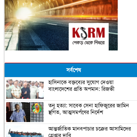
সর্বশেষ
হাসিনাকে বক্তব্যের সুযোগ দেওয়া
বাংলাদেশের প্রতি অপমান: রিজভী
তনু হত্যা: সাবেক সেনা হাফিজুরের জামিন
স্থগিত, আত্মসমর্পণের নির্দেশ
আন্তর্জাতিক মানবপাচার চক্রের আসামিদের
গ্রেপ্তার দাবি