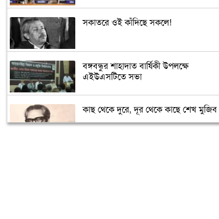
সকাতরে ওই কাঁদিছে সকলে!
বঙ্গবন্ধুর শাহাদাত বার্ষিকী উপলক্ষে
এইউএসটিতে সভা
কাছ থেকে দুরে, দূর থেকে কাছে শেখ মুজিব
সৌদিতে জাতীয় শোক দিবস পালিত
বিএনপি-জামায়াতের মদদেই ২১ আগস্টের
হামলা: প্রধানমন্ত্রী