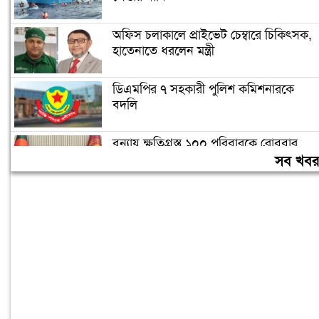
অফিস চলাকালে প্রাইভেট চেম্বারে চিকিৎসক,
হাতেনাতে ধরলেন মন্ত্রী
ডিএমপির ৭ সহকারী পুলিশ কমিশনারকে
বদলি
বন্যায় ক্ষতিগ্রস্ত ১০০ পরিবারকে রোববার
নতুন ঘর দেবেন প্রধানমন্ত্রী
সব খব
তিন দিনের মধ্যে গ্যাস সরবরাহ স্বাভাবিক
হবে: জ্বালানিমন্ত্রী