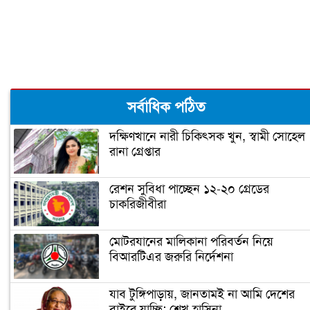
কিছু বিক্ষিপ্ত ভাবনা
মুক্তিযুদ্ধের ইতিহাস নির্মাণ, ইতিহাস বিকৃতি
ও শেখ মুজিব
এই সেই ১৫ আগস্ট ’৭৫
সর্বাধিক পঠিত
দক্ষিণখানে নারী চিকিৎসক খুন, স্বামী সোহেল
রানা গ্রেপ্তার
অন্য চোখে দেখা ভালোবাসার সেই মানুষটি
রেশন সুবিধা পাচ্ছেন ১২-২০ গ্রেডের
চাকরিজীবীরা
মানুষের ভাগ্য পরিবর্তনের জন্য কাজ করেছে
বঙ্গবন্ধু: প্রধানমন্ত্রী
মোটরযানের মালিকানা পরিবর্তন নিয়ে
বিআরটিএর জরুরি নির্দেশনা
বঙ্গবন্ধু ও আবুল ফজল
যাব টুঙ্গিপাড়ায়, জানতামই না আমি দেশের
বাইরে যাচ্ছি: শেখ হাসিনা