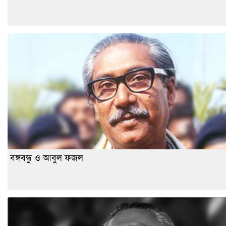
বঙ্গবন্ধু ও আবুল ফজল