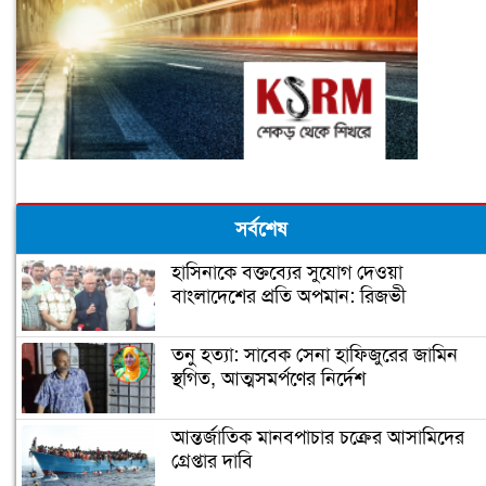
সর্বশেষ
হাসিনাকে বক্তব্যের সুযোগ দেওয়া
বাংলাদেশের প্রতি অপমান: রিজভী
তনু হত্যা: সাবেক সেনা হাফিজুরের জামিন
স্থগিত, আত্মসমর্পণের নির্দেশ
আন্তর্জাতিক মানবপাচার চক্রের আসামিদের
গ্রেপ্তার দাবি