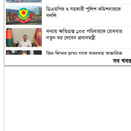
ডিএমপির ৭ সহকারী পুলিশ কমিশনারকে
বদলি
বন্যায় ক্ষতিগ্রস্ত ১০০ পরিবারকে রোববার
নতুন ঘর দেবেন প্রধানমন্ত্রী
তিন দিনের মধ্যে গ্যাস সরবরাহ স্বাভাবিক
হবে: জ্বালানিমন্ত্রী
সব খব
ঢাকা ব্যাংকের সাবেক ৪ কর্মকর্তার ২০ বছরের
কারাদণ্ড