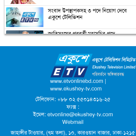
বঙ্গবন্ধুর ভাষণের লোকায়তিক মাত্রা
সংবাদ উপস্থাপকসহ ৩ পদে নিয়োগ দেবে
একুশে টেলিভিশন
জাতিসংঘের পরবর্তী মহাসচিব পদে
বঙ্গবন্ধুর খুনিদের ফিরিয়ে এনে রায় কার্যকর
আলোচনায় ড. ইউনূস
করা হবে: আইনমন্ত্রী
ক্যাম্পাস অ্যাম্বাসেডর নিয়োগ দিচ্ছে একুশে
টেলিভিশন
পদোন্নতি পেয়ে সচিব হলেন ২ কর্মকর্তা
www.etvonlinebd.com
|
www.ekushey-tv.com
টেলিফোন: +৮৮ ০২ ৫৫০১৪৩১৬-২৫
লিগ্যাল এইডের মাধ্যমে সন্তান ফিরে পেল
ফ্যক্স :
সেই কিশোরী মা জুঁই
ইমেল:
etvonline@ekushey-tv.com
Webmail
জেট ফুয়েলের দাম কমলো লিটারে ১৯ টাকা
জাহাঙ্গীর টাওয়ার, (৭ম তলা), ১০, কারওয়ান বাজার, ঢাকা-১২১৫