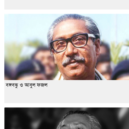
বঙ্গবন্ধু ও আবুল ফজল