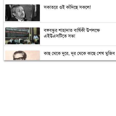
সকাতরে ওই কাঁদিছে সকলে!
বঙ্গবন্ধুর শাহাদাত বার্ষিকী উপলক্ষে
এইউএসটিতে সভা
কাছ থেকে দুরে, দূর থেকে কাছে শেখ মুজিব
সৌদিতে জাতীয় শোক দিবস পালিত
বিএনপি-জামায়াতের মদদেই ২১ আগস্টের
হামলা: প্রধানমন্ত্রী