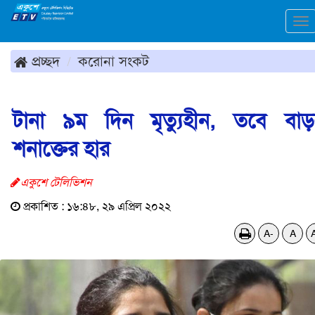
To
na
প্রচ্ছদ
করোনা সংকট
টানা ৯ম দিন মৃত্যুহীন, তবে বা
শনাক্তের হার
একুশে টেলিভিশন
প্রকাশিত : ১৬:৪৮, ২৯ এপ্রিল ২০২২
A-
A