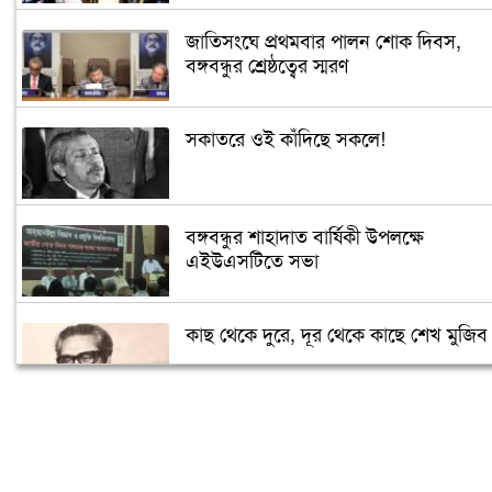
জাতিসংঘে প্রথমবার পালন শোক দিবস,
বঙ্গবন্ধুর শ্রেষ্ঠত্বের স্মরণ
সকাতরে ওই কাঁদিছে সকলে!
বঙ্গবন্ধুর শাহাদাত বার্ষিকী উপলক্ষে
এইউএসটিতে সভা
কাছ থেকে দুরে, দূর থেকে কাছে শেখ মুজিব
সৌদিতে জাতীয় শোক দিবস পালিত