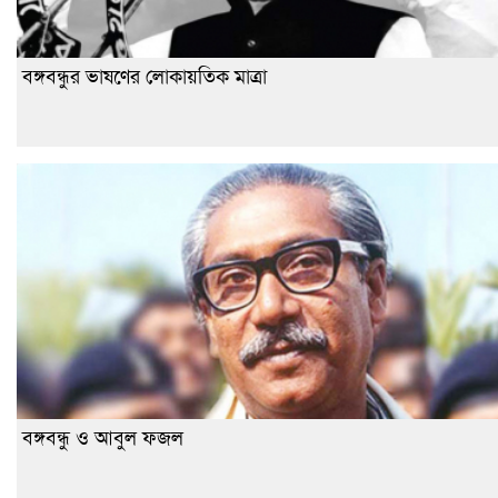
বঙ্গবন্ধুর ভাষণের লোকায়তিক মাত্রা
বঙ্গবন্ধু ও আবুল ফজল