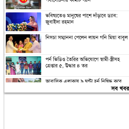
পর্যালোচনায় কমিটি গঠন
ভবিষ্যতেও মানুষের পাশে দাঁড়াবে ড্যাব:
জুবাইদা রহমান
নিসচা সম্মাননা পেলেন লায়ন গনি মিয়া বাবুল
পর্ন ভিডিও তৈরির অভিযোগে স্বামী-স্ত্রীসহ
গ্রেপ্তার ৫, উদ্ধার ৪ তর
আবাসিক এলাকায় ৯ ঘণ্টা হর্ন নিষিদ্ধ করে
গণবিজ্ঞপ্তি
সব খব
চুরির অপবাদে গাছে বেঁধে তরুণীকে মারধর,
গ্রেপ্তার ২