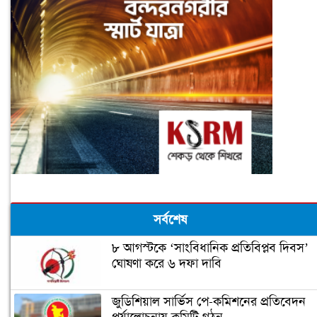
সর্বশেষ
৮ আগস্টকে ‘সাংবিধানিক প্রতিবিপ্লব দিবস’
ঘোষণা করে ৬ দফা দাবি
জুডিশিয়াল সার্ভিস পে-কমিশনের প্রতিবেদন