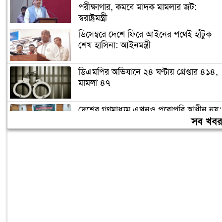
পরীক্ষাগার, কমবে মাদক মামলার জট:
স্বরাষ্ট্রমন্ত্রী
ডিসেম্বরে দেশে ফিরে আইনের পথেই হাঁটুক
শেখ হাসিনা: আইনমন্ত্রী
ডিএমপির অভিযানে ২৪ ঘণ্টায় গ্রেপ্তার ৪১৪,
মামলা ৪৭
দেশের গণমাধ্যম এখনও পুরোপুরি স্বাধীন নয়:
জামায়াত আমির
সব খব
লিবিয়ায় অপহরণের শিকার হওয়া ১৩
বাংলাদেশি উদ্ধার