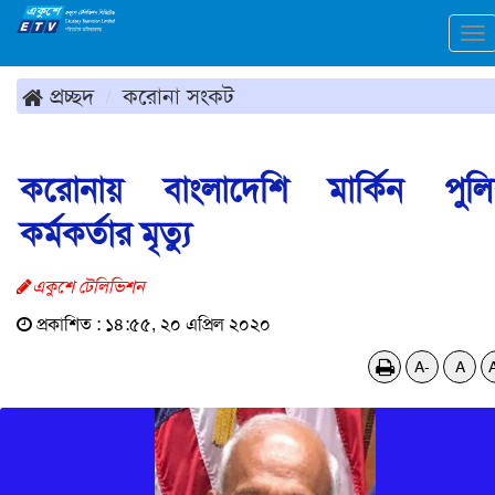
To
na
প্রচ্ছদ
করোনা সংকট
করোনায় বাংলাদেশি মার্কিন পুল
কর্মকর্তার মৃত্যু
একুশে টেলিভিশন
প্রকাশিত : ১৪:৫৫, ২০ এপ্রিল ২০২০
A-
A