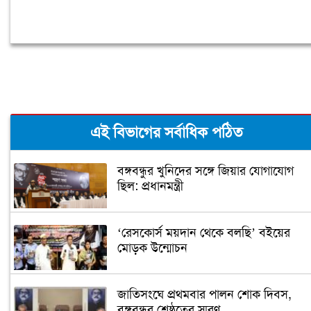
এই বিভাগের সর্বাধিক পঠিত
বঙ্গবন্ধুর খুনিদের সঙ্গে জিয়ার যোগাযোগ
ছিল: প্রধানমন্ত্রী
‘রেসকোর্স ময়দান থেকে বলছি’ বইয়ের
মোড়ক উন্মোচন
জাতিসংঘে প্রথমবার পালন শোক দিবস,
বঙ্গবন্ধুর শ্রেষ্ঠত্বের স্মরণ