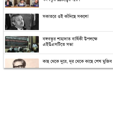
সকাতরে ওই কাঁদিছে সকলে!
বঙ্গবন্ধুর শাহাদাত বার্ষিকী উপলক্ষে
এইউএসটিতে সভা
কাছ থেকে দুরে, দূর থেকে কাছে শেখ মুজিব
সৌদিতে জাতীয় শোক দিবস পালিত
বিএনপি-জামায়াতের মদদেই ২১ আগস্টের
হামলা: প্রধানমন্ত্রী