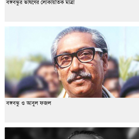
বঙ্গবন্ধুর ভাষণের লোকায়তিক মাত্রা
বঙ্গবন্ধু ও আবুল ফজল