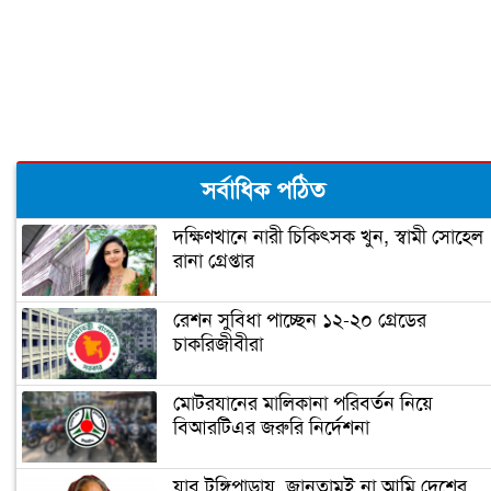
কিছু বিক্ষিপ্ত ভাবনা
মুক্তিযুদ্ধের ইতিহাস নির্মাণ, ইতিহাস বিকৃতি
ও শেখ মুজিব
এই সেই ১৫ আগস্ট ’৭৫
সর্বাধিক পঠিত
দক্ষিণখানে নারী চিকিৎসক খুন, স্বামী সোহেল
রানা গ্রেপ্তার
অন্য চোখে দেখা ভালোবাসার সেই মানুষটি
রেশন সুবিধা পাচ্ছেন ১২-২০ গ্রেডের
চাকরিজীবীরা
মানুষের ভাগ্য পরিবর্তনের জন্য কাজ করেছে
বঙ্গবন্ধু: প্রধানমন্ত্রী
মোটরযানের মালিকানা পরিবর্তন নিয়ে
বিআরটিএর জরুরি নির্দেশনা
বঙ্গবন্ধু ও আবুল ফজল
যাব টুঙ্গিপাড়ায়, জানতামই না আমি দেশের