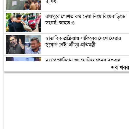
ছাঁটাই
রায়পুরে গোশত কম দেয়া নিয়ে বিয়েবাড়িতে
সংঘর্ষ, আহত ৩
স্বাভাবিক প্রক্রিয়ায় সাকিবের দেশে ফেরার
সুযোগ নেই: ক্রীড়া প্রতিমন্ত্রী
দ্য গ্রেগোরিয়ান অ্যাসোসিয়েশনের ৪০তম
প্রতিষ্ঠাবার্ষিকী উদযাপিত
সব খব
প্রধানমন্ত্রীকে বরণে প্রস্তুত চট্টগ্রাম, নেতাকর্মীরা
উজ্জীবিত