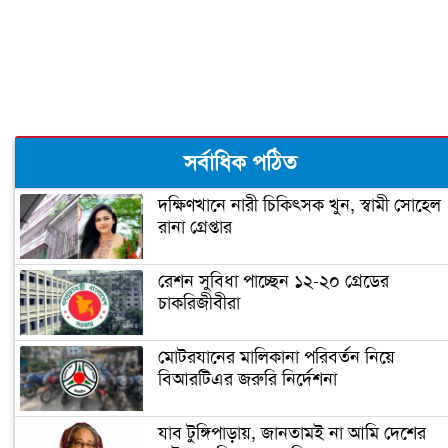
সর্বাধিক পঠিত
দক্ষিণখানে নারী চিকিৎসক খুন, স্বামী সোহেল
রানা গ্রেপ্তার
রেশন সুবিধা পাচ্ছেন ১২-২০ গ্রেডের
চাকরিজীবীরা
মোটরযানের মালিকানা পরিবর্তন নিয়ে
বিআরটিএর জরুরি নির্দেশনা
যাব টুঙ্গিপাড়ায়, জানতামই না আমি দেশের