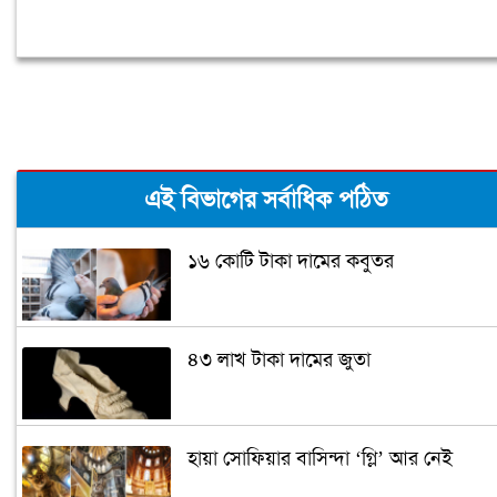
এই বিভাগের সর্বাধিক পঠিত
১৬ কোটি টাকা দামের কবুতর
৪৩ লাখ টাকা দামের জুতা
হায়া সোফিয়ার বাসিন্দা ‘গ্লি’ আর নেই