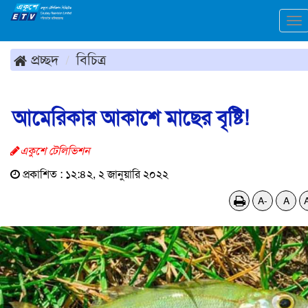
To
na
প্রচ্ছদ
বিচিত্র
আমেরিকার আকাশে মাছের বৃষ্টি!
একুশে টেলিভিশন
প্রকাশিত : ১২:৪২, ২ জানুয়ারি ২০২২
A-
A