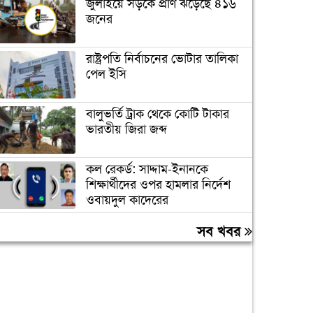
জুলাইয়ে সড়কে প্রাণ ঝড়েছে ৪১৬
জনের
রাষ্ট্রপতি নির্বাচনের ভোটার তালিকা
পেল ইসি
বালুভর্তি ট্রাক থেকে কোটি টাকার
ভারতীয় জিরা জব্দ
কল রেকর্ড: সাদ্দাম-ইনানকে
শিক্ষার্থীদের ওপর হামলার নির্দেশ
ওবায়দুল কাদেরের
সন্ধ্যার মধ্যে যেসব অঞ্চলে ৬০
সব খবর
কিমি বেগে ঝড়ের আভাস
স্বর্ণের দামে বড় লাফ, ভরিতে বাড়ল
৯,৮৫৬ টাকা