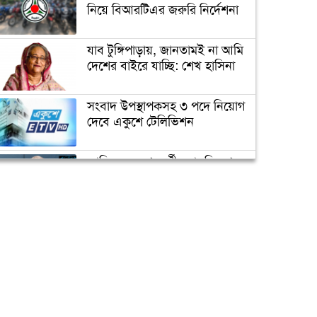
প্র্যাকটিস নিয়ে নির্দেশনা
নিয়ে বিআরটিএর জরুরি নির্দেশনা
যাব টুঙ্গিপাড়ায়, জানতামই না আমি
আজ ‘বিশ্ব নিউমোনিয়া দিবস’
দেশের বাইরে যাচ্ছি: শেখ হাসিনা
চরম ঝুঁকিতে বাংলাদেশ
সংবাদ উপস্থাপকসহ ৩ পদে নিয়োগ
দেবে একুশে টেলিভিশন
নিরাপদ খাদ্যাভ্যাসে সুস্থ শিশু
জাতিসংঘের পরবর্তী মহাসচিব পদে
আলোচনায় ড. ইউনূস
‘করোনা মোকাবেলায় আরও ৩‘শ
ভেন্টিলেটর কেনা হবে’
ক্যাম্পাস অ্যাম্বাসেডর নিয়োগ দিচ্ছে
একুশে টেলিভিশন
পদোন্নতি পেয়ে সচিব হলেন ২
কর্মকর্তা