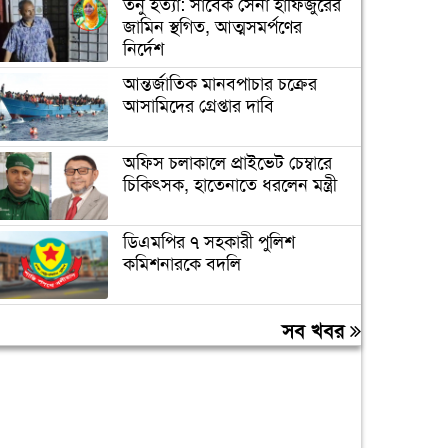
তনু হত্যা: সাবেক সেনা হাফিজুরের
জামিন স্থগিত, আত্মসমর্পণের
নির্দেশ
আন্তর্জাতিক মানবপাচার চক্রের
আসামিদের গ্রেপ্তার দাবি
অফিস চলাকালে প্রাইভেট চেম্বারে
চিকিৎসক, হাতেনাতে ধরলেন মন্ত্রী
ডিএমপির ৭ সহকারী পুলিশ
কমিশনারকে বদলি
বন্যায় ক্ষতিগ্রস্ত ১০০ পরিবারকে
সব খবর
রোববার নতুন ঘর দেবেন
প্রধানমন্ত্রী
তিন দিনের মধ্যে গ্যাস সরবরাহ
স্বাভাবিক হবে: জ্বালানিমন্ত্রী