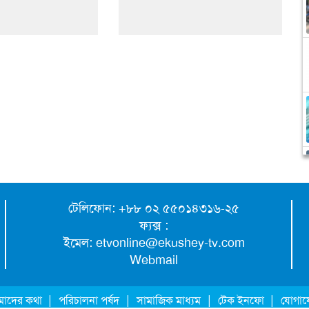
টেলিফোন: +৮৮ ০২ ৫৫০১৪৩১৬-২৫
ফ্যক্স :
ইমেল:
etvonline@ekushey-tv.com
Webmail
|
|
|
|
াদের কথা
পরিচালনা পর্ষদ
সামাজিক মাধ্যম
টেক ইনফো
যোগা