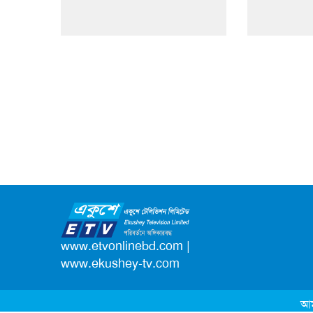
www.etvonlinebd.com
|
www.ekushey-tv.com
আম