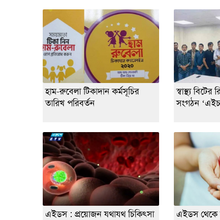
হাম-রুবেলা টিকাদান কর্মসূচির
স্বাস্থ্য বিটের
তারিখ পরিবর্তন
সংগঠন ‘এইচজ
এইডস : প্রয়োজন যথাযথ চিকিৎসা
এইডস থেকে 