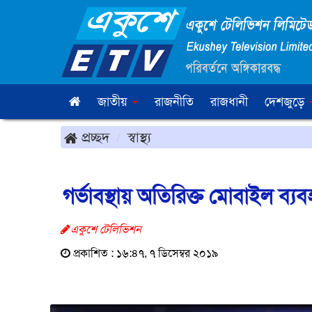
জাতীয়
রাজনীতি
রাজধানী
দেশজুড়ে
প্রচ্ছদ
স্বাস্থ্য
গর্ভাবস্থায় অতিরিক্ত মোবাইল ব্যব
একুশে টেলিভিশন
প্রকাশিত : ১৬:৪৭, ৭ ডিসেম্বর ২০১৯