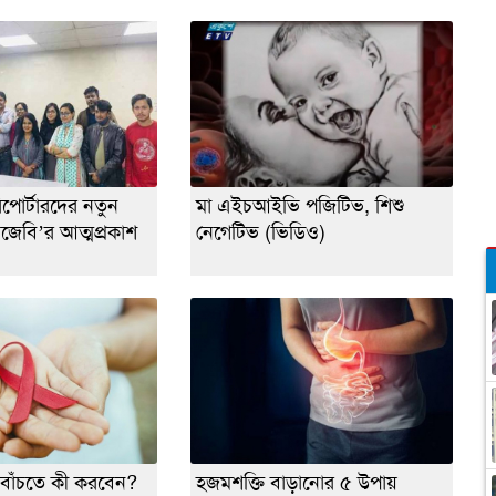
 রিপোর্টারদের নতুন
মা এইচআইভি পজিটিভ, শিশু
েবি’র আত্মপ্রকাশ
নেগেটিভ (ভিডিও)
বাঁচতে কী করবেন?
হজমশক্তি বাড়ানোর ৫ উপায়