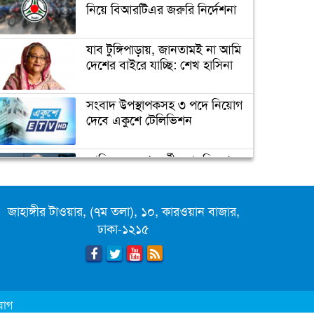
প্র্যাকটিস নিয়ে নির্দেশনা
নিয়ে বিআরটিএর জরুরি নির্দেশনা
যাব টুঙ্গিপাড়ায়, জানতামই না আমি
আজ ‘বিশ্ব নিউমোনিয়া দিবস’
দেশের বাইরে যাচ্ছি: শেখ হাসিনা
চরম ঝুঁকিতে বাংলাদেশ
সংবাদ উপস্থাপকসহ ৩ পদে নিয়োগ
দেবে একুশে টেলিভিশন
নিরাপদ খাদ্যাভ্যাসে সুস্থ শিশু
জাতিসংঘের পরবর্তী মহাসচিব পদে
আলোচনায় ড. ইউনূস
‘করোনা মোকাবেলায় আরও ৩‘শ
ভেন্টিলেটর কেনা হবে’
জাহাঙ্গীর টাওয়ার, (৭ম তলা), ১০, কারওয়ান বাজার,
ক্যাম্পাস অ্যাম্বাসেডর নিয়োগ দিচ্ছে
ঢাকা-১২১৫
একুশে টেলিভিশন
পদোন্নতি পেয়ে সচিব হলেন ২
কর্মকর্তা
যোগ