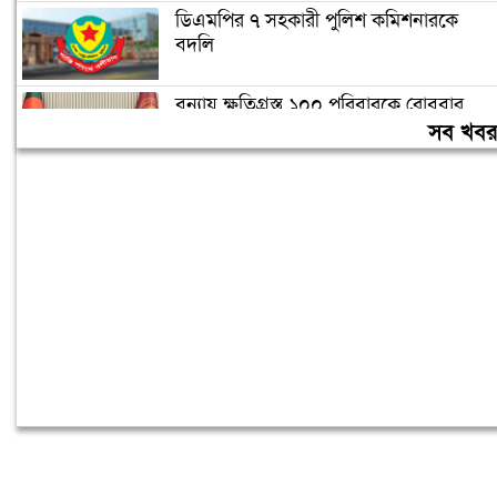
ডিএমপির ৭ সহকারী পুলিশ কমিশনারকে
বদলি
বন্যায় ক্ষতিগ্রস্ত ১০০ পরিবারকে রোববার
নতুন ঘর দেবেন প্রধানমন্ত্রী
সব খব
তিন দিনের মধ্যে গ্যাস সরবরাহ স্বাভাবিক
হবে: জ্বালানিমন্ত্রী