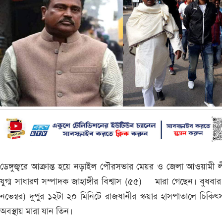
ডেঙ্গুজ্বরে আক্রান্ত হয়ে নড়াইল পৌরসভার মেয়র ও জেলা আওয়ামী 
যুগ্ম সাধারণ সম্পাদক জাহাঙ্গীর বিশ্বাস (৫৫) মারা গেছেন। বুধবা
নভেম্বর) দুপুর ১২টা ২০ মিনিটে রাজধানীর স্কয়ার হাসপাতালে চিকিৎ
অবস্থায় মারা যান তিন।