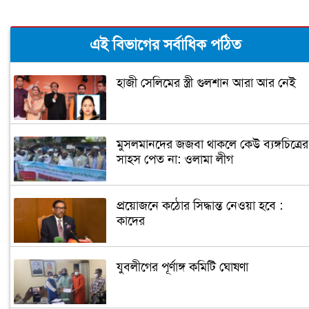
এই বিভাগের সর্বাধিক পঠিত
হাজী সেলিমের স্ত্রী গুলশান আরা আর নেই
মুসলমানদের জজবা থাকলে কেউ ব্যঙ্গচিত্রের
সাহস পেত না: ওলামা লীগ
প্রয়োজনে কঠোর সিদ্ধান্ত নেওয়া হবে :
কাদের
যুবলীগের পূর্ণাঙ্গ কমিটি ঘোষণা