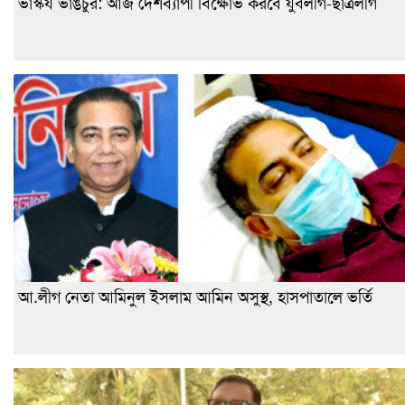
ভাস্কর্য ভাঙচুর: আজ দেশব্যাপী বিক্ষোভ করবে যুবলীগ-ছাত্রলীগ
আ.লীগ নেতা আমিনুল ইসলাম আমিন অসুস্থ, হাসপাতালে ভর্তি