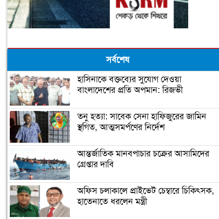
সর্বশেষ
হাসিনাকে বক্তব্যের সুযোগ দেওয়া
বাংলাদেশের প্রতি অপমান: রিজভী
তনু হত্যা: সাবেক সেনা হাফিজুরের জামিন
স্থগিত, আত্মসমর্পণের নির্দেশ
আন্তর্জাতিক মানবপাচার চক্রের আসামিদের
গ্রেপ্তার দাবি
অফিস চলাকালে প্রাইভেট চেম্বারে চিকিৎসক,
হাতেনাতে ধরলেন মন্ত্রী