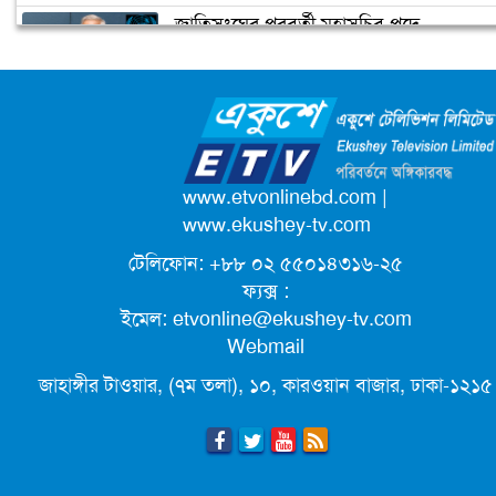
জাতিসংঘের পরবর্তী মহাসচিব পদে
পৌরসভা নির্বাচন : আ.লীগের মেয়র প্রার্থী
আলোচনায় ড. ইউনূস
চূড়ান্ত হবে আজ
ক্যাম্পাস অ্যাম্বাসেডর নিয়োগ দিচ্ছে একুশে
টেলিভিশন
পদোন্নতি পেয়ে সচিব হলেন ২ কর্মকর্তা
www.etvonlinebd.com
|
www.ekushey-tv.com
টেলিফোন: +৮৮ ০২ ৫৫০১৪৩১৬-২৫
লিগ্যাল এইডের মাধ্যমে সন্তান ফিরে পেল
ফ্যক্স :
সেই কিশোরী মা জুঁই
ইমেল:
etvonline@ekushey-tv.com
Webmail
জেট ফুয়েলের দাম কমলো লিটারে ১৯ টাকা
জাহাঙ্গীর টাওয়ার, (৭ম তলা), ১০, কারওয়ান বাজার, ঢাকা-১২১৫
মূল্যস্ফীতি কমে জুনে ৯ দশমিক ১৬ শতাংশ