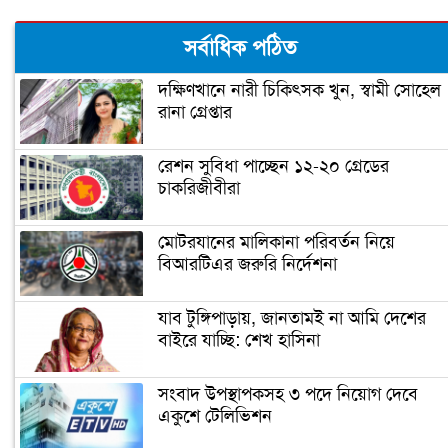
হুইপ স্বপন সস্ত্রীক করোনায় আক্রান্ত
সর্বাধিক পঠিত
দক্ষিণখানে নারী চিকিৎসক খুন, স্বামী সোহেল
রানা গ্রেপ্তার
পররাষ্ট্রমন্ত্রী করোনায় আক্রান্ত
রেশন সুবিধা পাচ্ছেন ১২-২০ গ্রেডের
চাকরিজীবীরা
দ্বিতীয় বর্ষে স্বেচ্ছাসেবক লীগের নতুন নেতৃত্ব
মোটরযানের মালিকানা পরিবর্তন নিয়ে
বিআরটিএর জরুরি নির্দেশনা
যুবলীগের মূল উদ্দেশ্য মানুষের পাশে
দাঁড়ানো: পরশ
যাব টুঙ্গিপাড়ায়, জানতামই না আমি দেশের
বাইরে যাচ্ছি: শেখ হাসিনা
নূর হোসেনের শরীর ছিল জীবন্ত রাজনৈতিক
সংবাদ উপস্থাপকসহ ৩ পদে নিয়োগ দেবে
পোস্টার : কাদের
একুশে টেলিভিশন