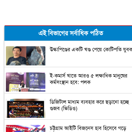
এই বিভাগের সর্বাধিক পঠিত
উল্কাপিণ্ডের একটি খণ্ড পেয়ে কোটিপতি যুব
ই-কমার্স খাতে আরও ৫ লক্ষাধিক মানুষের
কর্মসংস্থান হবে: পলক
ডিজিটাল মাধ্যম ব্যবহার করে ছড়ানো হচ্ছে
গুজব (ভিডিও)
চট্টগ্রাম আইটি বিজনেস হাব হিসেবে গড়ে