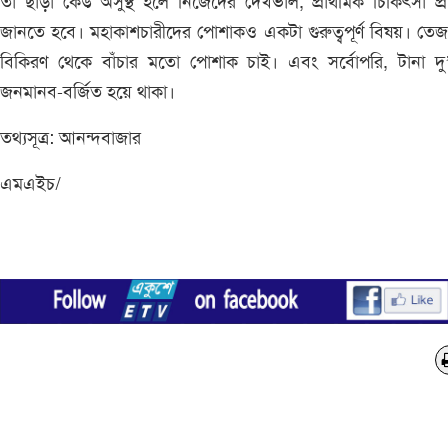
তা ছাড়া কেউ অসুস্থ হলে নিজেদের দেখভাল, প্রাথমিক চিকিৎসা প্রক
জানতে হবে। মহাকাশচারীদের পোশাকও একটা গুরুত্বপূর্ণ বিষয়। তেজস্
বিকিরণ থেকে বাঁচার মতো পোশাক চাই। এবং সর্বোপরি, টানা দু
জনমানব-বর্জিত হয়ে থাকা।
তথ্যসূত্র: আনন্দবাজার
এমএইচ/