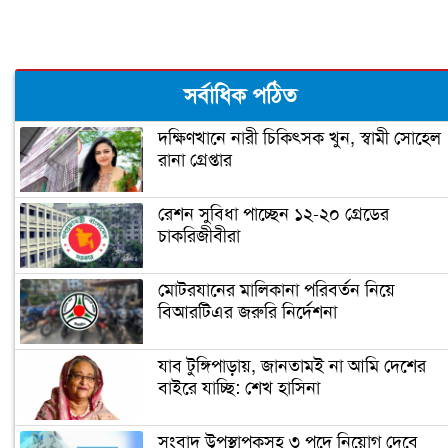
মার্কেটিং কি?
বিশ্বসেরা বিজ্ঞানীর তালিকায় অধ্যাপক রঞ্জি
সর্বাধিক পঠিত
দক্ষিণখানে নারী চিকিৎসক খুন, স্বামী সোহেল
রানা গ্রেপ্তার
জগদীশ চন্দ্র বসুই প্রমাণ করেছিলেন গাছের
প্রাণ আছে
রেশন সুবিধা পাচ্ছেন ১২-২০ গ্রেডের
চাকরিজীবীরা
মহাকাশে নাসার ড্রাগন
মোটরযানের মালিকানা পরিবর্তন নিয়ে
বিআরটিএর জরুরি নির্দেশনা
তথ্য ও অর্থের নিরাপত্তা দেয়া বর্তমান বিশ্বের
বড় চ্যালেঞ্জ: পলক
যাব টুঙ্গিপাড়ায়, জানতামই না আমি দেশের
বাইরে যাচ্ছি: শেখ হাসিনা
৯ ডিসেম্বর থেকে শুরু হচ্ছে ডিজিটাল ওয়ার্ল্ড
সংবাদ উপস্থাপকসহ ৩ পদে নিয়োগ দেবে