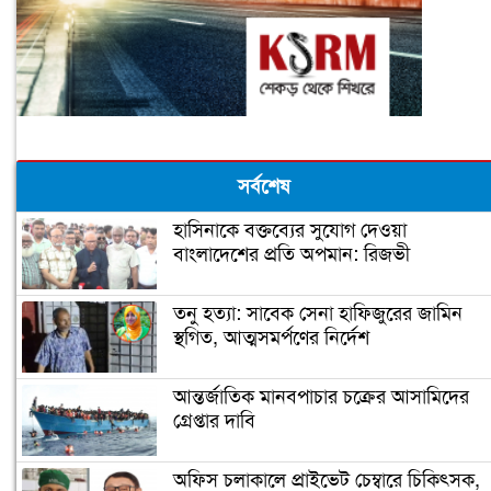
সর্বশেষ
হাসিনাকে বক্তব্যের সুযোগ দেওয়া
বাংলাদেশের প্রতি অপমান: রিজভী
তনু হত্যা: সাবেক সেনা হাফিজুরের জামিন
স্থগিত, আত্মসমর্পণের নির্দেশ
আন্তর্জাতিক মানবপাচার চক্রের আসামিদের
গ্রেপ্তার দাবি
অফিস চলাকালে প্রাইভেট চেম্বারে চিকিৎসক,