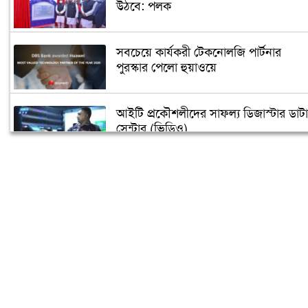
উঠবে: পলক
সবচেয়ে কার্যকরী টেকনোলজি পার্টনার
পুরস্কার পেলো হুয়াওয়ে
আইটি প্রকৌশলীদের সাফল্য ডিজাস্টার ডাটা
সেন্টার (ভিডিও)
বিশ্বের প্রথম জীবাণু প্রতিরোধক স্মার্টফোন!
ভ্যাট-ট্যাক্স দিতে হবে ফেসবুক গুগলকে
ডিজিটাল, ইন্টারনেট ও অ্যাফিলিয়েট