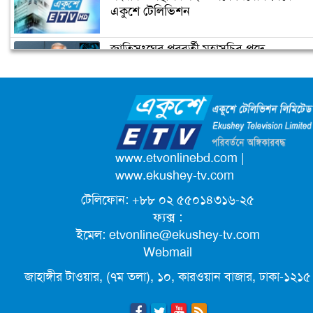
২০২০
একুশে টেলিভিশন
জাতিসংঘের পরবর্তী মহাসচিব পদে
বাস ও ট্রেনের জন্য গুগল ম্যাপসের নতুন
আলোচনায় ড. ইউনূস
ফিচার
ক্যাম্পাস অ্যাম্বাসেডর নিয়োগ দিচ্ছে একুশে
টেলিভিশন
পদোন্নতি পেয়ে সচিব হলেন ২ কর্মকর্তা
www.etvonlinebd.com
|
www.ekushey-tv.com
টেলিফোন: +৮৮ ০২ ৫৫০১৪৩১৬-২৫
লিগ্যাল এইডের মাধ্যমে সন্তান ফিরে পেল
ফ্যক্স :
সেই কিশোরী মা জুঁই
ইমেল:
etvonline@ekushey-tv.com
Webmail
জেট ফুয়েলের দাম কমলো লিটারে ১৯ টাকা
জাহাঙ্গীর টাওয়ার, (৭ম তলা), ১০, কারওয়ান বাজার, ঢাকা-১২১৫