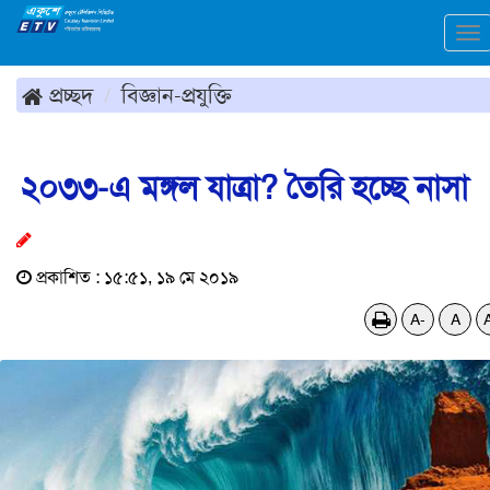
To
na
প্রচ্ছদ
বিজ্ঞান-প্রযুক্তি
২০৩৩-এ মঙ্গল যাত্রা? তৈরি হচ্ছে নাসা
প্রকাশিত : ১৫:৫১, ১৯ মে ২০১৯
A-
A