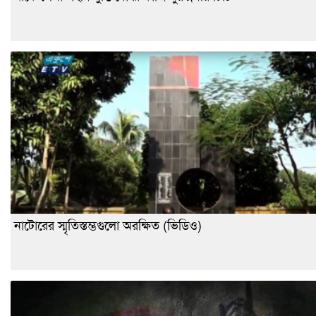
নাটোরের স্মৃতিস্তম্ভগুলো অরক্ষিত (ভিডিও)