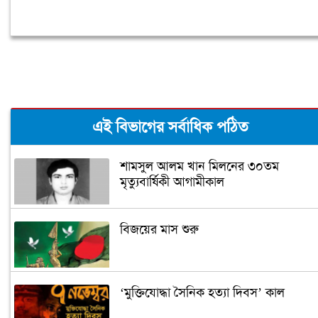
এই বিভাগের সর্বাধিক পঠিত
শামসুল আলম খান মিলনের ৩০তম
মৃত্যুবার্ষিকী আগামীকাল
বিজয়ের মাস শুরু
‘মুক্তিযোদ্ধা সৈনিক হত্যা দিবস’ কাল