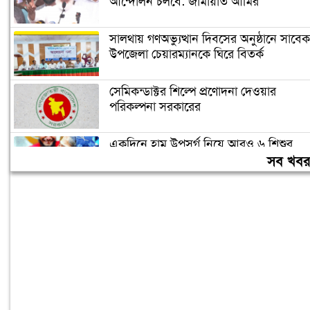
আন্দোলন চলবে: জামায়াত আমির
সালথায় গণঅভ্যুত্থান দিবসের অনুষ্ঠানে সাবেক
উপজেলা চেয়ারম্যানকে ঘিরে বিতর্ক
সেমিকন্ডাক্টর শিল্পে প্রণোদনা দেওয়ার
পরিকল্পনা সরকারের
একদিনে হাম উপসর্গ নিয়ে আরও ৬ শিশুর
মৃত্যু
সব খব
রাষ্ট্রপতি নির্বাচন ২০ আগস্ট, ভোট হবে
সংসদে