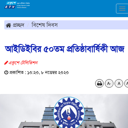
To
na
প্রচ্ছদ
বিশেষ দিবস
আইডিইবির ৫০তম প্রতিষ্ঠাবার্ষিকী আজ
একুশে টেলিভিশন
প্রকাশিত : ১০:২০, ৮ নভেম্বর ২০২০
A-
A