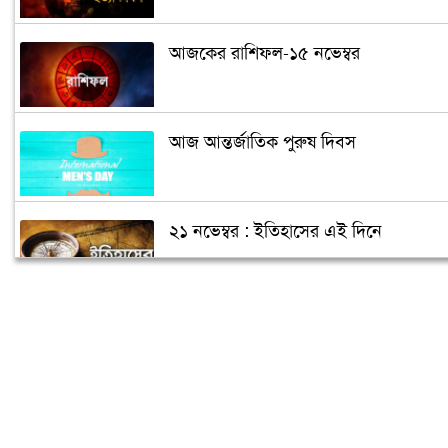
আজকের রাশিফল-১৫ নভেম্বর
আজ আন্তর্জাতিক পুরুষ দিবস
২১ নভেম্বর : ইতিহাসের এই দিনে
আগামীকাল সশস্ত্র বাহিনী দিবস
আজ বিশ্ব টয়লেট দিবস