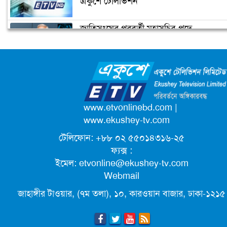
একুশে টেলিভিশন
জাতিসংঘের পরবর্তী মহাসচিব পদে
মুনীর চৌধুরীর জন্মদিনে গুগলের ডুডল
আলোচনায় ড. ইউনূস
ক্যাম্পাস অ্যাম্বাসেডর নিয়োগ দিচ্ছে একুশে
টেলিভিশন
পদোন্নতি পেয়ে সচিব হলেন ২ কর্মকর্তা
www.etvonlinebd.com
|
www.ekushey-tv.com
টেলিফোন: +৮৮ ০২ ৫৫০১৪৩১৬-২৫
লিগ্যাল এইডের মাধ্যমে সন্তান ফিরে পেল
ফ্যক্স :
সেই কিশোরী মা জুঁই
ইমেল:
etvonline@ekushey-tv.com
Webmail
জেট ফুয়েলের দাম কমলো লিটারে ১৯ টাকা
জাহাঙ্গীর টাওয়ার, (৭ম তলা), ১০, কারওয়ান বাজার, ঢাকা-১২১৫
মূল্যস্ফীতি কমে জুনে ৯ দশমিক ১৬ শতাংশ