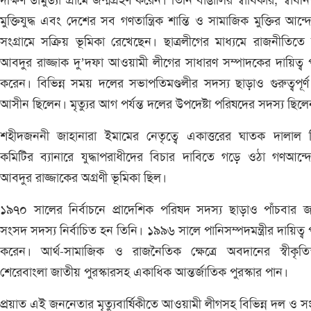
দক্ষিণ ডামুড্যা গ্রামে জন্মগ্রহণ করেন। তিনি বাঙালির স্বাধিকার, স্বাধী
মুক্তিযুদ্ধ এবং দেশের সব গণতান্ত্রিক শান্তি ও সামাজিক মুক্তির আন্
সংগ্রামে সক্রিয় ভূমিকা রেখেছেন। ছাত্রলীগের মাধ্যমে রাজনীতিত
আবদুর রাজ্জাক দু’দফা আওয়ামী লীগের সাধারণ সম্পাদকের দায়িত্ব
করেন। বিভিন্ন সময় দলের সভাপতিমণ্ডলীর সদস্য ছাড়াও গুরুত্বপূর্
আসীন ছিলেন। মৃত্যুর আগ পর্যন্ত দলের উপদেষ্টা পরিষদের সদস্য ছিল
শহীদজননী জাহানারা ইমামের নেতৃত্বে একাত্তরের ঘাতক দালাল নি
কমিটির ব্যানারে যুদ্ধাপরাধীদের বিচার দাবিতে গড়ে ওঠা গণআন্
আবদুর রাজ্জাকের অগ্রণী ভূমিকা ছিল।
১৯৭০ সালের নির্বাচনে প্রাদেশিক পরিষদ সদস্য ছাড়াও পাঁচবার 
সংসদ সদস্য নির্বাচিত হন তিনি। ১৯৯৬ সালে পানিসম্পদমন্ত্রীর দায়িত্ব
করেন। আর্থ-সামাজিক ও রাজনৈতিক ক্ষেত্রে অবদানের স্বীকৃতিস
শেরেবাংলা জাতীয় পুরস্কারসহ একাধিক আন্তর্জাতিক পুরস্কার পান।
প্রয়াত এই জননেতার মৃত্যুবার্ষিকীতে আওয়ামী লীগসহ বিভিন্ন দল ও 