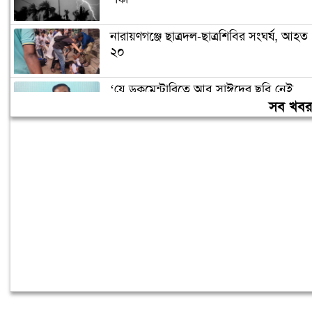
নারায়ণগঞ্জে ছাত্রদল-ছাত্রশিবির সংঘর্ষ, আহত
২০
‘যে ডকুমেন্টারিতে আবু সাঈদের ছবি নেই,
সেটা কোনো ডকুমেন্টারি নয়’
সব খব
বরিশাল বিশ্ববিদ্যালয়ে ছাত্রদল-শিবির সংঘর্ষ,
আহত অন্তত ১০