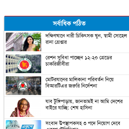
টিএসসির সাবেক পরিচালক আলমগীর
সর্বাধিক পঠিত
হোসেন আর নেই
দক্ষিণখানে নারী চিকিৎসক খুন, স্বামী সোহেল
রানা গ্রেপ্তার
আর্ত মানবতার সেবক দানবীর রণদা প্রসাদ
সাহা
রেশন সুবিধা পাচ্ছেন ১২-২০ গ্রেডের
চাকরিজীবীরা
এমএন লারমার মৃত্যুবার্ষিকী আজ
মোটরযানের মালিকানা পরিবর্তন নিয়ে
বিআরটিএর জরুরি নির্দেশনা
ওস্তাদ আলাউদ্দিন খাঁর জন্মবার্ষিকী আজ
যাব টুঙ্গিপাড়ায়, জানতামই না আমি দেশের
বাইরে যাচ্ছি: শেখ হাসিনা
শহীদ ডা. মিলন দিবস আজ
সংবাদ উপস্থাপকসহ ৩ পদে নিয়োগ দেবে