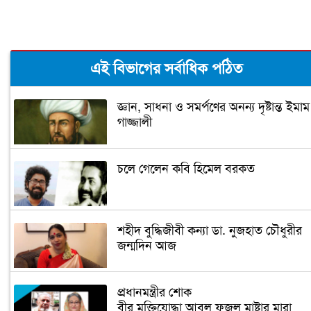
এই বিভাগের সর্বাধিক পঠিত
জ্ঞান, সাধনা ও সমর্পণের অনন্য দৃষ্টান্ত ইমাম
গাজ্জালী
চলে গেলেন কবি হিমেল বরকত
শহীদ বুদ্ধিজীবী কন্যা ডা. নুজহাত চৌধুরীর
জন্মদিন আজ
প্রধানমন্ত্রীর শোক
বীর মুক্তিযোদ্ধা আবুল ফজল মাষ্টার মারা