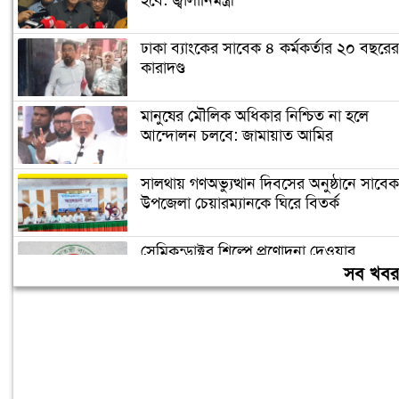
হবে: জ্বালানিমন্ত্রী
ঢাকা ব্যাংকের সাবেক ৪ কর্মকর্তার ২০ বছরের
কারাদণ্ড
মানুষের মৌলিক অধিকার নিশ্চিত না হলে
আন্দোলন চলবে: জামায়াত আমির
সালথায় গণঅভ্যুত্থান দিবসের অনুষ্ঠানে সাবেক
উপজেলা চেয়ারম্যানকে ঘিরে বিতর্ক
সেমিকন্ডাক্টর শিল্পে প্রণোদনা দেওয়ার
পরিকল্পনা সরকারের
সব খব
একদিনে হাম উপসর্গ নিয়ে আরও ৬ শিশুর
মৃত্যু