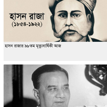
হাসন রাজার ৯৮তম মৃত্যুবার্ষিকী আজ