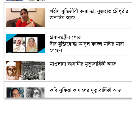
শহীদ বুদ্ধিজীবী কন্যা ডা. নুজহাত চৌধুরীর
জন্মদিন আজ
প্রধানমন্ত্রীর শোক
বীর মুক্তিযোদ্ধা আবুল ফজল মাষ্টার মারা
গেছেন
মাওলানা ভাসানীর মৃত্যুবার্ষিকী আজ
কবি সুফিয়া কামালের মৃত্যুবার্ষিকী আজ
মুক্তিযুদ্ধ জাদুঘরে আলী যাকেরকে সর্বস্তরের
মানুষের শ্রদ্ধা