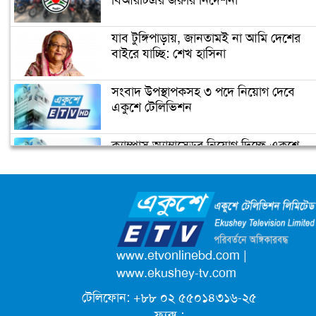
বিআরটিএর জরুরি নির্দেশনা
যাব টুঙ্গিপাড়ায়, জানতামই না আমি দেশের
বাইরে যাচ্ছি: শেখ হাসিনা
সংবাদ উপস্থাপকসহ ৩ পদে নিয়োগ দেবে
একুশে টেলিভিশন
ক্যাম্পাস অ্যাম্বাসেডর নিয়োগ দিচ্ছে একুশে
টেলিভিশন
জাতিসংঘের পরবর্তী মহাসচিব পদে
আলোচনায় ড. ইউনূস
পদোন্নতি পেয়ে সচিব হলেন ২ কর্মকর্তা
www.etvonlinebd.com
|
www.ekushey-tv.com
টেলিফোন: +৮৮ ০২ ৫৫০১৪৩১৬-২৫
লিগ্যাল এইডের মাধ্যমে সন্তান ফিরে পেল
ফ্যক্স :