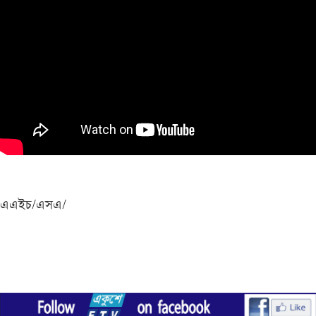
এএইচ/এসএ/