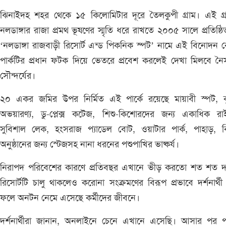
ঝিনাইদহ শহর থেকে ১৫ কিলোমিটার দূরে তৈলকুপী গ্রাম। এই গ্র
নলডাঙ্গার রাজা প্রমথ ভূষণের স্মৃতি ধরে রাখতে ২০০৫ সালে প্রতিষ্ঠ
‘নলডাঙ্গা রাজবাড়ী রিসোর্ট এন্ড পিকনিক স্পট’ নামে এই বিনোদন কেন
পার্কটির প্রধান ফটক দিয়ে ভেতরে প্রবেশ করলেই দেখা মিলবে নৈস
সৌন্দর্যের।
২০ একর জমির উপর নির্মিত এই পার্কে রয়েছে মায়াবী স্পট, কৃত
অভয়ারণ্য, ডু-প্লেক্স কটেজ, শিশু-কিশোরদের জন্য একাধিক রা
সুবিশাল লেক, হংসরাজ প্যাডেল বোট, ওয়াটার পার্ক, পাহাড়, বি
অনুষ্ঠানের জন্য স্টেজসহ নানা ধরনের পশুপাখির ভাষ্কর্য।
নিরাপদ পরিবেশের কারণে প্রতিবছর এখানে ভীড় করতো শত শত দর
রিসোর্টটি চালু থাকলেও করোনা সংক্রমণের বিরূপ প্রভাবে দর্শনার্থ
ফলে অনটন নেমে এসেছে কর্মীদের জীবনে।
দর্শনার্থীরা জানান, অনলাইনে চেনে এখানে এসেছি। আসার পর পা