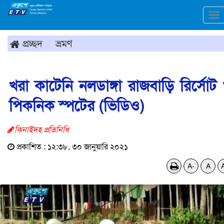
To
na
প্রচ্ছদ
ভ্রমণ
খরা কাটেনি নলডাঙ্গা রাজবাড়ি রির্সোট
পিকনিক স্পটের (ভিডিও)
ঝিনাইদহ প্রতিনিধি
প্রকাশিত : ১২:৩৮, ৩০ জানুয়ারি ২০২১
A-
A