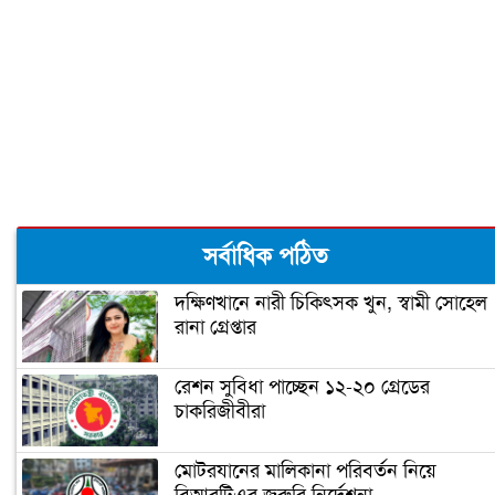
সর্বাধিক পঠিত
দক্ষিণখানে নারী চিকিৎসক খুন, স্বামী সোহেল
রানা গ্রেপ্তার
রেশন সুবিধা পাচ্ছেন ১২-২০ গ্রেডের
চাকরিজীবীরা
মোটরযানের মালিকানা পরিবর্তন নিয়ে