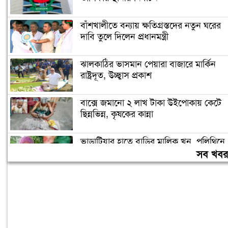
বাঁশখালীতে বন্যায় ক্ষতিগ্রস্তদের নতুন ঘরের
দাবি তুলে দিলেন প্রধানমন্ত্রী
ঝালকাঠির ভাসমান পেয়ারা বাজারে মার্কিন
রাষ্ট্রদূত, উচ্ছ্বাস প্রকাশ
বাক্সে জমানো ২ লাখ টাকা উইপোকায় কেটে
ছিন্নভিন্ন, কৃষকের কান্না
ভাড়াটিয়ার হাতে বাড়ির মালিক খুন, পলিথিনে
মোড়ানো খণ্ড খণ্ড মরদেহ উদ্ধার
সব খব
জামায়াত নেতৃত্বাধীন জোটের রাষ্ট্রপতি প্রার্থী
অলি আহমদ