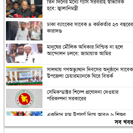
তিন দিনের মধ্যে গ্যাস সরবরাহ স্বাভাবিক
হবে: জ্বালানিমন্ত্রী
ঢাকা ব্যাংকের সাবেক ৪ কর্মকর্তার ২০ বছরের
কারাদণ্ড
মানুষের মৌলিক অধিকার নিশ্চিত না হলে
আন্দোলন চলবে: জামায়াত আমির
সালথায় গণঅভ্যুত্থান দিবসের অনুষ্ঠানে সাবেক
উপজেলা চেয়ারম্যানকে ঘিরে বিতর্ক
সেমিকন্ডাক্টর শিল্পে প্রণোদনা দেওয়ার
পরিকল্পনা সরকারের
একদিনে হাম উপসর্গ নিয়ে আরও ৬ শিশুর
মৃত্যু
সব খব