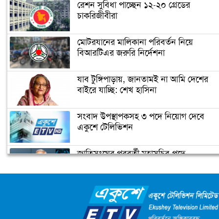
রেশন সুবিধা পাচ্ছেন ১২-২০ গ্রেডের
চাকরিজীবীরা
এসআই আকবরের ৭ দিনের রিমান্ড মঞ্জুর
মোটরযানের মালিকানা পরিবর্তন নিয়ে
বিআরটিএর জরুরি নির্দেশনা
ব্যারিস্টার জুম্মনের প্র্যাকটিস করতে দেয়া
আদেশ স্থগিত
যাব টুঙ্গিপাড়ায়, জানতামই না আমি দেশের
বাইরে যাচ্ছি: শেখ হাসিনা
জঙ্গি আস্তানা সন্দেহে সিরাজগঞ্জে অভিযানে
সংবাদ উপস্থাপকসহ ৩ পদে নিয়োগ দেবে
র‌্যাব
একুশে টেলিভিশন
জাতিসংঘের পরবর্তী মহাসচিব পদে
মাদক মামলায় পাপিয়া দম্পতির বিরুদ্ধে
আলোচনায় ড. ইউনূস
অভিযোগ গঠন শুনানি ১২ জানুয়ারি
ক্যাম্পাস অ্যাম্বাসেডর নিয়োগ দিচ্ছে একুশে
টেলিভিশন