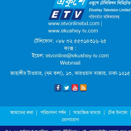
ক্যাম্পাস অ্যাম্বাসেডর নিয়োগ দিচ্ছে একুশে
টেলিভিশন
পদোন্নতি পেয়ে সচিব হলেন ২ কর্মকর্তা
www.etvonlinebd.com
|
www.ekushey-tv.com
টেলিফোন: +৮৮ ০২ ৫৫০১৪৩১৬-২৫
লিগ্যাল এইডের মাধ্যমে সন্তান ফিরে পেল
ফ্যক্স :
সেই কিশোরী মা জুঁই
ইমেল:
etvonline@ekushey-tv.com
Webmail
জেট ফুয়েলের দাম কমলো লিটারে ১৯ টাকা
জাহাঙ্গীর টাওয়ার, (৭ম তলা), ১০, কারওয়ান বাজার, ঢাকা-১২১৫
মূল্যস্ফীতি কমে জুনে ৯ দশমিক ১৬ শতাংশ
ছুটিতে গিয়ে না ফিরলে ৩ বছরের নিষেধাজ্ঞা,
|
|
|
আমাদের কথা
পরিচালনা পর্ষদ
সামাজিক মাধ্যম
টেক ইনফো
নতুন নিয়ম সৌদির
যোগাযোগ