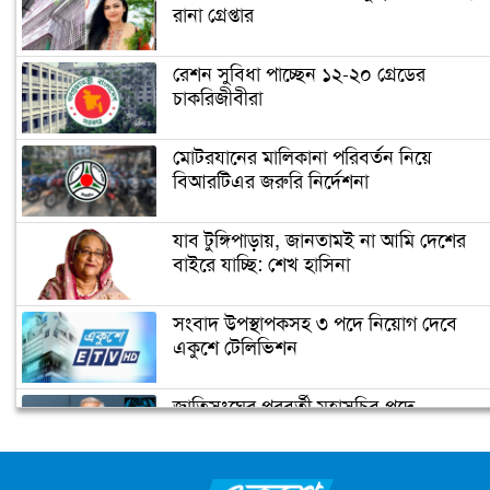
রানা গ্রেপ্তার
ঢাকায় বাসে আগুনের ঘটনায় ৯ মামলা,
গ্রেপ্তার ২০
রেশন সুবিধা পাচ্ছেন ১২-২০ গ্রেডের
চাকরিজীবীরা
এসআই আকবরের ৭ দিনের রিমান্ড মঞ্জুর
মোটরযানের মালিকানা পরিবর্তন নিয়ে
বিআরটিএর জরুরি নির্দেশনা
ব্যারিস্টার জুম্মনের প্র্যাকটিস করতে দেয়া
আদেশ স্থগিত
যাব টুঙ্গিপাড়ায়, জানতামই না আমি দেশের
বাইরে যাচ্ছি: শেখ হাসিনা
জঙ্গি আস্তানা সন্দেহে সিরাজগঞ্জে অভিযানে
সংবাদ উপস্থাপকসহ ৩ পদে নিয়োগ দেবে
র‌্যাব
একুশে টেলিভিশন
জাতিসংঘের পরবর্তী মহাসচিব পদে
মাদক মামলায় পাপিয়া দম্পতির বিরুদ্ধে
আলোচনায় ড. ইউনূস
অভিযোগ গঠন শুনানি ১২ জানুয়ারি