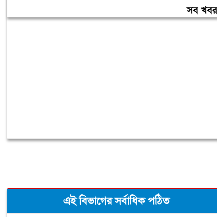
নতুন ঘর দেবেন প্রধানমন্ত্রী
সব খব
তিন দিনের মধ্যে গ্যাস সরবরাহ স্বাভাবিক
হবে: জ্বালানিমন্ত্রী
এই বিভাগের সর্বাধিক পঠিত