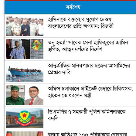
সর্বশেষ
হাসিনাকে বক্তব্যের সুযোগ দেওয়া
বাংলাদেশের প্রতি অপমান: রিজভী
তনু হত্যা: সাবেক সেনা হাফিজুরের জামিন
স্থগিত, আত্মসমর্পণের নির্দেশ
আন্তর্জাতিক মানবপাচার চক্রের আসামিদের
গ্রেপ্তার দাবি
অফিস চলাকালে প্রাইভেট চেম্বারে চিকিৎসক,
হাতেনাতে ধরলেন মন্ত্রী
ডিএমপির ৭ সহকারী পুলিশ কমিশনারকে
বদলি
বন্যায় ক্ষতিগ্রস্ত ১০০ পরিবারকে রোববার